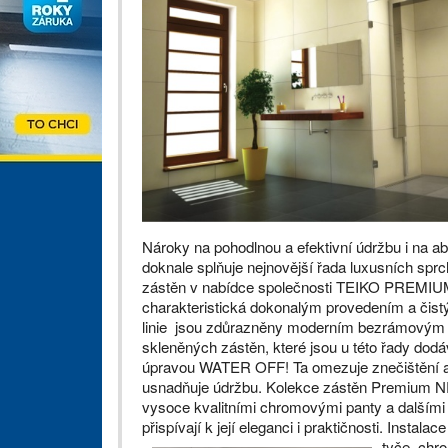
Nároky na pohodlnou a efektivní údržbu i na abs
doknale splňuje nejnovější řada luxusních sp
zástěn v nabídce společnosti TEIKO PREMIUM
charakteristická dokonalým provedením a čis
linie jsou zdůrazněny moderním bezrámovým
skleněných zástěn, které jsou u této řady do
úpravou WATER OFF! Ta omezuje znečištění a
usnadňuje údržbu. Kolekce zástěn Premium 
vysoce kvalitními chromovými panty a dalšími
přispívají k její eleganci i praktičnosti.
Instalac
tyče, chr