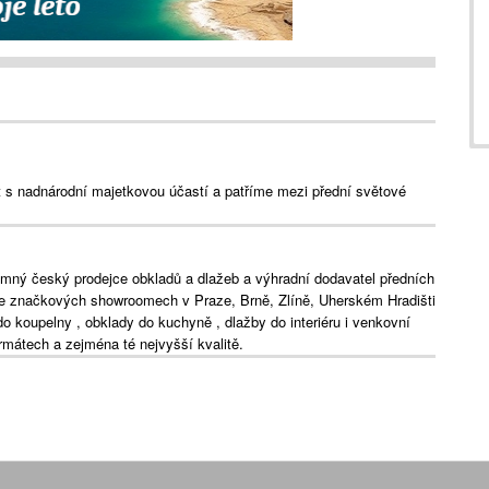
s nadnárodní majetkovou účastí a patříme mezi přední světové
mný český prodejce obkladů a dlažeb a výhradní dodavatel předních
Ve značkových showroomech v Praze, Brně, Zlíně, Uherském Hradišti
do koupelny , obklady do kuchyně , dlažby do interiéru i venkovní
ormátech a zejména té nejvyšší kvalitě.