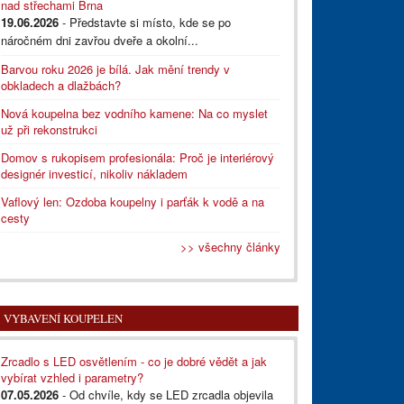
nad střechami Brna
19.06.2026
- Představte si místo, kde se po
náročném dni zavřou dveře a okolní...
Barvou roku 2026 je bílá. Jak mění trendy v
obkladech a dlažbách?
Nová koupelna bez vodního kamene: Na co myslet
už při rekonstrukci
Domov s rukopisem profesionála: Proč je interiérový
designér investicí, nikoliv nákladem
Vaflový len: Ozdoba koupelny i parťák k vodě a na
cesty
>> všechny články
VYBAVENÍ KOUPELEN
Zrcadlo s LED osvětlením - co je dobré vědět a jak
vybírat vzhled i parametry?
07.05.2026
- Od chvíle, kdy se LED zrcadla objevila