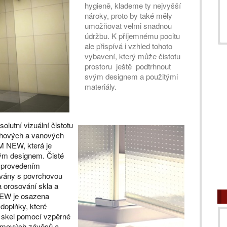
hygieně, klademe ty nejvyšší
nároky, proto by také měly
umožňovat velmi snadnou
údržbu. K příjemnému pocitu
ale přispívá i vzhled tohoto
vybavení, který může čistotu
prostoru ještě podtrhnout
svým designem a použitými
materiály.
olutní vizuální čistotu
rchových a vanových
 NEW, která je
tým designem. Čisté
 provedením
dávány s povrchovou
 orosování skla a
NEW je osazena
 doplňky, které
e skel pomocí vzpěrné
omových závěsů a