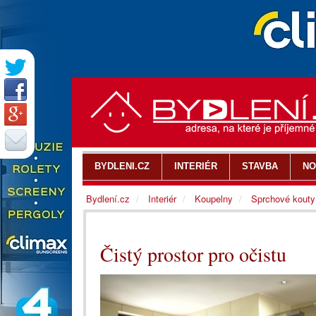
BYDLENI.CZ
INTERIÉR
STAVBA
NO
Bydlení.cz
Interiér
Koupelny
Sprchové kouty
Čistý prostor pro očistu