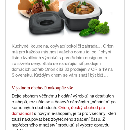
Kuchyně, koupelna, obývací pokoj či zahrada… Orion
má pro každou místnost vašeho domu to, co jí chybí -
tisíce kvalitních výrobků s prvotřídním designem a
za skvělé ceny. Stále se rozšiřující síť prodejen
domácích potřeb Orion čítá 80 prodejen v ČR a 19 na
Slovensku. Každým dnem se vám snaží být blíž…
V jednom obchodě nakoupíte vše
Dejte sbohem věčnému hledání výrobků na desítkách
e-shopů, rozlučte se s časově náročným „běháním“ po
kamenných obchodech.
Orion, český obchod pro
domácnost
s novým e-shopem, je tu pro všechny, kteří
touží nakupovat bez zbytečného ztrácení času. Z
nepřeberného množství produktů si vybere opravdu