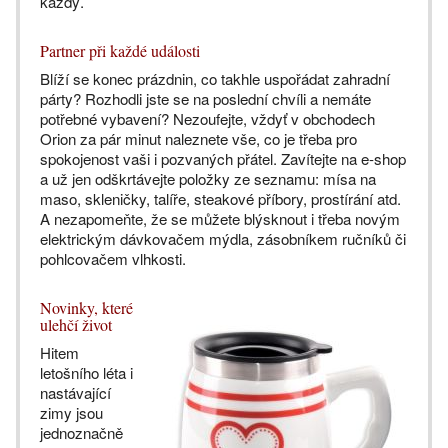
každý.
Partner při každé události
Blíží se konec prázdnin, co takhle uspořádat zahradní
párty? Rozhodli jste se na poslední chvíli a nemáte
potřebné vybavení? Nezoufejte, vždyť v obchodech
Orion za pár minut naleznete vše, co je třeba pro
spokojenost vaši i pozvaných přátel. Zavítejte na e-shop
a už jen odškrtávejte položky ze seznamu: mísa na
maso, skleničky, talíře, steakové příbory, prostírání atd.
A nezapomeňte, že se můžete blýsknout i třeba novým
elektrickým dávkovačem mýdla, zásobníkem ručníků či
pohlcovačem vlhkosti.
Novinky, které
ulehčí život
Hitem
letošního léta i
nastávající
zimy jsou
jednoznačně