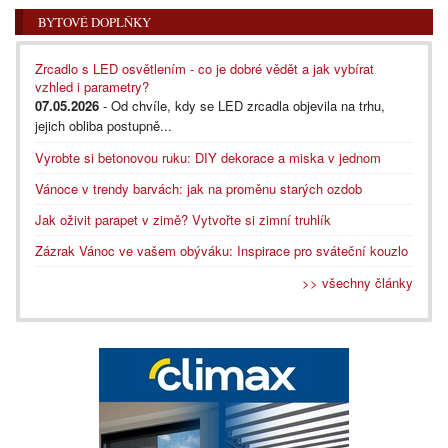
BYTOVÉ DOPLŇKY
Zrcadlo s LED osvětlením - co je dobré vědět a jak vybírat
vzhled i parametry?
07.05.2026
- Od chvíle, kdy se LED zrcadla objevila na trhu,
jejich obliba postupně...
Vyrobte si betonovou ruku: DIY dekorace a miska v jednom
Vánoce v trendy barvách: jak na proměnu starých ozdob
Jak oživit parapet v zimě? Vytvořte si zimní truhlík
Zázrak Vánoc ve vašem obýváku: Inspirace pro sváteční kouzlo
>> všechny články