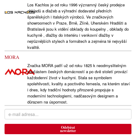
Los Kachlos je od roku 1996 významný český prodejce
obkladů a dlažeb a výhradní dodavatel předních
španělských i italských výrobců. Ve značkových
showroomech v Praze, Brně, Zlíně, Uherském Hradišti a
Bratislavě jsou k vidění obklady do koupelny , obklady do
kuchyně , dlažby do interiéru i venkovní dlažby v
nejrůznějších stylech a formátech a zejména té nejvyšší
kvalitě.
MORA
Značka MORA patří už od roku 1825 k neodmyslitelným
součástem českých domácností a po dvě století provází
každodenní život v kuchyni. Stala se symbolem
spolehlivosti, kvality a poctivého řemesla, na kterém staví
i dnes, kdy tradiční hodnoty přirozeně propojuje s
moderními technologiemi, nadčasovým designem a
důrazem na úspornost.
Odebírat
newsletter