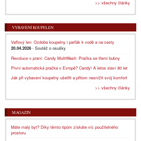
>> všechny články
VYBAVENÍ KOUPELEN
Vaflový len: Ozdoba koupelny i parťák k vodě a na cesty
20.04.2026
- Soutěž o osušky
Revoluce v praní: Candy MultiWash: Pračka se třemi bubny
První automatická pračka v Evropě? Candy! A letos slaví 80 let
Jak při vybavení koupelny ušetřit a přitom nesnížit svůj komfort
>> všechny články
MAGAZÍN
Máte malý byt? Díky těmto tipům získáte víc použitelného
prostoru