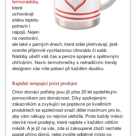
termonádoby
,
které
uchovávají
stálou teplotu
potravin i
nápojů. Nejen
na cestování,
ale také v parných dnech, které stále přetrvávají, jistě
oceníte příjemně vychlazenou citronádu či salát.
Nádoby ušetří váš čas a peníze spojené s opětovným
ohříváním. Navíc termohrnečky s netradičním trendy
designem vás mile pobaví při každém doušku.
Rapidně stoupající počet prodejen
Orion domácí potřeby jsou již přes 20 let spolehlivým
pomocníkem pro domácnost. Díky spokojeným
zákazníkům a zvyšující se poptávce po kvalitních
produktech se společnost snaží dělat maximum pro to,
aby vám nákupy co nejvíce ulehčila. Proto každý měsíc
otevírá nové prodejny, které najdete v každém větším
městě. A je již na vás, zda si zakoupené zboží necháte
poslat přímo domů, nebo zvolíte odběrné místo co