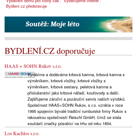
Vybavení domu pro volný čas
Vybavujeme interiér
Bydlení.cz představuje
BYDLENÍ.CZ doporučuje
HAAS + SOHN Rukov s.r.o.
Vyrábíme a dodáváme krbová kamna, krbová kamna s
výměníkem, krbové vložky, krbové vložky s
výměníkem, krbové sestavy, peletová kamna a
příslušenství jako krbové nářadí, kouřovody a další.
Zajišťujeme záruční a pozáruční servis našich výrobků.
Společnost HAAS+SOHN Rukov, s.r.o. vznikla v roce
1995 spojením bývalé tradiční rumburské firmy Rukov s
rakouskou společností Reischl GmbH, čímž se stala
součástí značky působící na trhu od roku 1854.
Los Kachlos s.r.o.