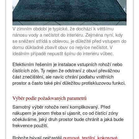
V zimním období je typické, že dochází k většímu
nánosu vody a nečistot do interiéru. Zejména nyní, kdy
se sněžení střídá s oblevou, je důležité před vstupem do
domu důkladně zbavit obuv co nejvíce nečistot. V
ideálním případě nepustit špínu do interiéru vůbec.
Efektivním řešením je instalace vstupních rohoží nebo
čistících zón. Ty nejen že odstraní z obuvi převážnou
část znečištění, ale navíc chrání podlahu vnitřních
prostor a často také plní důležitou protiskluzovou funkci.
Výběr podle požadovaných parametrů
Samotný výběr rohože není komplikovaný. Před
nákupem je jenom třeba si ujasnit, co od čistící zóny
očekáváme, jaký druh prostor bude chránit a jaká bude
frekvence použití.
Rohože bývají nejčastěji
gumové
,
textilní
,
kokosové