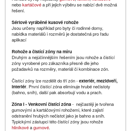
nebo
kartáčové
a při jejich výběru se nabízí dvě možná
řešení.
Sériově vyráběné kusové rohože
Jsou určeny například pro byty či rodinné domy,
nabídka materiálů i rozměrů je dostatečná pro řadu
aplikací
Rohože a čistící zóny na míru
Druhým a nejúčinnějším řešením jsou rohože a čistící
zóny vyrobené pro zákazníka přesně dle jeho
požadavků na rozměry, materiál či kombinace zón.
Čistící zóny lze rozdělit do tří zón -
exteriér, mezidveří,
interiér
. První čistící zóna eliminuje hrubé nečistoty
(bahno, sníh), další pak absorbují vodu a prach.
Zóna I - Venkovní čistící zóna
- nejčastěji je tvořena
gumovými a kartáčovými rohožemi, které zajistí
odstranění hrubých nečistot jako je bahno a sníh.
Typickými zástupci této čistící zóny jsou rohože
hliníkové
a
gumové
.