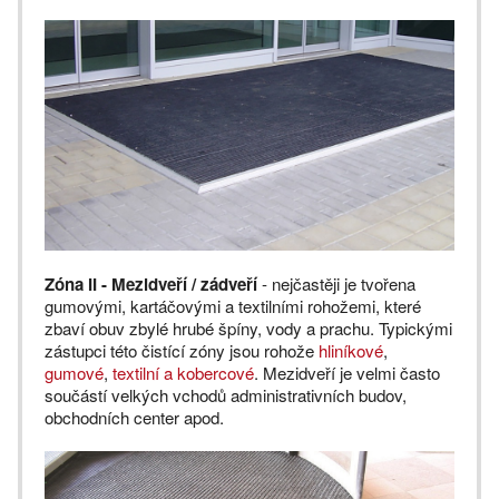
Zóna II - Mezidveří / zádveří
- nejčastěji je tvořena
gumovými, kartáčovými a textilními rohožemi, které
zbaví obuv zbylé hrubé špíny, vody a prachu. Typickými
zástupci této čistící zóny jsou rohože
hliníkové
,
gumové
,
textilní a kobercové
. Mezidveří je velmi často
součástí velkých vchodů administrativních budov,
obchodních center apod.