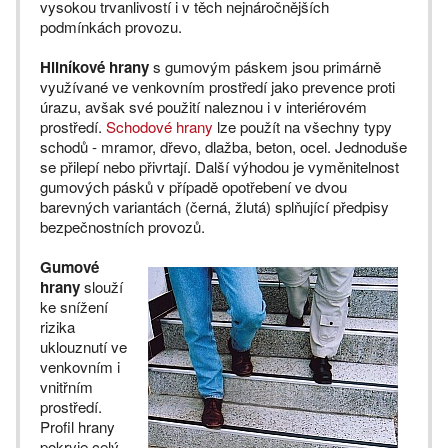
vysokou trvanlivostí i v těch nejnáročnějších
podmínkách provozu.
Hliníkové hrany
s gumovým páskem jsou primárně
využívané ve venkovním prostředí jako prevence proti
úrazu, avšak své použití naleznou i v interiérovém
prostředí.
Schodové hrany
lze použít na všechny typy
schodů - mramor, dřevo, dlažba, beton, ocel. Jednoduše
se přilepí nebo přivrtají. Další výhodou je vyměnitelnost
gumových pásků v případě opotřebení ve dvou
barevných variantách (černá, žlutá) splňující předpisy
bezpečnostních provozů.
Gumové
hrany
slouží
ke snížení
rizika
uklouznutí ve
venkovním i
vnitřním
prostředí.
Profil hrany
pokryje celý