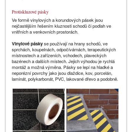
Protiskluzové pásky
Ve formě vinylových a korundových pásek jsou
nejčastějším řešením kluznosti schodů či podlah ve
vnitřních a venkovních prostorách.
Vinylové pásky
se používají na hrany schodů, ve
sprchách, koupelnách, odpočívárnách, terapeutických
místnostech a zařízeních, vchodech, plaveckých
bazénech a dalších místech. Jejich výhodou je rychlá
montáž a možná výměna. Pásky se lepí na hladké a
neporézní povrchy jako jsou dlaždice, kov, porcelán,
laminát, polykarbonát, PVC, lakované dřevo a podobně.