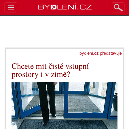
Toggle
navigation
bydlení.cz představuje
Chcete mít čisté vstupní
prostory i v zimě?