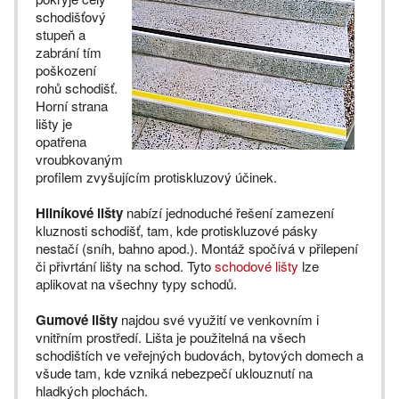
schodišťový
stupeň a
zabrání tím
poškození
rohů schodišť.
Horní strana
lišty je
opatřena
vroubkovaným
profilem zvyšujícím protiskluzový účinek.
Hliníkové lišty
nabízí jednoduché řešení zamezení
kluznosti schodišť, tam, kde protiskluzové pásky
nestačí (sníh, bahno apod.). Montáž spočívá v přilepení
či přivrtání lišty na schod. Tyto
schodové lišty
lze
aplikovat na všechny typy schodů.
Gumové lišty
najdou své využití ve venkovním i
vnitřním prostředí. Lišta je použitelná na všech
schodištích ve veřejných budovách, bytových domech a
všude tam, kde vzniká nebezpečí uklouznutí na
hladkých plochách.