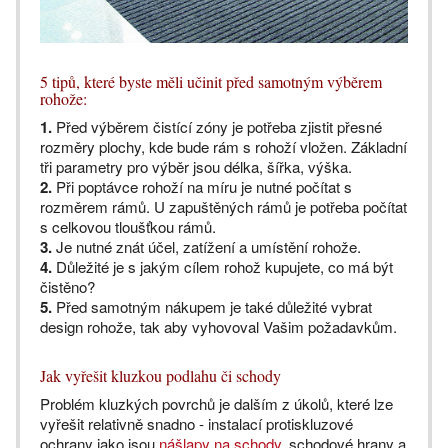
5 tipů, které byste měli učinit před samotným výběrem
rohože:
1.
Před výběrem čistící zóny je potřeba zjistit přesné
rozměry plochy, kde bude rám s rohoží vložen. Základní
tři parametry pro výběr jsou délka, šířka, výška.
2.
Při poptávce rohoží na míru je nutné počítat s
rozměrem rámů. U zapuštěných rámů je potřeba počítat
s celkovou tloušťkou rámů.
3.
Je nutné znát účel, zatížení a umístění rohože.
4.
Důležité je s jakým cílem rohož kupujete, co má být
čistěno?
5.
Před samotným nákupem je také důležité vybrat
design rohože, tak aby vyhovoval Vašim požadavkům.
Jak vyřešit kluzkou podlahu či schody
Problém kluzkých povrchů je dalším z úkolů, které lze
vyřešit relativně snadno - instalací protiskluzové
ochrany jako jsou
nášlapy na schody
, schodové hrany a