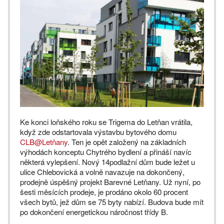
Ke konci loňského roku se Trigema do Letňan vrátila,
když zde odstartovala výstavbu bytového domu
CLB@Letňany
. Ten je opět založený na základních
výhodách konceptu Chytrého bydlení a přináší navíc
některá vylepšení. Nový 14podlažní dům bude ležet u
ulice Chlebovická a volně navazuje na dokončený,
prodejně úspěšný projekt Barevné Letňany. Už nyní, po
šesti měsících prodeje, je prodáno okolo 60 procent
všech bytů, jež dům se 75 byty nabízí. Budova bude mít
po dokončení energetickou náročnost třídy B.