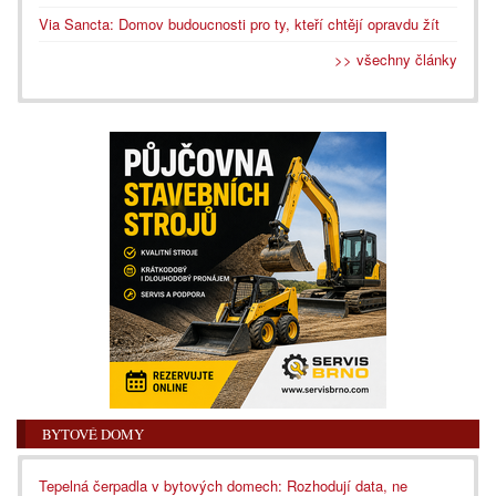
Via Sancta: Domov budoucnosti pro ty, kteří chtějí opravdu žít
>> všechny články
BYTOVÉ DOMY
Tepelná čerpadla v bytových domech: Rozhodují data, ne