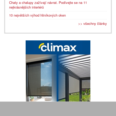
Chaty a chalupy zažívají návrat. Podívejte se na 11
nejkrásnějších interiérů
10 největších výhod hliníkových oken
>> všechny články