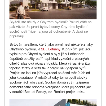
Slyšeli jste někdy o Chytrém bydlení? Pokud ještě ne,
pak vězte, že první bytové domy Chytrého bydlení
společnosti Trigema jsou už dokončené. A další se
připravují!
Bytovým areálem, který jako první nesl některé znaky
Chytrého bydlení, je
2BL Letňany
. K prvkům, jež jsou
typické pro Chytré bydlení a byly již v Letňanech
úspěšně použity patří například vyzdění z pálených
cihel či plastová okna s trojskly, která výrazně snižují
tepelné ztráty a šetří tak energie na vytápění bytů.
Projekt se loni na jaře vyprodal po šesti měsících od
jeho kolaudace. V místě už díky tomu bydlí stovky
spokojených obyvatel. Soubor domů svým zájmem
odměnila také odborná veřejnost, která jej ocenila jak
v soutěži Best of Realty, tak Realitní projekt roku.