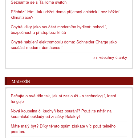
Seznamte se s TaHoma switch
Přichází léto: Jak udržet doma příjemný chládek i bez běžící
klimatizace?
Chytré kliky jako součást moderního bydlení: pohodlí,
bezpečnost a přístup bez klíčů
Chytré nabíjení elektromobilu doma: Schneider Charge jako
součást moderní domácnosti
>> všechny články
MAGAZÍN
Pečujte o své tělo tak, jak si zaslouží - s technologií, která
funguje
Nová koupelna či kuchyň bez bourání? Použijte nátěr na
keramické obklady od značky Balakryl
Máte malý byt? Díky těmto tipům získáte víc použitelného
prostoru