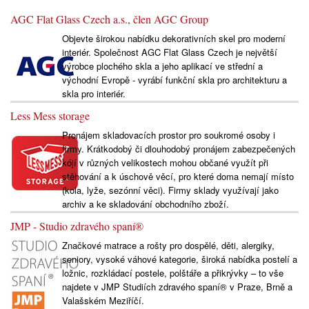
AGC Flat Glass Czech a.s., člen AGC Group
Objevte širokou nabídku dekorativních skel pro moderní
interiér. Společnost AGC Flat Glass Czech je největší
výrobce plochého skla a jeho aplikací ve střední a
východní Evropě - vyrábí funkční skla pro architekturu a
skla pro interiér.
Less Mess storage
Pronájem skladovacích prostor pro soukromé osoby i
firmy. Krátkodobý či dlouhodobý pronájem zabezpečených
kójí v různých velikostech mohou občané využít při
stěhování a k úschově věcí, pro které doma nemají místo
(kola, lyže, sezónní věci). Firmy sklady využívají jako
archiv a ke skladování obchodního zboží.
JMP - Studio zdravého spaní®
Značkové matrace a rošty pro dospělé, děti, alergiky,
seniory, vysoké váhové kategorie, široká nabídka postelí a
ložnic, rozkládací postele, polštáře a přikrývky – to vše
najdete v JMP Studiích zdravého spaní® v Praze, Brně a
Valašském Meziříčí.