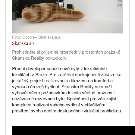
Foto: Google+ Skanska a.s.
Skanska a.s.
Prohlédněte si příjemné prostředí v prostorách pražské
Skanska Reality odkudkoliv.
Přední developer nabízí nové byty v lukrativních
lokalitách v Praze. Pro zajištění spokojenosti zákazníka
je každý projekt realizován s důrazem na komfort a
vysokou úroveň bydlení. Skanska Reality se snaží
vyhovět všem požadavkům klienta včetně možnosti
nezávazné rezervace bytu. Společnost pro vás zajistí
kompletní realizaci vašeho bydlení v přívětivém
prostředí svého centra dostupného i virtuální prohlídkou.