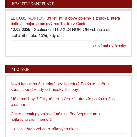
REALITNÍ KANCELÁŘE
LEXXUS NORTON: 33 let, miliardové objemy a značka, která
definuje nejen prémiový realitní trh v Česku
12.02.2026
- Společnost LEXXUS NORTON vstupuje do
jubilejního roku 2026, kdy si...
>> všechny články
MAGAZÍN
Nová koupelna či kuchyň bez bourání? Použijte nátěr na
keramické obklady od značky Balakryl
Máte malý byt? Díky těmto tipům získáte víc použitelného
prostoru
Chaty a chalupy zažívají návrat. Podívejte se na 11
nejkrásnějších interiérů
10 největších výhod hliníkových oken