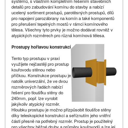
systémů, s vlastním kompletním řešením stavebních
detailů pro zabudování komínu do stavby a nabízí
ucelený sortiment prostupů, parotěsných prostupů, dílů
pro napojení parozábrany na komín a také komponentů
pro přerušení tepelných mostů v rámci komínového
tělesa. Všechny tyto prvky je možno dodávat rovněž v
atypických rozměrech pro různá komínová tělesa.
Prostupy hořlavou konstrukcí
Tento typ prostupu v praxi
využijete nejčastěji pro prostup
kouřovodu stěnou nebo
příčkou. Konstrukce prostupu je
natolik univerzální, že ve dvou
rozměrových řadách nabízí
řešení pro tloušťku stěny do
240mm, popř. lze vyrobit
jakýkoliv atypický rozměr.
Hloubku prostupu je možno přizpůsobit tloušťce stěny
díky teleskopické konstrukci a seříznutím jeho vnitřní
části přesně na potřebný rozměr. Prostup je použitelný
pro všechny běžné druhy a průměry kouřovodů a lze jej