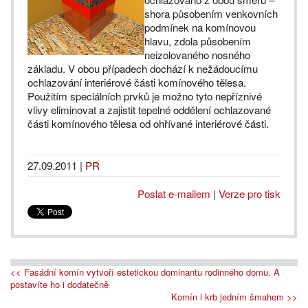
shora působením venkovních
podmínek na komínovou
hlavu, zdola působením
neizolovaného nosného
základu. V obou případech dochází k nežádoucímu
ochlazování interiérové části komínového tělesa.
Použitím speciálních prvků je možno tyto nepříznivé
vlivy eliminovat a zajistit tepelné oddělení ochlazované
části komínového tělesa od ohřívané interiérové části.
27.09.2011
|
PR
Poslat e-mailem
|
Verze pro tisk
<< Fasádní komín vytvoří estetickou dominantu rodinného domu. A
postavíte ho i dodatečně
Komín i krb jedním šmahem >>