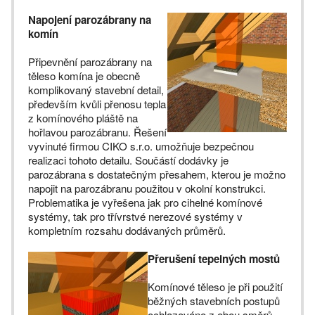
Napojení parozábrany na
komín
Připevnění parozábrany na
těleso komína je obecně
komplikovaný stavební detail,
především kvůli přenosu tepla
z komínového pláště na
hořlavou parozábranu. Řešení
vyvinuté firmou CIKO s.r.o. umožňuje bezpečnou
realizaci tohoto detailu. Součástí dodávky je
parozábrana s dostatečným přesahem, kterou je možno
napojit na parozábranu použitou v okolní konstrukci.
Problematika je vyřešena jak pro cihelné komínové
systémy, tak pro třívrstvé nerezové systémy v
kompletním rozsahu dodávaných průměrů.
Přerušení tepelných mostů
Komínové těleso je při použití
běžných stavebních postupů
ochlazováno z obou směrů –