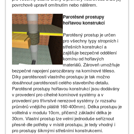
povrchově upravit omítnutím nebo nátěrem.
Parotěsné prostupy
hořlavou konstrukcí
Parotěsný prostup je určen
pro všechny typy stropních i
střešních konstrukcí a
zajišťuje bezpečné oddělení
komínu od hořlavých
materiálů. Zároveň umožňuje
bezpečné napojení parozábrany na komínové těleso.
Díky parotěsnosti vlastního prostupu je tak možno
dosáhnout parotěsnosti celého stavebního detailu.
Parotěsné prostupy hořlavou konstrukcí jsou dodávány
v provedení pro cihelné komínové systémy a v
provedení pro třívrstvé nerezové systémy (v rozsahu
průměrů vnějšího pláště 160-400mm). Délka prostupu je
volitelná v modulu 10cm, přičemž základní délka je
30cm. Vlastní prostup lze velmi jednoduše seříznout
přesně dle potřeby v místě prostupu, je tedy vhodný i
pro prostupy šikmými střešními konstrukcemi.