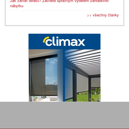
Jak zařídit terasu? Začněte správným výběrem zahradního
nábytku
>> všechny články