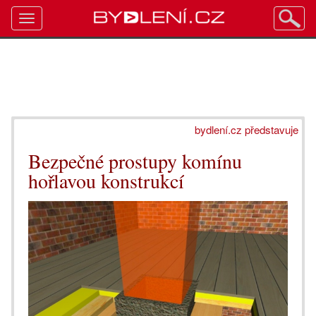
Toggle
navigation
bydlení.cz představuje
Bezpečné prostupy komínu
hořlavou konstrukcí