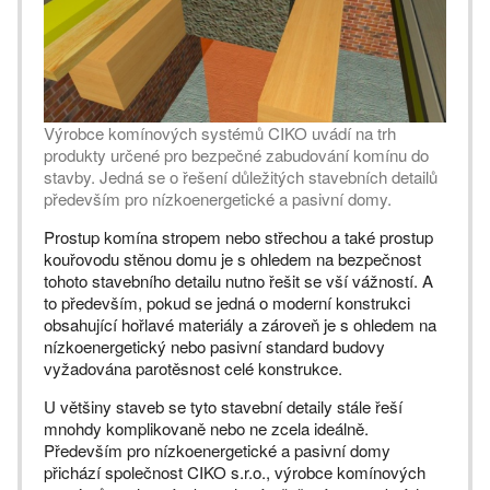
Výrobce komínových systémů CIKO uvádí na trh
produkty určené pro bezpečné zabudování komínu do
stavby. Jedná se o řešení důležitých stavebních detailů
především pro nízkoenergetické a pasivní domy.
Prostup komína stropem nebo střechou a také prostup
kouřovodu stěnou domu je s ohledem na bezpečnost
tohoto stavebního detailu nutno řešit se vší vážností. A
to především, pokud se jedná o moderní konstrukci
obsahující hořlavé materiály a zároveň je s ohledem na
nízkoenergetický nebo pasivní standard budovy
vyžadována parotěsnost celé konstrukce.
U většiny staveb se tyto stavební detaily stále řeší
mnohdy komplikovaně nebo ne zcela ideálně.
Především pro nízkoenergetické a pasivní domy
přichází společnost CIKO s.r.o., výrobce komínových