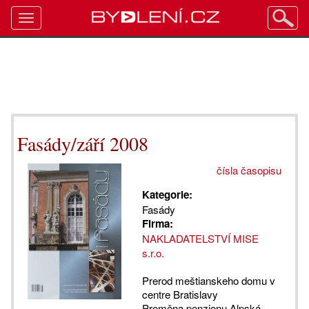
Toggle
navigation
Fasády/září 2008
čísla časopisu
Kategorie:
Fasády
Firma:
NAKLADATELSTVÍ MISE
s.r.o.
Prerod meštianskeho domu v
centre Bratislavy
Proměna penzionu Alpská