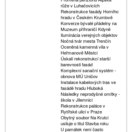
růže v Luhačovicích
Rekonstrukce fasády Horního
hradu v Českém Krumlově
Konverze bývalé přádelny na
Muzeum příhraničí Kdyně
Iluminácia verejných objektov
Nočná tvár mesta Trenčín
Oceněná kamenná vila v
Heřmanově Městci
Úskalí rekonstrukcí starší
barevnosti fasád
Komplexní sanační systém -
obnova MÚ Uničov
Instalace kabelových tras ve
fasádě hradu Hluboká
Následky neprodyšné omítky -
škola v Jilemnici
Rekonstrukce paláce v
Rytířské ulici v Praze
Obytný soubor Na Krutci
usiluje o titul Stavba roku
U památek není často