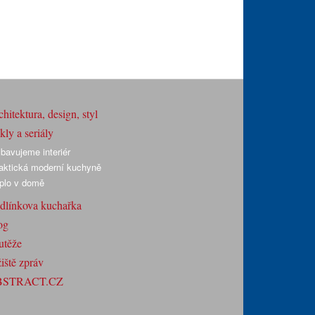
hitektura, design, styl
ly a seriály
bavujeme interiér
aktická moderní kuchyně
plo v domě
dlínkova kuchařka
og
utěže
iště zpráv
BSTRACT.CZ