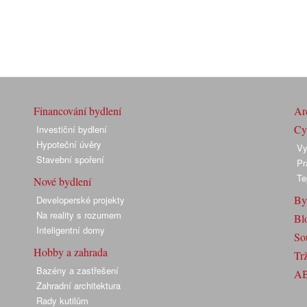
Financování bydlení
Arc
Cyk
Investiční bydlení
Hypoteční úvěry
Vy
Stavební spoření
Pr
Te
Nové bydlení
By
Developerské projekty
Na reality s rozumem
Bl
Inteligentní domy
So
Hobby a zahrada
Trž
Bazény a zastřešení
A
Zahradní architektura
Rady kutilům