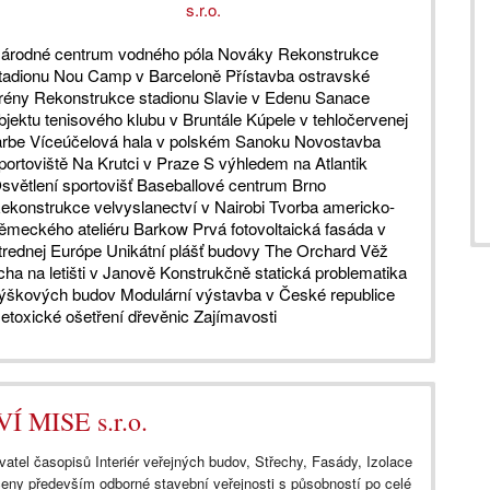
s.r.o.
árodné centrum vodného póla Nováky Rekonstrukce
tadionu Nou Camp v Barceloně Přístavba ostravské
rény Rekonstrukce stadionu Slavie v Edenu Sanace
bjektu tenisového klubu v Bruntále Kúpele v tehločervenej
arbe Víceúčelová hala v polském Sanoku Novostavba
portoviště Na Krutci v Praze S výhledem na Atlantik
světlení sportovišť Baseballové centrum Brno
ekonstrukce velvyslanectví v Nairobi Tvorba americko-
ěmeckého ateliéru Barkow Prvá fotovoltaická fasáda v
trednej Európe Unikátní plášť budovy The Orchard Věž
icha na letišti v Janově Konstrukčně statická problematika
ýškových budov Modulární výstavba v České republice
etoxické ošetření dřevěnic Zajímavosti
MISE s.r.o.
l časopisů Interiér veřejných budov, Střechy, Fasády, Izolace
čeny především odborné stavební veřejnosti s působností po celé