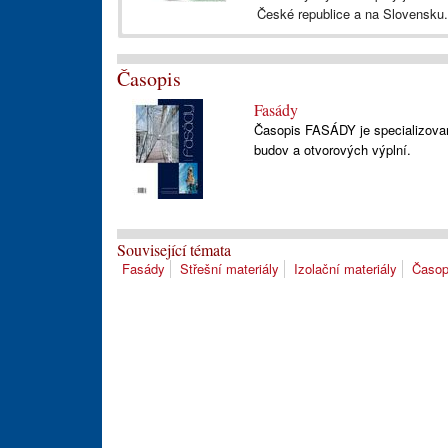
České republice a na Slovensku.
Časopis
Fasády
Časopis FASÁDY je specializovan
budov a otvorových výplní.
Související témata
Fasády
Střešní materiály
Izolační materiály
Časopi