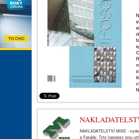
N
s
a
o
f
s
O
R
n
s
t
v
N
NAKLADATELSTVÍ 
NAKLADATELSTVÍ MISE - vydavate
a Fasády. Tyto časopisy jsou ur