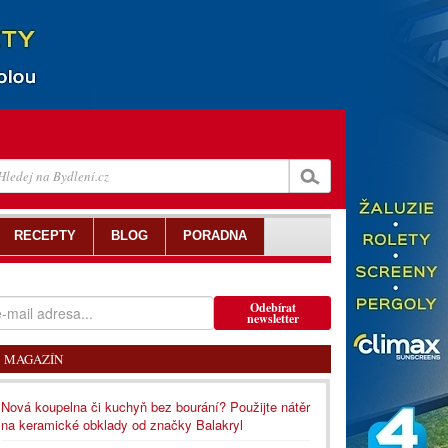
RECEPTY
BLOG
PORADNA
Odebírat
newsletter
MAGAZÍN
Nová koupelna či kuchyň bez bourání? Použijte nátěr
na keramické obklady od značky Balakryl