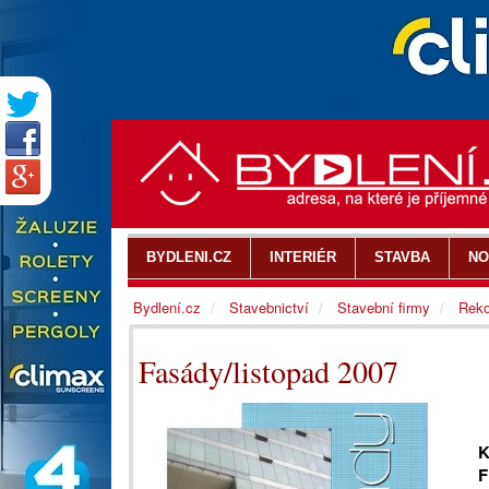
BYDLENI.CZ
INTERIÉR
STAVBA
NO
Bydlení.cz
Stavebnictví
Stavební firmy
Reko
Fasády/listopad 2007
K
F