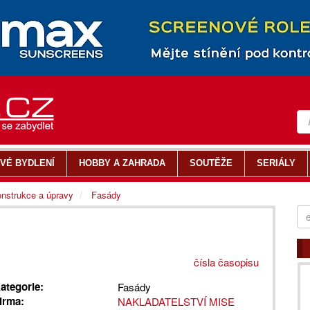
VÉ BYDLENÍ
HOBBY A ZAHRADA
SOUTĚŽE
SERIÁLY
nstrukce a úpravy
Fasády
čísla časopisu
ategorie:
Fasády
irma:
NAKLADATELSTVÍ MISE