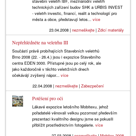
stavební veletrh IBF, mezinárodní veletrh
technických zařízení budov SHK a URBIS INVEST
- veletrh investic, financí, realit a technologií pro
města a obce, představují letos...
více
23.04.2008
|
nezmeškejte
|
Zdicí materiály
Nepřehlédněte na veletrhu III
Součástí právě probíhajících Stavebních veletrhů
Brno 2008 (22. - 26.4.) jsou i expozice Stavebního
centra EDEN 3000. Přístupné jsou po celý rok, ale
jako každoročně v těchto veletržních dnech
očekávájí zvýšený nápor...
více
22.04.2008
|
nezmeškejte
|
Zabezpečení
Potěšení pro oči
Lákavé expozice letošního Mobitexu, jehož
pořadatelé věnovali velkou pozornost především
prezentaci kvalitního designu jsme se pokusili
přiblížit prostřednictvím fotogalerie.
více
27.03.2008
|
nezmeškejte
|
Mobitex 2008