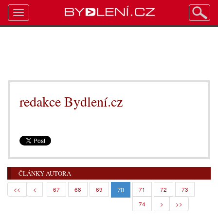
Toggle
navigation
redakce Bydlení.cz
ČLÁNKY AUTORA
70
<<
<
67
68
69
71
72
73
74
>
>>