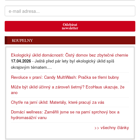
Odebírat
newsletter
KOUPELNY
Ekologický úklid domácnosti: Čistý domov bez zbytečné chemie
17.04.2026
- Ještě před pár lety byl ekologický úklid spíš
okrajovým tématem....
Revoluce v praní: Candy MultiWash: Pračka se třemi bubny
Může být úklid účinný a zároveň šetrný? EcoHaus ukazuje, že
ano
Chytře na jarní úklid: Materiály, které pracují za vás
Domácí wellness: Zaměřili jsme se na parní sprchový box a
hydromasážní vanu
>> všechny články