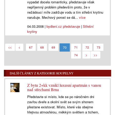
vypadat docela romanticky, představuje však
nepříjemný problém především proto, že v
nežádoucí míře zadržuje vodu a tím střešní krytinu
narušuje. Mechový porost se dá...
více
04.03.2008
|
bydlení.cz představuje
|
Střešní
krytiny
70
<<
<
67
68
69
71
72
73
74
>
>>
DALŠÍ ČLÁNKY Z KATEGORIE KOUPELNY
Z bytu 2+kk vznikl luxusní apartmán s vanou
nad střechami Brna
Představte si místo, kde se po náročném dni
zavřou dveře a okolní svět se svým shonem
přestane existovat. Místo, které vás obejme
hřejivou atmosférou, měkkým světlem a tichem,