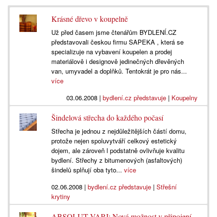
Krásné dřevo v koupelně
Už před časem jsme čtenářům BYDLENÍ.CZ
představovali českou firmu SAPEKA , která se
specializuje na vybavení koupelen a prodej
materiálově i designově jedinečných dřevěných
van, umyvadel a doplňků. Tentokrát je pro nás...
více
03.06.2008
|
bydlení.cz představuje
|
Koupelny
Šindelová střecha do každého počasí
Střecha je jednou z nejdůležitějších částí domu,
protože nejen spoluvytváří celkový estetický
dojem, ale zároveň l podstatně ovlivňuje kvalitu
bydlení. Střechy z bitumenových (asfaltových)
šindelů splňují oba tyto...
více
02.06.2008
|
bydlení.cz představuje
|
Střešní
krytiny
ABSOLUT VARI: Nová možnost v připojení