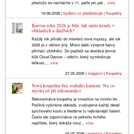
přestože se nacházíte v 11. patře jen pár...
více
19.06.2026
|
bydlení.cz představuje
|
Koupelny
Barvou roku 2026 je bílá. Jak mění trendy v
obkladech a dlažbách?
Každý rok přináší do interiérů nové impulzy, ale rok
2026 je v něčem jiný. Místo další výrazné barvy
přichází zklidnění. Do popředí se dostává jemná
bílá Cloud Dancer – odstín, který symbolizuje
lehkost,...
více
27.05.2026
|
magazín
|
Koupelny
Nová koupelna bez vodního kamene: Na co
myslet už při rekonstrukci
Rekonstrukce koupelny je investice na mnoho let.
Pečlivě vybíráme obklady, zvažujeme každý detail
sprchového koutu a hledáme tu nejkrásnější baterii.
Často ale zapomínáme na jednoho tichého
nepřítele, který dokáže nový...
více
04.05.2026
|
magazín
|
Koupelny