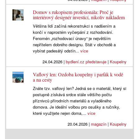
Domov s rukopisem profesionála: Proč je
interiérový designér investicí, nikoliv nákladem
Většina lidí začíná rekonstrukci s nadšením a
končí v naprostém vyčerpání z rozhodování.
Fenomén „rozhodovací únavy“ je největším
nepřítelem dobrého designu. Stát v obchodě a
vybírat padesátý odstín...
více
24.04.2026
|
bydlení.cz představuje
|
Koupelny
Vaflový len: Ozdoba koupelny i parťák k vodě
a na cesty
Znáte tzv. vaflový len? Jedná se o materiál, který si
postupně získává srdce stále většího počtu
příznivců přírodních materiálů a vyladěného
domova. Je ideální volbou pro osušky a ručníky,
které využijete nejen doma,...
více
20.04.2026
|
magazín
|
Koupelny