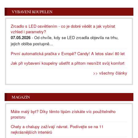
VYBAVENÍ KOUPELEN
Zrcadlo s LED osvětlením - co je dobré vědět a jak vybírat
vzhled i parametry?
07.05.2026
- Od chvíle, kdy se LED zrcadla objevila na trhu,
jejich obliba postupně...
První automatická pračka v Evropě? Candy! A letos slaví 80 let
Jak při vybavení koupelny ušetřit a přitom nesnížit svůj komfort
>> všechny články
MAGAZÍN
Máte malý byt? Díky těmto tipům získáte víc použitelného
prostoru
Chaty a chalupy zažívají návrat. Podívejte se na 11
nejkrásnějších interiérů