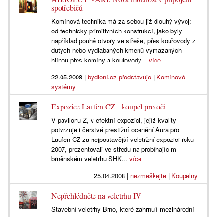
spotřebičů
Komínová technika má za sebou již dlouhý vývoj:
od technicky primitivních konstrukcí, jako byly
například pouhé otvory ve střeše, přes kouřovody z
dutých nebo vydlabaných kmenů vymazaných
hlínou přes komíny a kouřovody...
více
22.05.2008
|
bydlení.cz představuje
|
Komínové
systémy
Expozice Laufen CZ - koupel pro oči
V pavilonu Z, v efektní expozici, jejíž kvality
potvrzuje i čerstvé prestižní ocenění Aura pro
Laufen CZ za nejpoutavější veletržní expozici roku
2007, prezentovali ve středu na probíhajícím
brněnském veletrhu SHK...
více
25.04.2008
|
nezmeškejte
|
Koupelny
Nepřehlédněte na veletrhu IV
Stavební veletrhy Brno, které zahrnují mezinárodní