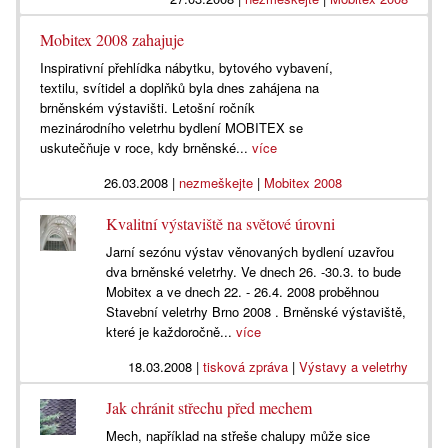
Mobitex 2008 zahajuje
Inspirativní přehlídka nábytku, bytového vybavení,
textilu, svítidel a doplňků byla dnes zahájena na
brněnském výstavišti. Letošní ročník
mezinárodního veletrhu bydlení MOBITEX se
uskutečňuje v roce, kdy brněnské...
více
26.03.2008
|
nezmeškejte
|
Mobitex 2008
Kvalitní výstaviště na světové úrovni
Jarní sezónu výstav věnovaných bydlení uzavřou
dva brněnské veletrhy. Ve dnech 26. -30.3. to bude
Mobitex a ve dnech 22. - 26.4. 2008 proběhnou
Stavební veletrhy Brno 2008 . Brněnské výstaviště,
které je každoročně...
více
18.03.2008
|
tisková zpráva
|
Výstavy a veletrhy
Jak chránit střechu před mechem
Mech, například na střeše chalupy může sice