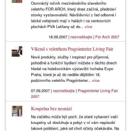
Osmnáctý ročník mezinárodního stavebního
veletrhu FOR ARCH, který dnes začíná, představí
stovky vystavovatelů. Návštěvníci z řad odborné i
laické veřejnosti mají v halách i na venkovních
plochách PVA Letňany až do...
více
18.09.2007
|
nezmeškejte
|
For Arch 2007
Víkend s veletrhem Pragointerier Living Fair
Nové produkty, služby i inspiraci pro příjemné,
pohodlné a funkční bydlení můžete v těchto dnech
hledat na holešovickém výstavišti Incheba Expo
Praha, které je až do neděle dějištěm 18.
podzimního veletrhu Pragointerier...
více
07.09.2007
|
nezmeškejte
|
Pragointerier Living Fair
2007
Koupelna bez nesnází
Na začátku může být pocit, že staré vybavení vaší
koupelny už dosluhuje a pobyt v ní vám nepůsobí
takové potěšení, jaké od chvil očisty očekáváte. Na