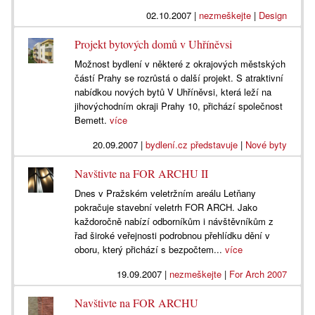
02.10.2007
|
nezmeškejte
|
Design
Projekt bytových domů v Uhříněvsi
Možnost bydlení v některé z okrajových městských
částí Prahy se rozrůstá o další projekt. S atraktivní
nabídkou nových bytů V Uhříněvsi, která leží na
jihovýchodním okraji Prahy 10, přichází společnost
Bemett.
více
20.09.2007
|
bydlení.cz představuje
|
Nové byty
Navštivte na FOR ARCHU II
Dnes v Pražském veletržním areálu Letňany
pokračuje stavební veletrh FOR ARCH. Jako
každoročně nabízí odborníkům i návštěvníkům z
řad široké veřejnosti podrobnou přehlídku dění v
oboru, který přichází s bezpočtem...
více
19.09.2007
|
nezmeškejte
|
For Arch 2007
Navštivte na FOR ARCHU