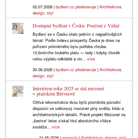
02.07.2026
|
bydlení.cz představuje
|
Architektura,
design, styl
Dostupné bydlení v Česku: Poučení z Vídně
Bydlení se v Česku stalo jedním z nejpalčivějších
témat. Podle Indexu prosperity Česka je dnes na
pořízení průměrného bytu potřeba zhruba
13,6ročního hrubého platu — tedy i kdyby člověk
celou výplatu odkládal a nic...
více
30.06.2026
|
bydlení.cz představuje
|
Architektura,
design, styl
Interiérem roku 2025 se stal mezonet
v pražském Břevnově
Citlivá rekonstrukce dvou bytů proměnila původní
dispozici ve velkorysý mezonet plný světla, klidu a
architektonických detailů. Právě projekt Mezonet na
„šestce“ letos získal titul absolutního vítěze
soutěže...
více
21.05.2026
|
magazín
|
Architektura, design, styl