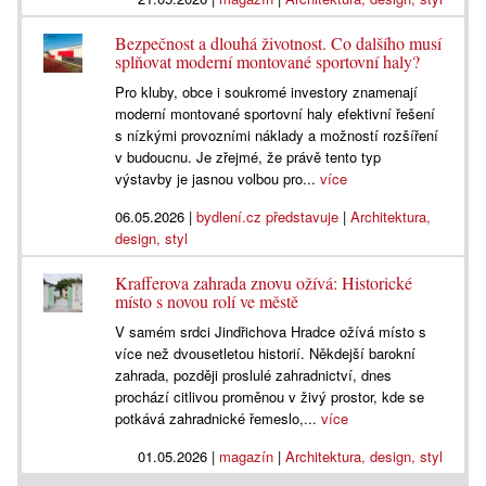
Bezpečnost a dlouhá životnost. Co dalšího musí
splňovat moderní montované sportovní haly?
Pro kluby, obce i soukromé investory znamenají
moderní montované sportovní haly efektivní řešení
s nízkými provozními náklady a možností rozšíření
v budoucnu. Je zřejmé, že právě tento typ
výstavby je jasnou volbou pro...
více
06.05.2026
|
bydlení.cz představuje
|
Architektura,
design, styl
Krafferova zahrada znovu ožívá: Historické
místo s novou rolí ve městě
V samém srdci Jindřichova Hradce ožívá místo s
více než dvousetletou historií. Někdejší barokní
zahrada, později proslulé zahradnictví, dnes
prochází citlivou proměnou v živý prostor, kde se
potkává zahradnické řemeslo,...
více
01.05.2026
|
magazín
|
Architektura, design, styl