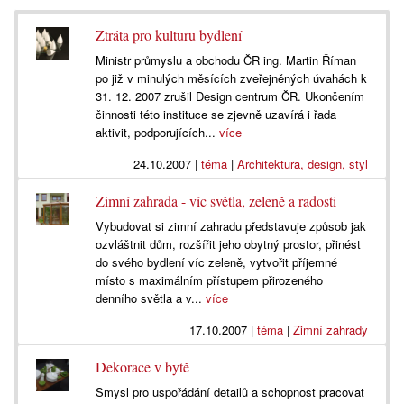
Ztráta pro kulturu bydlení
Ministr průmyslu a obchodu ČR ing. Martin Říman
po již v minulých měsících zveřejněných úvahách k
31. 12. 2007 zrušil Design centrum ČR. Ukončením
činnosti této instituce se zjevně uzavírá i řada
aktivit, podporujících...
více
24.10.2007
|
téma
|
Architektura, design, styl
Zimní zahrada - víc světla, zeleně a radosti
Vybudovat si zimní zahradu představuje způsob jak
ozvláštnit dům, rozšířit jeho obytný prostor, přinést
do svého bydlení víc zeleně, vytvořit příjemné
místo s maximálním přístupem přirozeného
denního světla a v...
více
17.10.2007
|
téma
|
Zimní zahrady
Dekorace v bytě
Smysl pro uspořádání detailů a schopnost pracovat