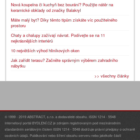
Nová koupelna či kuchyň bez bourání? Použijte nátěr na
keramické obklady od značky Balakryl
Máte malý byt? Díky těmto tipům získáte víc použitelného
prostoru
Chaty a chalupy zažívají návrat. Podívejte se na 11
nejkrásnějších interiérů
10 největších výhod hliníkových oken
Jak zařídit terasu? Začněte správným výběrem zahradního
nábytku
>> všechny články
© 1999 - 2019 ABSTRACT, s.r.o. a dodavatelé obsahu. ISSN 1214 - 5548
Internetový portál BYDLENÍ.CZ je zdrojem registrovaným pod mezinárodním
standardním seriálovým číslem ISSN 1214 - 5548 dodržuje právní předpisy o ochraně
osobních údajů. Publikování nebo šíření obsahu serveru nebo jakékoliv části