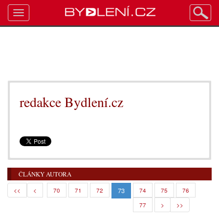
Toggle
navigation
redakce Bydlení.cz
ČLÁNKY AUTORA
73
<<
<
70
71
72
74
75
76
77
>
>>