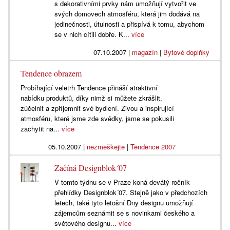
s dekorativními prvky nám umožňují vytvořit ve
svých domovech atmosféru, která jim dodává na
jedinečnosti, útulnosti a přispívá k tomu, abychom
se v nich cítili dobře. K...
více
07.10.2007
|
magazín
|
Bytové doplňky
Tendence obrazem
Probíhající veletrh Tendence přináší atraktivní
nabídku produktů, díky nimž si můžete zkrášlit,
zúčelnit a zpříjemnit své bydlení. Živou a inspirující
atmosféru, které jsme zde svědky, jsme se pokusili
zachytit na...
více
05.10.2007
|
nezmeškejte
|
Tendence 2007
Začíná Designblok´07
V tomto týdnu se v Praze koná devátý ročník
přehlídky Designblok´07. Stejně jako v předchozích
letech, také tyto letošní Dny designu umožňují
zájemcům seznámit se s novinkami českého a
světového designu...
více