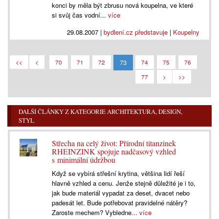
konci by měla být zbrusu nová koupelna, ve které
si svůj čas vodní...
více
29.08.2007
|
bydlení.cz představuje
|
Koupelny
73
<<
<
70
71
72
74
75
76
77
>
>>
DALŠÍ ČLÁNKY Z KATEGORIE ARCHITEKTURA, DESIGN,
STYL
Střecha na celý život: Přírodní titanzinek
RHEINZINK spojuje nadčasový vzhled
s minimální údržbou
Když se vybírá střešní krytina, většina lidí řeší
hlavně vzhled a cenu. Jenže stejně důležité je i to,
jak bude materiál vypadat za deset, dvacet nebo
padesát let. Bude potřebovat pravidelné nátěry?
Zaroste mechem? Vybledne...
více