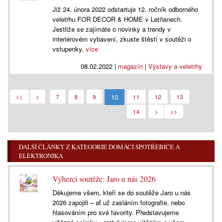
Již 24. února 2022 odstartuje 12. ročník odborného
veletrhu FOR DECOR & HOME v Letňanech.
Jestliže se zajímáte o novinky a trendy v
interiérovém vybavení, zkuste štěstí v soutěži o
vstupenky.
více
08.02.2022
|
magazín
|
Výstavy a veletrhy
10
<<
<
7
8
9
11
12
13
14
>
>>
DALŠÍ ČLÁNKY Z KATEGORIE DOMÁCÍ SPOTŘEBIČE A
ELEKTRONIKA
Výherci soutěže: Jaro u nás 2026
Děkujeme všem, kteří se do soutěže Jaro u nás
2026 zapojili – ať už zasláním fotografie, nebo
hlasováním pro své favority. Představujeme