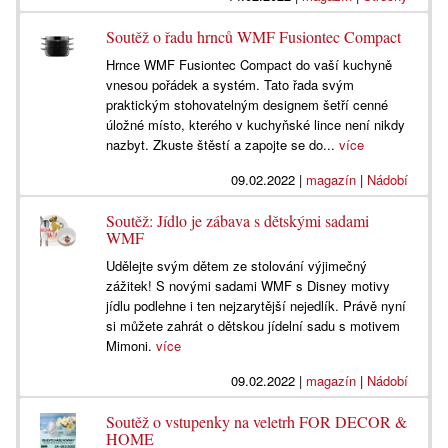
Soutěž o řadu hrnců WMF Fusiontec Compact
Hrnce WMF Fusiontec Compact do vaší kuchyně
vnesou pořádek a systém. Tato řada svým
praktickým stohovatelným designem šetří cenné
úložné místo, kterého v kuchyňské lince není nikdy
nazbyt. Zkuste štěstí a zapojte se do...
více
09.02.2022
|
magazín
|
Nádobí
Soutěž: Jídlo je zábava s dětskými sadami
WMF
Udělejte svým dětem ze stolování výjimečný
zážitek! S novými sadami WMF s Disney motivy
jídlu podlehne i ten nejzarytější nejedlík. Právě nyní
si můžete zahrát o dětskou jídelní sadu s motivem
Mimoni.
více
09.02.2022
|
magazín
|
Nádobí
Soutěž o vstupenky na veletrh FOR DECOR &
HOME