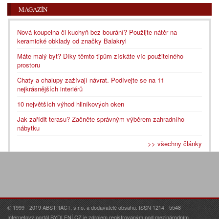
MAGAZÍN
Nová koupelna či kuchyň bez bourání? Použijte nátěr na
keramické obklady od značky Balakryl
Máte malý byt? Díky těmto tipům získáte víc použitelného
prostoru
Chaty a chalupy zažívají návrat. Podívejte se na 11
nejkrásnějších interiérů
10 největších výhod hliníkových oken
Jak zařídit terasu? Začněte správným výběrem zahradního
nábytku
>> všechny články
© 1999 - 2019 ABSTRACT, s.r.o. a dodavatelé obsahu. ISSN 1214 - 5548
Internetový portál BYDLENÍ.CZ je zdrojem registrovaným pod mezinárodním