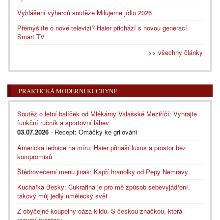
Vyhlášení výherců soutěže Milujeme jídlo 2026
Přemýšlíte o nové televizi? Haier přichází s novou generací
Smart TV
>> všechny články
PRAKTICKÁ MODERNÍ KUCHYNĚ
Soutěž o letní balíček od Mlékárny Valašské Meziříčí: Vyhrajte
funkční ručník a sportovní láhev
03.07.2026
- Recept: Omáčky ke grilování
Americká lednice na míru: Haier přináší luxus a prostor bez
kompromisů
Štědrovečerní menu jinak: Kapří hranolky od Pepy Nemravy
Kuchařka Besky: Cukrařina je pro mě způsob sebevyjádření,
takový můj jedlý umělecký svět
Z obyčejné koupelny oáza klidu. S českou značkou, která
rozumí prostoru