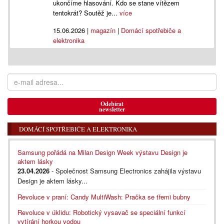
ukončíme hlasování. Kdo se stane vítězem
tentokrát? Soutěž je...
více
15.06.2026
|
magazín
|
Domácí spotřebiče a
elektronika
Odebírat
newsletter
DOMÁCÍ SPOTŘEBIČE A ELEKTRONIKA
Samsung pořádá na Milan Design Week výstavu Design je
aktem lásky
23.04.2026
- Společnost Samsung Electronics zahájila výstavu
Design je aktem lásky...
Revoluce v praní: Candy MultiWash: Pračka se třemi bubny
Revoluce v úklidu: Robotický vysavač se speciální funkcí
vytírání horkou vodou