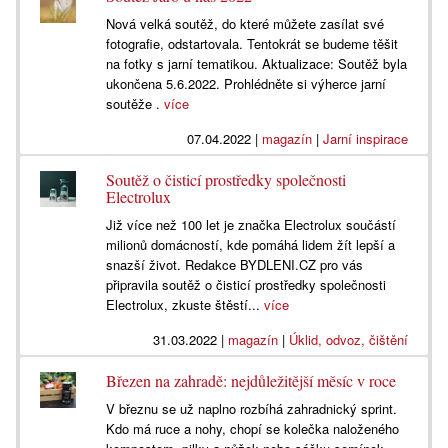
Nová velká soutěž, do které můžete zasílat své
fotografie, odstartovala. Tentokrát se budeme těšit
na fotky s jarní tematikou. Aktualizace: Soutěž byla
ukončena 5.6.2022. Prohlédněte si výherce jarní
soutěže .
více
07.04.2022
|
magazín
|
Jarní inspirace
Soutěž o čisticí prostředky společnosti
Electrolux
Již více než 100 let je značka Electrolux součástí
milionů domácností, kde pomáhá lidem žít lepší a
snazší život. Redakce BYDLENI.CZ pro vás
připravila soutěž o čisticí prostředky společnosti
Electrolux, zkuste štěstí...
více
31.03.2022
|
magazín
|
Úklid, odvoz, čištění
Březen na zahradě: nejdůležitější měsíc v roce
V březnu se už naplno rozbíhá zahradnický sprint.
Kdo má ruce a nohy, chopí se kolečka naloženého