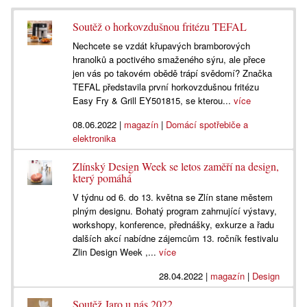
Soutěž o horkovzdušnou fritézu TEFAL
Nechcete se vzdát křupavých bramborových
hranolků a poctivého smaženého sýru, ale přece
jen vás po takovém obědě trápí svědomí? Značka
TEFAL představila první horkovzdušnou fritézu
Easy Fry & Grill EY501815, se kterou...
více
08.06.2022
|
magazín
|
Domácí spotřebiče a
elektronika
Zlínský Design Week se letos zaměří na design,
který pomáhá
V týdnu od 6. do 13. května se Zlín stane městem
plným designu. Bohatý program zahrnující výstavy,
workshopy, konference, přednášky, exkurze a řadu
dalších akcí nabídne zájemcům 13. ročník festivalu
Zlin Design Week ,...
více
28.04.2022
|
magazín
|
Design
Soutěž Jaro u nás 2022