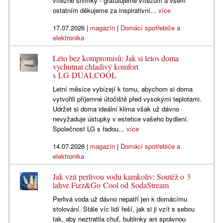
vítězné snímky - gratulujeme vítězům a všem
ostatním děkujeme za inspirativní...
více
17.07.2026
|
magazín
|
Domácí spotřebiče a
elektronika
Léto bez kompromisů: Jak si letos doma
vychutnat chladivý komfort
s LG DUALCOOL
Letní měsíce vybízejí k tomu, abychom si doma
vytvořili příjemné útočiště před vysokými teplotami.
Udržet si doma ideální klima však už dávno
nevyžaduje ústupky v estetice vašeho bydlení.
Společnost LG s řadou...
více
14.07.2026
|
magazín
|
Domácí spotřebiče a
elektronika
Jak vzít perlivou vodu kamkoliv: Soutěž o 3
lahve Fizz&Go Cool od SodaStream
Perlivá voda už dávno nepatří jen k domácímu
stolování. Stále víc lidí řeší, jak si ji vzít s sebou
tak, aby neztratila chuť, bublinky ani správnou