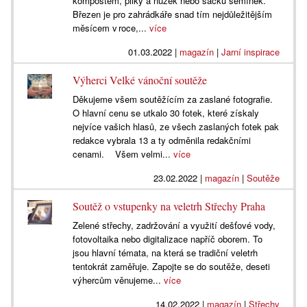
kompostem, pilky a nůžek nebo sáčku semínek.
Březen je pro zahrádkáře snad tím nejdůležitějším
měsícem v roce,...
více
01.03.2022
|
magazín
|
Jarní inspirace
Výherci Velké vánoční soutěže
Děkujeme všem soutěžícím za zaslané fotografie.
O hlavní cenu se utkalo 30 fotek, které získaly
nejvíce vašich hlasů, ze všech zaslaných fotek pak
redakce vybrala 13 a ty odměnila redakčními
cenami. Všem velmi...
více
23.02.2022
|
magazín
|
Soutěže
Soutěž o vstupenky na veletrh Střechy Praha
Zelené střechy, zadržování a využití dešťové vody,
fotovoltaika nebo digitalizace napříč oborem. To
jsou hlavní témata, na která se tradiční veletrh
tentokrát zaměřuje. Zapojte se do soutěže, deseti
výhercům věnujeme...
více
14.02.2022
|
magazín
|
Střechy