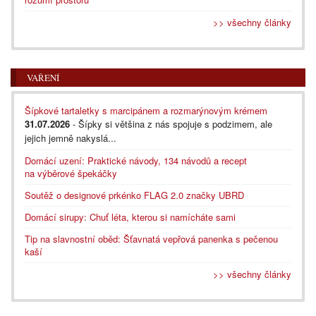
>> všechny články
VAŘENÍ
Šípkové tartaletky s marcipánem a rozmarýnovým krémem
31.07.2026
- Šípky si většina z nás spojuje s podzimem, ale
jejich jemně nakyslá...
Domácí uzení: Praktické návody, 134 návodů a recept
na výběrové špekáčky
Soutěž o designové prkénko FLAG 2.0 značky UBRD
Domácí sirupy: Chuť léta, kterou si namícháte sami
Tip na slavnostní oběd: Šťavnatá vepřová panenka s pečenou
kaší
>> všechny články