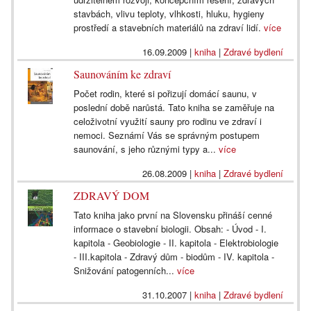
stavbách, vlivu teploty, vlhkosti, hluku, hygieny
prostředí a stavebních materiálů na zdraví lidí.
více
16.09.2009
|
kniha
|
Zdravé bydlení
Saunováním ke zdraví
Počet rodin, které si pořizují domácí saunu, v
poslední době narůstá. Tato kniha se zaměřuje na
celoživotní využití sauny pro rodinu ve zdraví i
nemoci. Seznámí Vás se správným postupem
saunování, s jeho různými typy a...
více
26.08.2009
|
kniha
|
Zdravé bydlení
ZDRAVÝ DOM
Tato kniha jako první na Slovensku přináší cenné
informace o stavební biologii. Obsah: - Úvod - I.
kapitola - Geobiologie - II. kapitola - Elektrobiologie
- III.kapitola - Zdravý dům - biodům - IV. kapitola -
Snižování patogenních...
více
31.10.2007
|
kniha
|
Zdravé bydlení