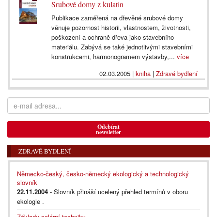
Srubové domy z kulatin
Publikace zaměřená na dřevěné srubové domy
věnuje pozornost historii, vlastnostem, životnosti,
poškození a ochraně dřeva jako stavebního
materiálu. Zabývá se také jednotlivými stavebními
konstrukcemi, harmonogramem výstavby,...
více
02.03.2005
|
kniha
|
Zdravé bydlení
Odebírat
newsletter
ZDRAVÉ BYDLENÍ
Německo-český, česko-německý ekologický a technologický
slovník
22.11.2004
- Slovník přináší ucelený přehled termínů v oboru
ekologie .
Základy solární techniky