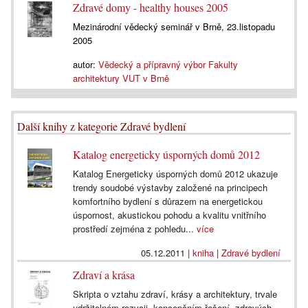
Zdravé domy - healthy houses 2005
Mezinárodní vědecký seminář v Brně, 23.listopadu
2005
autor:
Vědecký a přípravný výbor Fakulty
architektury VUT v Brně
Další knihy z kategorie Zdravé bydlení
Katalog energeticky úsporných domů 2012
Katalog Energeticky úsporných domů 2012 ukazuje
trendy soudobé výstavby založené na principech
komfortního bydlení s důrazem na energetickou
úspornost, akustickou pohodu a kvalitu vnitřního
prostředí zejména z pohledu...
více
05.12.2011
|
kniha
|
Zdravé bydlení
Zdraví a krása
Skripta o vztahu zdraví, krásy a architektury, trvale
udržitelném rozvoji, koncepčním řešení, zdravých