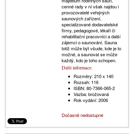
majitelům rodinných saun,
cenné rady v ní však najdou i
provozovatelé veřejných
saunových zařízení,
specializované dodavatelské
firmy, pedagogové, lékaři či
rehabilitační pracovníci a další
zájemci o saunování. Sauna
totiž může být všude, kde je to
možné, a saunovat se může
každý, kdo je toho schopen.
Další informace:
Rozměry:
210 x 140
Rozsah:
116
ISBN:
80-7366-065-2
Vazba:
brožovaná
Rok vydání:
2006
Dočasně nedostupné