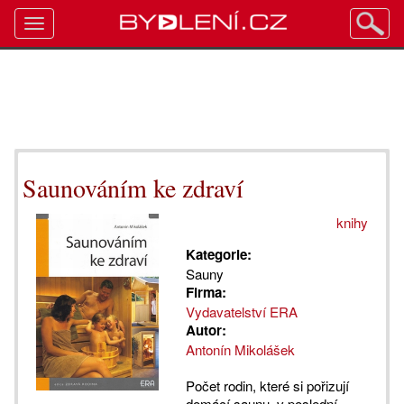
Toggle
navigation
Saunováním ke zdraví
knihy
Kategorie:
Sauny
Firma:
Vydavatelství ERA
Autor:
Antonín Mikolášek
Počet rodin, které si pořizují
domácí saunu, v poslední