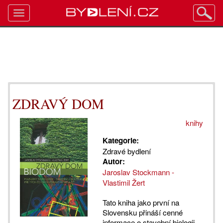
Toggle
navigation
ZDRAVÝ DOM
knihy
Kategorie:
Zdravé bydlení
Autor:
Jaroslav Stockmann -
Vlastimil Žert
Tato kniha jako první na
Slovensku přináší cenné
informace o stavební biologii.