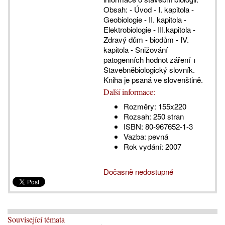
Obsah: - Úvod - I. kapitola -
Geobiologie - II. kapitola -
Elektrobiologie - III.kapitola -
Zdravý dům - biodům - IV.
kapitola - Snižování
patogenních hodnot záření +
Stavebněbiologický slovník.
Kniha je psaná ve slovenštině.
Další informace:
Rozměry:
155x220
Rozsah:
250 stran
ISBN:
80-967652-1-3
Vazba:
pevná
Rok vydání:
2007
Dočasně nedostupné
Související témata