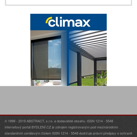
© 1999 - 2019 ABSTRACT, s.r.o. a dodavatelé obsahu. ISSN 1214 - 5548
Internetový portál BYDLENÍ.CZ je zdrojem registrovaným pod mezinárodním
standardním seriálovým číslem ISSN 1214 - 5548 dodržuje právní předpisy o ochraně