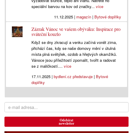
vyžadovat slunce, teplo ani vláhu. Natřete ho
speciální barvou na kov od značky...
více
11.12.2025
|
magazín
|
Bytové doplňky
Zázrak Vánoc ve vašem obýváku: Inspirace pro
sváteční kouzlo
Když se dny zkracují a venku začíná vonět zima,
přichází čas, kdy se naše domovy mění v útulná
místa plná světýlek, ozdob a hřejivých okamžiků.
Vánoce jsou příležitostí zpomalit, tvořit a radovat
se z maličkostí....
více
17.11.2025
|
bydlení.cz představuje
|
Bytové
doplňky
Odebírat
newsletter