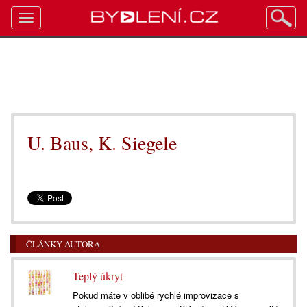
Toggle
navigation
U. Baus, K. Siegele
ČLÁNKY AUTORA
Teplý úkryt
Pokud máte v oblibě rychlé improvizace s