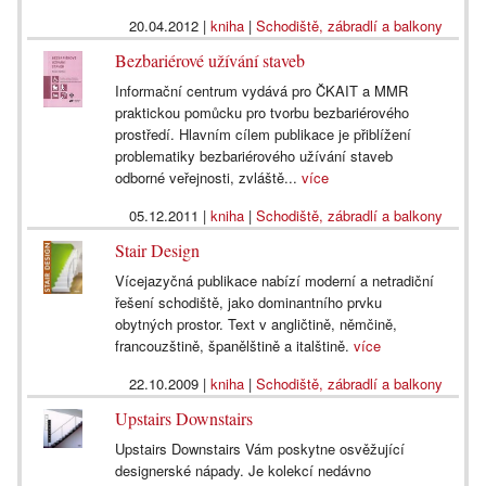
20.04.2012
|
kniha
|
Schodiště, zábradlí a balkony
Bezbariérové užívání staveb
Informační centrum vydává pro ČKAIT a MMR
praktickou pomůcku pro tvorbu bezbariérového
prostředí. Hlavním cílem publikace je přiblížení
problematiky bezbariérového užívání staveb
odborné veřejnosti, zvláště...
více
05.12.2011
|
kniha
|
Schodiště, zábradlí a balkony
Stair Design
Vícejazyčná publikace nabízí moderní a netradiční
řešení schodiště, jako dominantního prvku
obytných prostor. Text v angličtině, němčině,
francouzštině, španělštině a italštině.
více
22.10.2009
|
kniha
|
Schodiště, zábradlí a balkony
Upstairs Downstairs
Upstairs Downstairs Vám poskytne osvěžující
designerské nápady. Je kolekcí nedávno