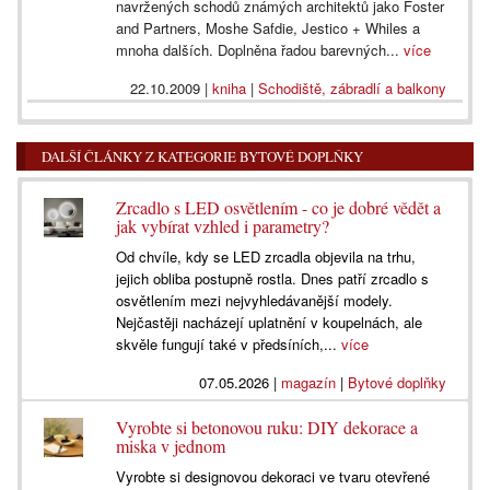
navržených schodů známých architektů jako Foster
and Partners, Moshe Safdie, Jestico + Whiles a
mnoha dalších. Doplněna řadou barevných...
více
22.10.2009
|
kniha
|
Schodiště, zábradlí a balkony
DALŠÍ ČLÁNKY Z KATEGORIE BYTOVÉ DOPLŇKY
Zrcadlo s LED osvětlením - co je dobré vědět a
jak vybírat vzhled i parametry?
Od chvíle, kdy se LED zrcadla objevila na trhu,
jejich obliba postupně rostla. Dnes patří zrcadlo s
osvětlením mezi nejvyhledávanější modely.
Nejčastěji nacházejí uplatnění v koupelnách, ale
skvěle fungují také v předsíních,...
více
07.05.2026
|
magazín
|
Bytové doplňky
Vyrobte si betonovou ruku: DIY dekorace a
miska v jednom
Vyrobte si designovou dekoraci ve tvaru otevřené