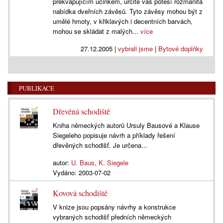
překvapujícím účinkem, určitě vás potěší rozmanitá
nabídka dveřních závěsů. Tyto závěsy mohou být z
umělé hmoty, v křiklavých i decentních barvách,
mohou se skládat z malých...
více
27.12.2005
|
vybrali jsme
|
Bytové doplňky
PUBLIKACE
Dřevěná schodiště
Kniha německých autorů Ursuly Bausové a Klause
Siegeleho popisuje návrh a příklady řešení
dřevěných schodišť. Je určena...
autor:
U. Baus, K. Siegele
Vydáno:
2003-07-02
Kovová schodiště
V knize jsou popsány návrhy a konstrukce
vybraných schodišť předních německých