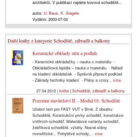
architektů. V publikaci najdete kovová schodiště...
autor:
U. Baus, K. Siegele
Vydáno:
2003-07-02
Další knihy z kategorie Schodiště, zábradlí a balkony
Keramické obklady stěn a podlah
- Keramické obkládačky – nauka o materiálu -
Obkládačková lepidla – nauka o materiálu - Nářadí
na kladení obkládaček - Správně připravit podklad
- Základy techniky kladení - Plány a vzory...
více
27.04.2012
|
kniha
|
Schodiště, zábradlí a balkony
Pozemní stavitelství II. - Modul 01. Schodiště
Učební text pro FAST VUT v Brně. Z obsahu:
Schodiště, Konstrukční prvky schodišť, konstrukce
vnitřních schodišť. Materiálové varianty schodišť,
žebříková schodiště, výtahy. Nosné stěny
monolitické... Pohyblivé schody,...
více