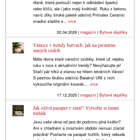
dlaně, která poslouží nejen k odkládání šperků
nebo klíčů, ale i jako malý květináč. Ruku z betonu
navíc díky široké paletě odstínů Primalex Ceramic
snadno sladíte s...
více
02.04.2026
|
magazín
|
Bytové doplňky
Vánoce v trendy barvách: jak na proměnu
starých ozdob
Máte doma staré vánoční ozdoby, které už nejdou
ruku v ruce s aktuálními trendy? Nevyhazujte je!
Stačí pár triků a stanou se hitem letošních Vánoc!
S pestrou škálou odstínů Balakryl UNI z nich
vykouzlíte originální kousek,...
více
17.12.2025
|
magazín
|
Bytové doplňky
Jak oživit parapet v zimě? Vytvořte si zimní
truhlík
Jsou vaše okna od jara do podzimu plná květin?
Ani v chladném a mrazivém období nemusí zůstat
prázdná! Postavte na parapet truhlík, který nebude