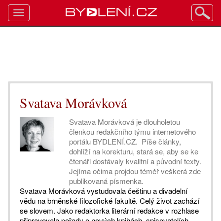
Toggle
navigation
Svatava Morávková
Svatava Morávková je dlouholetou
členkou redakčního týmu internetového
portálu BYDLENÍ.CZ. Píše články,
dohlíží na korekturu, stará se, aby se ke
čtenáři dostávaly kvalitní a původní texty.
Jejíma očima projdou téměř veškerá zde
publikovaná písmenka.
Svatava Morávková vystudovala češtinu a divadelní
vědu na brněnské filozofické fakultě. Celý život zachází
se slovem. Jako redaktorka literární redakce v rozhlase
připravovala pořady o nových knihách, spisovatelích,