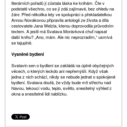
literárních pořadů jí zůstala láska ke knihám. Čte v
podstatě všechno, co se jí zdá zajímavé, bez ohledu na
žánr. Před několika lety ve spolupráci s překladatelkou
Annou Novákovou připravila antologii ze života a díla
cestovatele Jana Welzla, kterou doprovodila průvodním
textem. A jestli má Svatava Morávková chuť napsat
další knihu? „Ano, mám. Ale nic neprozradím,“ usmívá
se tajuplně.
Vysněné bydlení
Svatavin sen o bydlení se zakládá na úplně obyčejných
věcech, o kterých leckdo ani nepřemýšlí. Když však
jedna z nich schází, nikdy se nebude jednat o spokojené
bydlení. Svatava doufá, že vždy bude mít střechu nad
hlavou, tekoucí vodu, teplo, světlo, snesitelný výhled z
okna a snesitelné lidi nablízku.