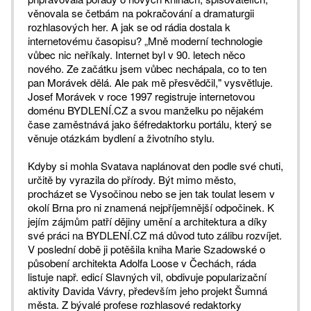
věnovala se četbám na pokračování a dramaturgii
rozhlasových her. A jak se od rádia dostala k
internetovému časopisu? „Mně moderní technologie
vůbec nic neříkaly. Internet byl v 90. letech něco
nového. Ze začátku jsem vůbec nechápala, co to ten
pan Morávek dělá. Ale pak mě přesvědčil," vysvětluje.
Josef Morávek v roce 1997 registruje internetovou
doménu BYDLENÍ.CZ a svou manželku po nějakém
čase zaměstnává jako šéfredaktorku portálu, který se
věnuje otázkám bydlení a životního stylu.
Kdyby si mohla Svatava naplánovat den podle své chuti,
určitě by vyrazila do přírody. Být mimo město,
procházet se Vysočinou nebo se jen tak toulat lesem v
okolí Brna pro ni znamená nejpříjemnější odpočinek. K
jejím zájmům patří dějiny umění a architektura a díky
své práci na BYDLENÍ.CZ má důvod tuto zálibu rozvíjet.
V poslední době ji potěšila kniha Marie Szadowské o
působení architekta Adolfa Loose v Čechách, ráda
listuje např. edicí Slavných vil, obdivuje popularizační
aktivity Davida Vávry, především jeho projekt Šumná
města. Z bývalé profese rozhlasové redaktorky