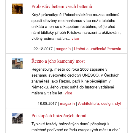
Proboštův betlém všech betlémů
Když průvodkyně Třebechovického muzea betlémů
spustí dřevěný mechanismus více než stoletého
unikátu a ten se s klapotem rozběhne, ožije před
námi biblický příběh Kristova narození a ukřižování,
viděný očima našich...
více
22.12.2017
|
magazín
|
Umění a umělecká řemesla
Řezno a jeho kamenný most
Regensburg, město od roku 2006 zapsané v
seznamu světového dědictví UNESCO, v Čechách
známé též jako Řezno, patří k nejpěknějším v
Německu. Jeho vznik sahá do historie vzdálené
málem 2 tisíce let.
více
18.08.2017
|
magazín
|
Architektura, design, styl
Po stopách hrázděných domů
Typické fasády hrázděných domů přispívají k
malebné podívané na řadu evropských měst a obcí