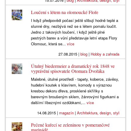
15.07.2016
|
blog
|
Architektura, design, styl
Loučení s létem na olomoucké Floře
I když předpovědi počasí ještě slibují hodně teplé a
slunné dny, nezbývá než se s létem pomalu loučit.
Jedno z takových loučení, i když ještě plné
pestrých barev a vůní představuje letní etapa Flory
Olomouc, která se...
více
27.08.2015
|
blog
|
Hobby a zahrada
Útulný biedermeier a dramatický rok 1848 ve
vyprávění spisovatele Otomara Dvořáka
Malebné, útulné prostředí - tapety, koberce, závěsy,
hudební koutek s klavírem, komody s výraznou
kresbou dekoru dřeva, prosklené skříňky s
barevným broušeným sklem, žánrovými figurkami a
dalšímí líbeznými ozdůbkami,...
více
14.08.2015
|
magazín
|
Architektura, design, styl
Pečené kuřecí se zeleninou v pomerančové
marinádě