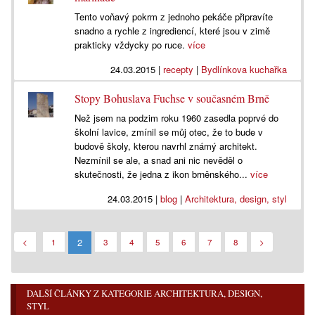
Tento voňavý pokrm z jednoho pekáče připravíte
snadno a rychle z ingrediencí, které jsou v zimě
prakticky vždycky po ruce.
více
24.03.2015
|
recepty
|
Bydlínkova kuchařka
Stopy Bohuslava Fuchse v současném Brně
Než jsem na podzim roku 1960 zasedla poprvé do
školní lavice, zmínil se můj otec, že to bude v
budově školy, kterou navrhl známý architekt.
Nezmínil se ale, a snad ani nic nevěděl o
skutečnosti, že jedna z ikon brněnského...
více
24.03.2015
|
blog
|
Architektura, design, styl
2
<
1
3
4
5
6
7
8
>
DALŠÍ ČLÁNKY Z KATEGORIE ARCHITEKTURA, DESIGN,
STYL