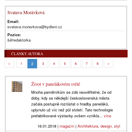
Svatava Morávková
Email:
svatava.moravkova@bydleni.cz
Pozice:
šéfredaktorka
ČLÁNKY AUTORA
2
<
1
3
4
5
6
7
8
>
Život v panelákovém světě
Mnoha pamětníkům se zdá neuvěřitelné, že od
doby, kdy se někdejší československá města
začala postupně rozrůstat o hradby paneláků,
uplynulo už víc než půl století. Tato technologie
prefabrikované výstavby ovšem vznikla...
více
16.01.2018
|
magazín
|
Architektura, design, styl