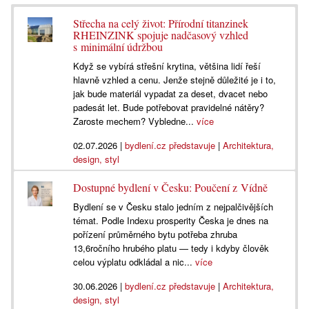
Střecha na celý život: Přírodní titanzinek
RHEINZINK spojuje nadčasový vzhled
s minimální údržbou
Když se vybírá střešní krytina, většina lidí řeší
hlavně vzhled a cenu. Jenže stejně důležité je i to,
jak bude materiál vypadat za deset, dvacet nebo
padesát let. Bude potřebovat pravidelné nátěry?
Zaroste mechem? Vybledne...
více
02.07.2026
|
bydlení.cz představuje
|
Architektura,
design, styl
Dostupné bydlení v Česku: Poučení z Vídně
Bydlení se v Česku stalo jedním z nejpalčivějších
témat. Podle Indexu prosperity Česka je dnes na
pořízení průměrného bytu potřeba zhruba
13,6ročního hrubého platu — tedy i kdyby člověk
celou výplatu odkládal a nic...
více
30.06.2026
|
bydlení.cz představuje
|
Architektura,
design, styl