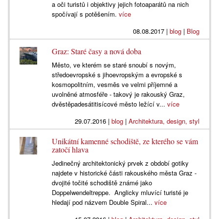
a oči turistů i objektivy jejich fotoaparátů na nich
spočívají s potěšením.
více
08.08.2017
|
blog
|
Blog
Graz: Staré časy a nová doba
Město, ve kterém se staré snoubí s novým,
středoevropské s jihoevropským a evropské s
kosmopolitním, vesměs ve velmi příjemné a
uvolněné atmosféře - takový je rakouský Graz,
dvěstěpadesátitisícové město ležící v...
více
29.07.2016
|
blog
|
Architektura, design, styl
Unikátní kamenné schodiště, ze kterého se vám
zatočí hlava
Jedinečný architektonický prvek z období gotiky
najdete v historické části rakouského města Graz -
dvojité točité schodiště známé jako
Doppelwendeltreppe. Anglicky mluvící turisté je
hledají pod názvem Double Spiral...
více