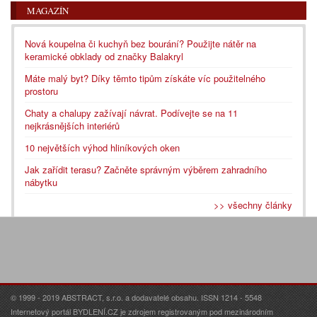
MAGAZÍN
Nová koupelna či kuchyň bez bourání? Použijte nátěr na
keramické obklady od značky Balakryl
Máte malý byt? Díky těmto tipům získáte víc použitelného
prostoru
Chaty a chalupy zažívají návrat. Podívejte se na 11
nejkrásnějších interiérů
10 největších výhod hliníkových oken
Jak zařídit terasu? Začněte správným výběrem zahradního
nábytku
>> všechny články
© 1999 - 2019 ABSTRACT, s.r.o. a dodavatelé obsahu. ISSN 1214 - 5548
Internetový portál BYDLENÍ.CZ je zdrojem registrovaným pod mezinárodním