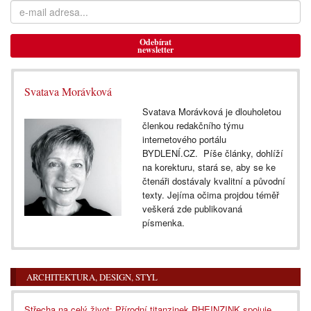
Odebírat
newsletter
Svatava Morávková
Svatava Morávková je dlouholetou
členkou redakčního týmu
internetového portálu
BYDLENÍ.CZ. Píše články, dohlíží
na korekturu, stará se, aby se ke
čtenáři dostávaly kvalitní a původní
texty. Jejíma očima projdou téměř
veškerá zde publikovaná
písmenka.
ARCHITEKTURA, DESIGN, STYL
Střecha na celý život: Přírodní titanzinek RHEINZINK spojuje