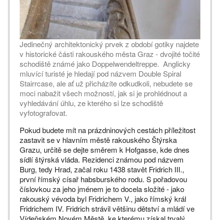
Jedinečný architektonický prvek z období gotiky najdete
v historické části rakouského města Graz - dvojité točité
schodiště známé jako Doppelwendeltreppe. Anglicky
mluvící turisté je hledají pod názvem Double Spiral
Stairrcase, ale ať už přicházíte odkudkoli, nebudete se
moci nabažit všech možností, jak si je prohlédnout a
vyhledávání úhlu, ze kterého si lze schodiště
vyfotografovat.
Pokud budete mít na prázdninových cestách příležitost
zastavit se v hlavním městě rakouského Štýrska
Grazu, určitě se dejte směrem k Hofgasse, kde dnes
sídlí štýrská vláda. Rezidenci známou pod názvem
Burg, tedy Hrad, začal roku 1438 stavět Fridrich III.,
první římský císař habsburského rodu. S pořadovou
číslovkou za jeho jménem je to docela složité - jako
rakouský vévoda byl Fridrichem V., jako římský král
Fridrichem IV. Fridrich strávil většinu dětství a mládí ve
Vídeňském Novém Městě, ke kterému získal trvalý