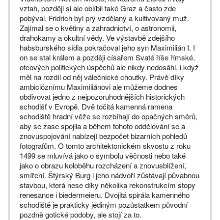
vztah, později si ale oblíbil také Graz a často zde
pobýval. Fridrich byl prý vzdělaný a kultivovaný muž.
Zajímal se o květiny a zahradnictví, o astronomii,
drahokamy a okultní vědy. Ve výstavbě zdejšího
habsburského sídla pokračoval jeho syn Maximilián I. I
on se stal králem a později císařem Svaté říše římské,
otcových politických úspěchů ale nikdy nedosáhl, i když
měl na rozdíl od něj válečnické choutky. Právě díky
ambicióznímu Maximiliánovi ale můžeme dodnes
obdivovat jedno z nejpozoruhodnějších historických
schodišť v Evropě. Dvě točitá kamenná ramena
schodiště hradní věže se rozbíhají do opačných směrů,
aby se zase spojila a během tohoto oddělování se a
znovuspojování nabízejí bezpočet bizarních pohledů
fotografům. O tomto architektonickém skvostu z roku
1499 se mluvívá jako o symbolu věčnosti nebo také
jako o obrazu koloběhu rozcházení a znovusblížení,
smíření. Štýrský Burg i jeho nádvoří zůstávají půvabnou
stavbou, která nese díky několika rekonstrukcím stopy
renesance i biedermeieru. Dvojitá spirála kamenného
schodiště je prakticky jediným pozůstatkem původní
pozdně gotické podoby, ale stojí za to.