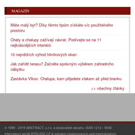
MAGAZÍN
Máte malý byt? Díky těmto tipům získáte víc použitelného
prostoru
Chaty a chalupy zažívají návrat. Podívejte se na 11
nejkrásnějších interiérů
10 největších výhod hliníkových oken
Jak zařídit terasu? Začněte správným výběrem zahradního
nábytku
Zastávka Vlkov: Chalupa, kam přijedete vlakem až před branku
>> všechny články
© 1999 - 2019 ABSTRACT, s.r.o. a dodavatelé obsahu. ISSN 1214 - 5548
Internetový portál BYDLENÍ.CZ je zdrojem registrovaným pod mezinárodním