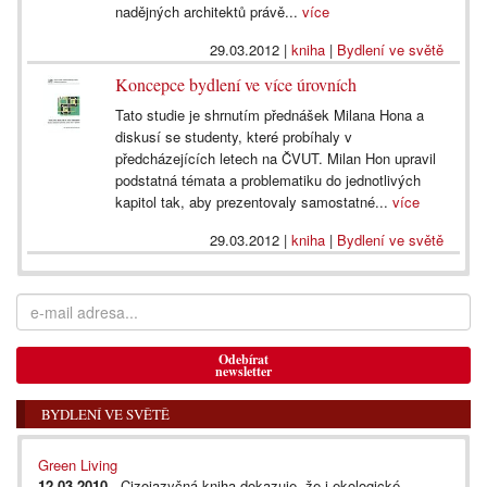
nadějných architektů právě...
více
29.03.2012
|
kniha
|
Bydlení ve světě
Koncepce bydlení ve více úrovních
Tato studie je shrnutím přednášek Milana Hona a
diskusí se studenty, které probíhaly v
předcházejících letech na ČVUT. Milan Hon upravil
podstatná témata a problematiku do jednotlivých
kapitol tak, aby prezentovaly samostatné...
více
29.03.2012
|
kniha
|
Bydlení ve světě
Odebírat
newsletter
BYDLENÍ VE SVĚTĚ
Green Living
12.03.2010
- Cizojazyčná kniha dokazuje, že i ekologické