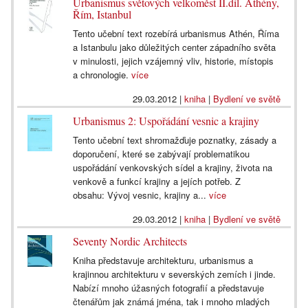
Urbanismus světových velkoměst II.díl. Athény,
Řím, Istanbul
Tento učební text rozebírá urbanismus Athén, Říma
a Istanbulu jako důležitých center západního světa
v minulosti, jejich vzájemný vliv, historie, místopis
a chronologie.
více
29.03.2012
|
kniha
|
Bydlení ve světě
Urbanismus 2: Uspořádání vesnic a krajiny
Tento učební text shromažďuje poznatky, zásady a
doporučení, které se zabývají problematikou
uspořádání venkovských sídel a krajiny, života na
venkově a funkcí krajiny a jejích potřeb. Z
obsahu: Vývoj vesnic, krajiny a...
více
29.03.2012
|
kniha
|
Bydlení ve světě
Seventy Nordic Architects
Kniha představuje architekturu, urbanismus a
krajinnou architekturu v severských zemích i jinde.
Nabízí mnoho úžasných fotografií a představuje
čtenářům jak známá jména, tak i mnoho mladých