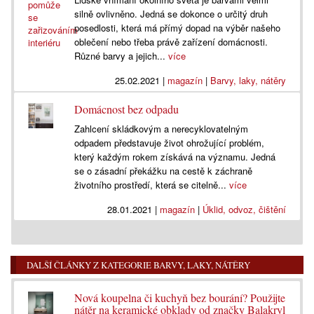
silně ovlivněno. Jedná se dokonce o určitý druh
posedlosti, která má přímý dopad na výběr našeho
oblečení nebo třeba právě zařízení domácnosti.
Různé barvy a jejich...
více
25.02.2021
|
magazín
|
Barvy, laky, nátěry
Domácnost bez odpadu
Zahlcení skládkovým a nerecyklovatelným
odpadem představuje život ohrožující problém,
který každým rokem získává na významu. Jedná
se o zásadní překážku na cestě k záchraně
životního prostředí, která se citelně...
více
28.01.2021
|
magazín
|
Úklid, odvoz, čištění
DALŠÍ ČLÁNKY Z KATEGORIE BARVY, LAKY, NÁTĚRY
Nová koupelna či kuchyň bez bourání? Použijte
nátěr na keramické obklady od značky Balakryl