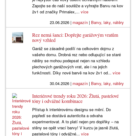
Zapojte se do naší soutěže a vyhrajte Barvu na kov
2v1 od značky Primalex,...
více
23.06.2026
|
magazín
|
Barvy, laky, nátěry
Rez nemá šanci: Dopřejte garážovým vratům
nový vzhled
Garáž se zásadně podílí na celkovém dojmu z
vašeho domu. Drobná rez nebo odlupující se staré
nátěry se mohou podepsat nejen na vzhledu
plechových garážových vrat, ale i na jejich
funkčnosti. Díky nové barvě na kov 2v1 od...
více
30.04.2026
|
magazín
|
Barvy, laky, nátěry
Interiérové trendy roku 2026: Žlutá, pastelové
tóny i odvážné kombinace
Přístup k interiérovému designu se mění. Do
popředí se dostává autenticita a odvaha
experimentovat. A to platí nejen pro doplňky – na
stěny se opět vrací barvy! V kurzu je jasně žlutá,
pastelové tóny i odvážné...
více