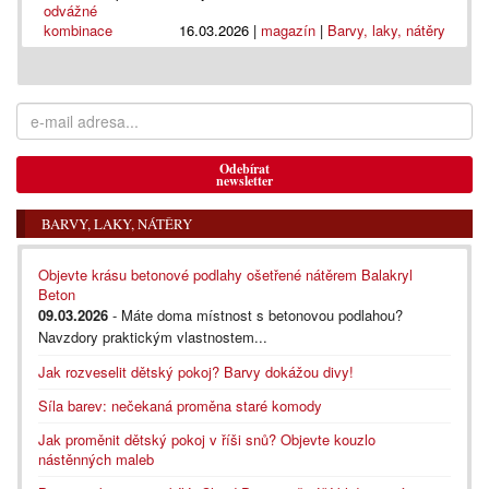
16.03.2026
|
magazín
|
Barvy, laky, nátěry
Odebírat
newsletter
BARVY, LAKY, NÁTĚRY
Objevte krásu betonové podlahy ošetřené nátěrem Balakryl
Beton
09.03.2026
- Máte doma místnost s betonovou podlahou?
Navzdory praktickým vlastnostem...
Jak rozveselit dětský pokoj? Barvy dokážou divy!
Síla barev: nečekaná proměna staré komody
Jak proměnit dětský pokoj v říši snů? Objevte kouzlo
nástěnných maleb