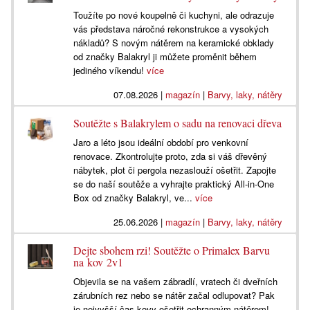
Toužíte po nové koupelně či kuchyni, ale odrazuje
vás představa náročné rekonstrukce a vysokých
nákladů? S novým nátěrem na keramické obklady
od značky Balakryl ji můžete proměnit během
jediného víkendu!
více
07.08.2026
|
magazín
|
Barvy, laky, nátěry
Soutěžte s Balakrylem o sadu na renovaci dřeva
Jaro a léto jsou ideální období pro venkovní
renovace. Zkontrolujte proto, zda si váš dřevěný
nábytek, plot či pergola nezaslouží ošetřit. Zapojte
se do naší soutěže a vyhrajte praktický All-in-One
Box od značky Balakryl, ve...
více
25.06.2026
|
magazín
|
Barvy, laky, nátěry
Dejte sbohem rzi! Soutěžte o Primalex Barvu
na kov 2v1
Objevila se na vašem zábradlí, vratech či dveřních
zárubních rez nebo se nátěr začal odlupovat? Pak
je nejvyšší čas kovy ošetřit ochranným nátěrem!