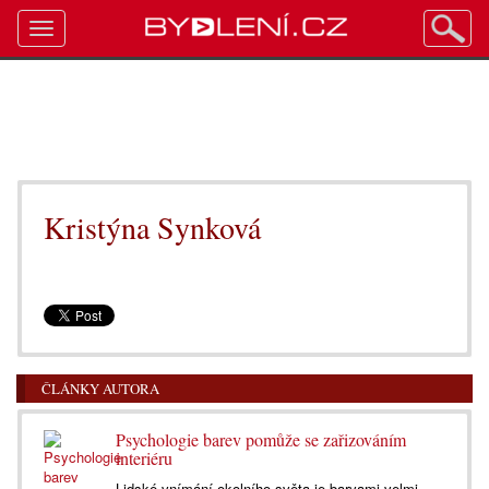
Toggle
navigation
Kristýna Synková
ČLÁNKY AUTORA
Psychologie barev pomůže se zařizováním
interiéru
Lidské vnímání okolního světa je barvami velmi