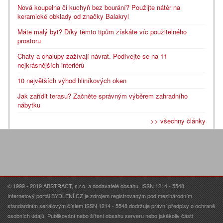
Nová koupelna či kuchyň bez bourání? Použijte nátěr na
keramické obklady od značky Balakryl
Máte malý byt? Díky těmto tipům získáte víc použitelného
prostoru
Chaty a chalupy zažívají návrat. Podívejte se na 11
nejkrásnějších interiérů
10 největších výhod hliníkových oken
Jak zařídit terasu? Začněte správným výběrem zahradního
nábytku
>> všechny články
© 1999 - 2019 ABSTRACT, s.r.o. a dodavatelé obsahu. ISSN 1214 - 5548
Internetový portál BYDLENÍ.CZ je zdrojem registrovaným pod mezinárodním
standardním seriálovým číslem ISSN 1214 - 5548 dodržuje právní předpisy o ochraně
osobních údajů. Publikování nebo šíření obsahu serveru nebo jakékoliv části