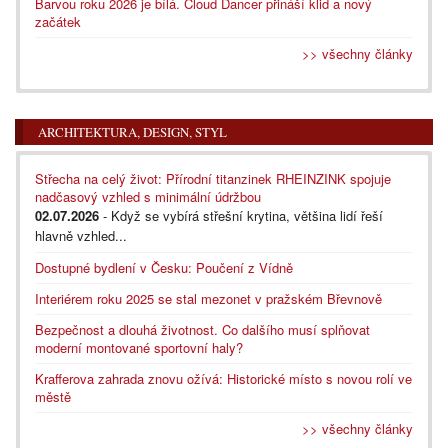
Barvou roku 2026 je bílá. Cloud Dancer přináší klid a nový
začátek
>> všechny články
ARCHITEKTURA, DESIGN, STYL
Střecha na celý život: Přírodní titanzinek RHEINZINK spojuje
nadčasový vzhled s minimální údržbou
02.07.2026
- Když se vybírá střešní krytina, většina lidí řeší
hlavně vzhled...
Dostupné bydlení v Česku: Poučení z Vídně
Interiérem roku 2025 se stal mezonet v pražském Břevnově
Bezpečnost a dlouhá životnost. Co dalšího musí splňovat
moderní montované sportovní haly?
Krafferova zahrada znovu ožívá: Historické místo s novou rolí ve
městě
>> všechny články