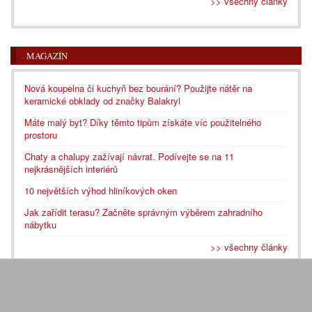
>> všechny články
MAGAZÍN
Nová koupelna či kuchyň bez bourání? Použijte nátěr na
keramické obklady od značky Balakryl
Máte malý byt? Díky těmto tipům získáte víc použitelného
prostoru
Chaty a chalupy zažívají návrat. Podívejte se na 11
nejkrásnějších interiérů
10 největších výhod hliníkových oken
Jak zařídit terasu? Začněte správným výběrem zahradního
nábytku
>> všechny články