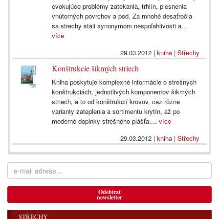
evokujúce problémy zatekania, trhlín, plesnenia
vnútorných povrchov a pod. Za mnohé desaťročia
sa strechy stali synonymom nespoľahlivosti a...
více
29.03.2012
|
kniha
|
Střechy
Konštrukcie šikmých striech
Kniha poskytuje komplexné informácie o strešných
konštrukciách, jednotlivých komponentov šikmých
striech, a to od konštrukcií krovov, cez rôzne
varianty zateplenia a sortimentu krytín, až po
moderné doplnky strešného plášťa....
více
29.03.2012
|
kniha
|
Střechy
Odebírat
newsletter
STŘECHY