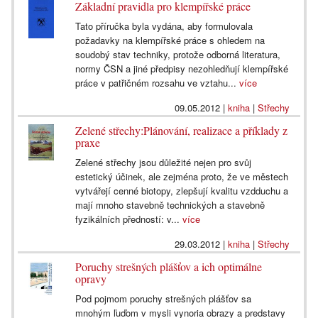
Základní pravidla pro klempířské práce
Tato příručka byla vydána, aby formulovala
požadavky na klempířské práce s ohledem na
soudobý stav techniky, protože odborná literatura,
normy ČSN a jiné předpisy nezohledňují klempířské
práce v patřičném rozsahu ve vztahu...
více
09.05.2012
|
kniha
|
Střechy
Zelené střechy:Plánování, realizace a příklady z
praxe
Zelené střechy jsou důležité nejen pro svůj
estetický účinek, ale zejména proto, že ve městech
vytvářejí cenné biotopy, zlepšují kvalitu vzdduchu a
mají mnoho stavebně technických a stavebně
fyzikálních předností: v...
více
29.03.2012
|
kniha
|
Střechy
Poruchy strešných plášťov a ich optimálne
opravy
Pod pojmom poruchy strešných plášťov sa
mnohým ľuďom v mysli vynoria obrazy a predstavy