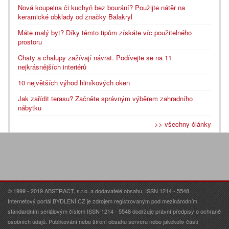
Nová koupelna či kuchyň bez bourání? Použijte nátěr na
keramické obklady od značky Balakryl
Máte malý byt? Díky těmto tipům získáte víc použitelného
prostoru
Chaty a chalupy zažívají návrat. Podívejte se na 11
nejkrásnějších interiérů
10 největších výhod hliníkových oken
Jak zařídit terasu? Začněte správným výběrem zahradního
nábytku
>> všechny články
© 1999 - 2019 ABSTRACT, s.r.o. a dodavatelé obsahu. ISSN 1214 - 5548
Internetový portál BYDLENÍ.CZ je zdrojem registrovaným pod mezinárodním
standardním seriálovým číslem ISSN 1214 - 5548 dodržuje právní předpisy o ochraně
osobních údajů. Publikování nebo šíření obsahu serveru nebo jakékoliv části