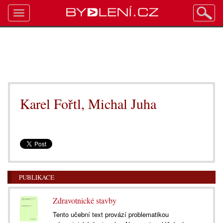
Toggle
navigation
Karel Fořtl, Michal Juha
PUBLIKACE
Zdravotnické stavby
Tento učební text provází problematikou