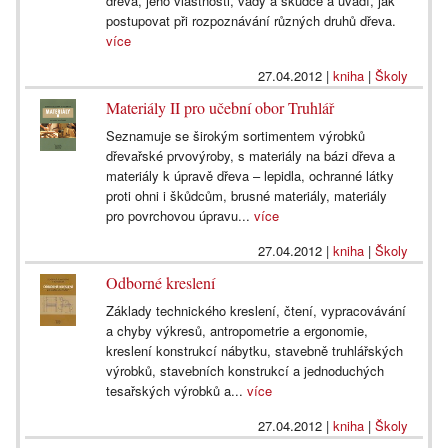
dřeva, jeho vlastnosti, vady a škůdce a uvádí, jak
postupovat při rozpoznávání různých druhů dřeva.
více
27.04.2012
|
kniha
|
Školy
Materiály II pro učební obor Truhlář
Seznamuje se širokým sortimentem výrobků
dřevařské prvovýroby, s materiály na bázi dřeva a
materiály k úpravě dřeva – lepidla, ochranné látky
proti ohni i škůdcům, brusné materiály, materiály
pro povrchovou úpravu...
více
27.04.2012
|
kniha
|
Školy
Odborné kreslení
Základy technického kreslení, čtení, vypracovávání
a chyby výkresů, antropometrie a ergonomie,
kreslení konstrukcí nábytku, stavebně truhlářských
výrobků, stavebních konstrukcí a jednoduchých
tesařských výrobků a...
více
27.04.2012
|
kniha
|
Školy