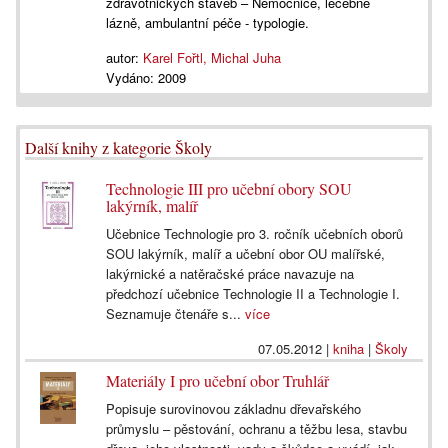
zdravotnických staveb – Nemocnice, léčebné
lázně, ambulantní péče - typologie.
autor:
Karel Fořtl, Michal Juha
Vydáno:
2009
Další knihy z kategorie Školy
Technologie III pro učební obory SOU
lakýrník, malíř
Učebnice Technologie pro 3. ročník učebních oborů
SOU lakýrník, malíř a učební obor OU malířské,
lakýrnické a natěračské práce navazuje na
předchozí učebnice Technologie II a Technologie I.
Seznamuje čtenáře s...
více
07.05.2012
|
kniha
|
Školy
Materiály I pro učební obor Truhlář
Popisuje surovinovou základnu dřevařského
průmyslu – pěstování, ochranu a těžbu lesa, stavbu