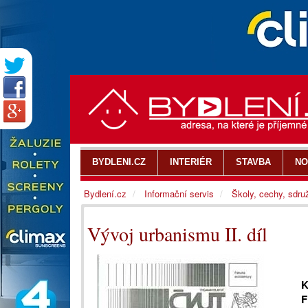
BYDLENI.CZ
INTERIÉR
STAVBA
NO
Bydlení.cz
Informační servis
Školy, cechy, sdru
Vývoj urbanismu II. díl
K
F