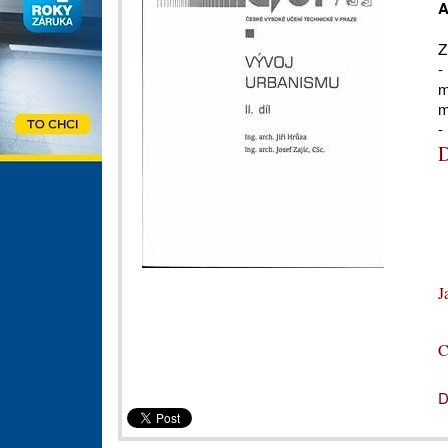
A
Z
-
m
m
-
D
J
C
D