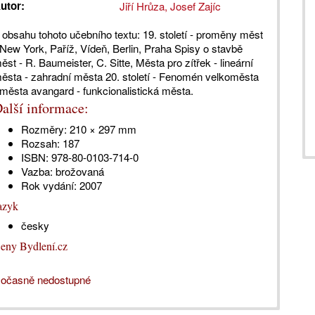
utor:
Jiří Hrůza, Josef Zajíc
 obsahu tohoto učebního textu: 19. století - proměny měst
 New York, Paříž, Vídeň, Berlin, Praha Spisy o stavbě
ěst - R. Baumeister, C. Sitte, Města pro zítřek - lineární
ěsta - zahradní města 20. století - Fenomén velkoměsta
 města avangard - funkcionalistická města.
alší informace:
Rozměry:
210 × 297 mm
Rozsah:
187
ISBN:
978-80-0103-714-0
Vazba:
brožovaná
Rok vydání:
2007
azyk
česky
eny Bydlení.cz
očasně nedostupné