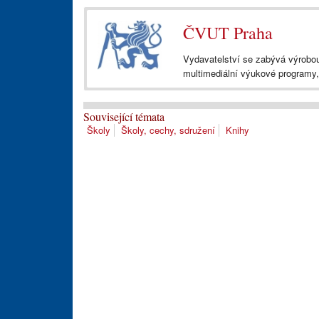
ČVUT Praha
Vydavatelství se zabývá výrobou 
multimediální výukové programy, 
Související témata
Školy
Školy, cechy, sdružení
Knihy