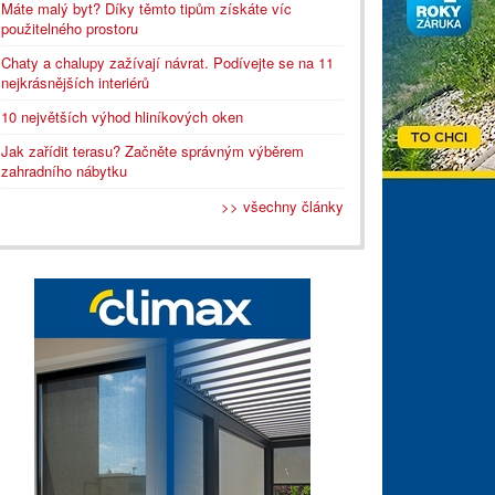
Máte malý byt? Díky těmto tipům získáte víc
použitelného prostoru
Chaty a chalupy zažívají návrat. Podívejte se na 11
nejkrásnějších interiérů
10 největších výhod hliníkových oken
Jak zařídit terasu? Začněte správným výběrem
zahradního nábytku
>> všechny články