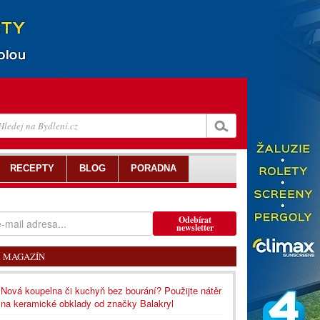
RECEPTY
BLOG
PORADNA
Odebírat
newsletter
MAGAZÍN
Nová koupelna či kuchyň bez bourání? Použijte nátěr
na keramické obklady od značky Balakryl