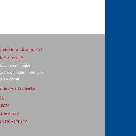
hitektura, design, styl
ly a seriály
bavujeme interiér
aktická moderní kuchyně
plo v domě
dlínkova kuchařka
og
utěže
iště zpráv
BSTRACT.CZ