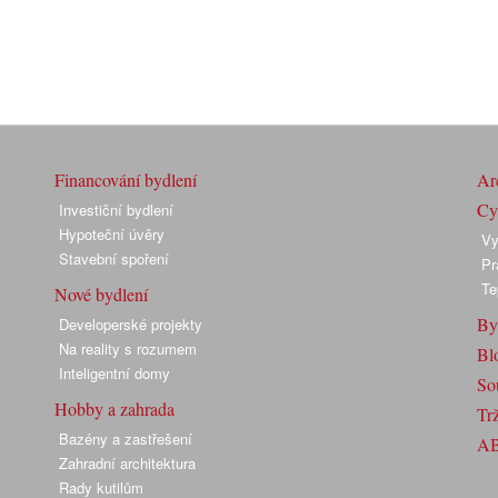
Financování bydlení
Arc
Cyk
Investiční bydlení
Hypoteční úvěry
Vy
Stavební spoření
Pr
Te
Nové bydlení
By
Developerské projekty
Na reality s rozumem
Bl
Inteligentní domy
So
Hobby a zahrada
Trž
Bazény a zastřešení
A
Zahradní architektura
Rady kutilům