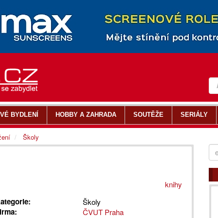
VÉ BYDLENÍ
HOBBY A ZAHRADA
SOUTĚŽE
SERIÁLY
žení
Školy
knihy
ategorie:
Školy
irma:
ČVUT Praha