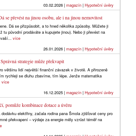
03.02.2026
|
magazín
|
Hypoteční úvěry
á se převést na jinou osobu, ale i na jinou nemovitost
ne. Dá se přizpůsobit, a to hned několika způsoby. Můžete ji
ž tu původní prodáváte a kupujete jinou). Nebo ji převést na
 vaší...
více
26.01.2026
|
magazín
|
Hypoteční úvěry
 Správná strategie může překvapit
ro většinu lidí největší finanční závazek v životě. A přirozeně
ím rychleji se dluhu zbavíme, tím lépe. Jenže matematika
.
více
16.12.2025
|
magazín
|
Hypoteční úvěry
ačí, pomůže kombinace dotace a úvěru
 dodávku elektřiny, začala rodina pana Šmola zjišťovat ceny pro
jemné překvapení – výdaje za energie měly vzrůst téměř na
ce