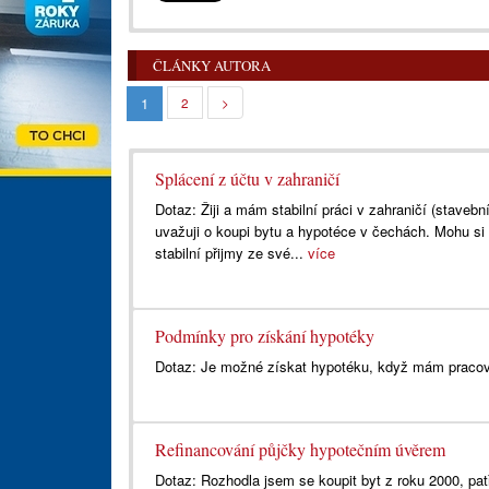
ČLÁNKY AUTORA
1
2
>
Splácení z účtu v zahraničí
Dotaz: Žiji a mám stabilní práci v zahraničí (stavební
uvažuji o koupi bytu a hypotéce v čechách. Mohu si
stabilní přijmy ze své...
více
Podmínky pro získání hypotéky
Dotaz: Je možné získat hypotéku, když mám pracov
Refinancování půjčky hypotečním úvěrem
Dotaz: Rozhodla jsem se koupit byt z roku 2000, pa