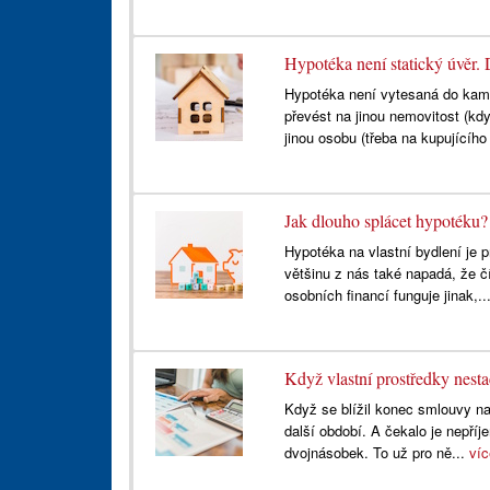
Hypotéka není statický úvěr. D
Hypotéka není vytesaná do kame
převést na jinou nemovitost (kdy
jinou osobu (třeba na kupujícího
Jak dlouho splácet hypotéku?
Hypotéka na vlastní bydlení je p
většinu z nás také napadá, že č
osobních financí funguje jinak,..
Když vlastní prostředky nest
Když se blížil konec smlouvy na
další období. A čekalo je nepří
dvojnásobek. To už pro ně...
ví