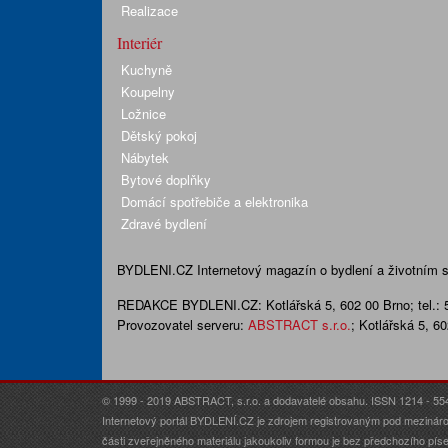
Realizace
Interiér
Kuchyně
Koupelny
Ložnice
Dětský pokoj
Nábytek
Bytové doplňky
Domácí spotřebiče a elektronika
Zdravé bydlení
BYDLENI.CZ
Internetový magazín o bydlení a životním sty
REDAKCE BYDLENI.CZ:
Kotlářská 5, 602 00 Brno;
tel.:
Provozovatel serveru:
ABSTRACT s.r.o.
; Kotlářská 5, 6
© 1999 - 2019 ABSTRACT, s.r.o. a dodavatelé obsahu. ISSN 1214 - 55
Internetový portál BYDLENÍ.CZ je zdrojem registrovaným pod mezináro
části zveřejněného materiálu jakoukoliv formou je bez předchozího p