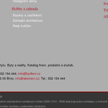
Inteligentní domy
So
Hobby a zahrada
Trž
Bazény a zastřešení
A
Zahradní architektura
Rady kutilům
lu. Byty a reality. Katalog firem, produktů a služeb.
 532 154 444
;
info@bydleni.cz
02 00 Brno;
info@abstract.cz
; Tel.: 532 154 444
48
dním standardním seriálovým číslem ISSN 1214 - 5548 dodržuje právní předpisy o ochraně o
ísemného souhlasu vydavatele zakázáno.