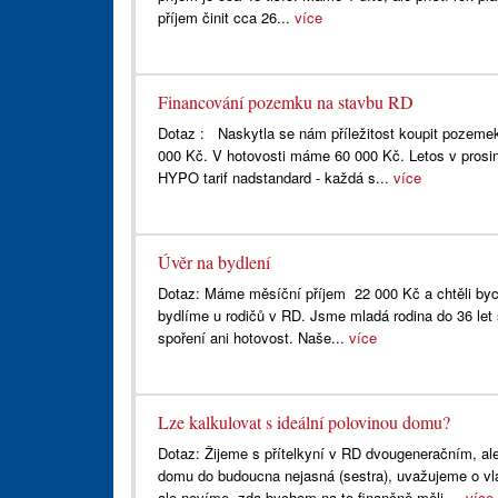
příjem činit cca 26...
více
Financování pozemku na stavbu RD
Dotaz : Naskytla se nám příležitost koupit pozeme
000 Kč. V hotovosti máme 60 000 Kč. Letos v prosi
HYPO tarif nadstandard - každá s...
více
Úvěr na bydlení
Dotaz: Máme měsíční příjem 22 000 Kč a chtěli byc
bydlíme u rodičů v RD. Jsme mladá rodina do 36 let
spoření ani hotovost. Naše...
více
Lze kalkulovat s ideální polovinou domu?
Dotaz: Žijeme s přítelkyní v RD dvougeneračním, ale 
domu do budoucna nejasná (sestra), uvažujeme o vl
ale nevíme, zda bychom na to finančně měli....
více