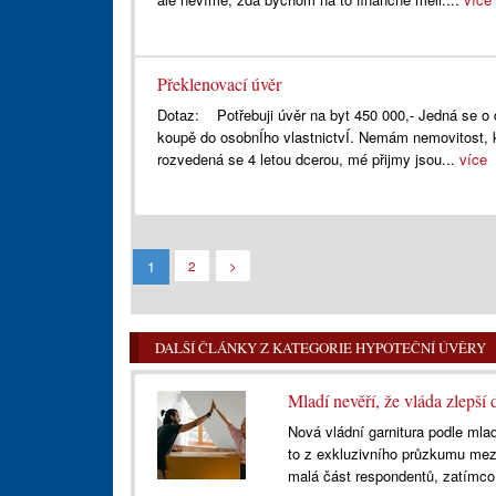
Překlenovací úvěr
Dotaz: Potřebuji úvěr na byt 450 000,- Jedná se o 
koupě do osobnÍho vlastnictvÍ. Nemám nemovitost, 
rozvedená se 4 letou dcerou, mé přijmy jsou...
více
1
2
>
DALŠÍ ČLÁNKY Z KATEGORIE HYPOTEČNÍ ÚVĚRY
Mladí nevěří, že vláda zlepší
Nová vládní garnitura podle mla
to z exkluzivního průzkumu mezi
malá část respondentů, zatímco