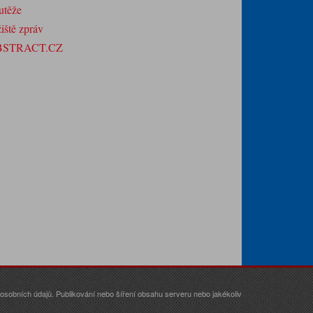
utěže
iště zpráv
BSTRACT.CZ
sobních údajů. Publikování nebo šíření obsahu serveru nebo jakékoliv