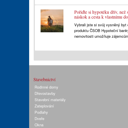
Pořiďte si hypotéku dřív, než
náskok a cesta k vlastnímu d
Vybrali jste si svůj vysněný by
produktu ČSOB Hypoteční bank
nemovitosti umožňuje zájemcům
Stavebnictví
Rodinné domy
Dřevostavby
Stavební materiály
Zateplování
Podlahy
Dveře
Okna