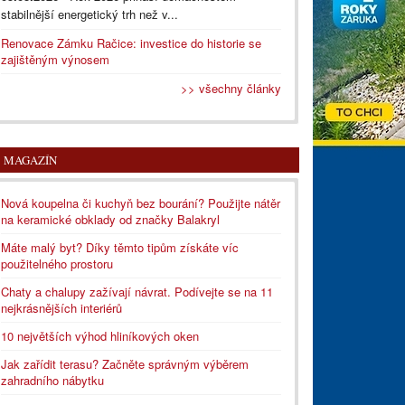
stabilnější energetický trh než v...
Renovace Zámku Račice: investice do historie se
zajištěným výnosem
>> všechny články
MAGAZÍN
Nová koupelna či kuchyň bez bourání? Použijte nátěr
na keramické obklady od značky Balakryl
Máte malý byt? Díky těmto tipům získáte víc
použitelného prostoru
Chaty a chalupy zažívají návrat. Podívejte se na 11
nejkrásnějších interiérů
10 největších výhod hliníkových oken
Jak zařídit terasu? Začněte správným výběrem
zahradního nábytku