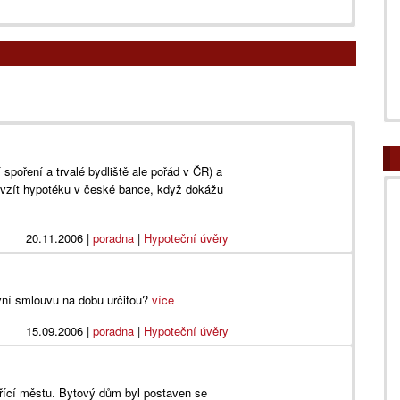
 spoření a trvalé bydliště ale pořád v ČR) a
 vzít hypotéku v české bance, když dokážu
20.11.2006
|
poradna
|
Hypoteční úvěry
ní smlouvu na dobu určitou?
více
15.09.2006
|
poradna
|
Hypoteční úvěry
třící městu. Bytový dům byl postaven se