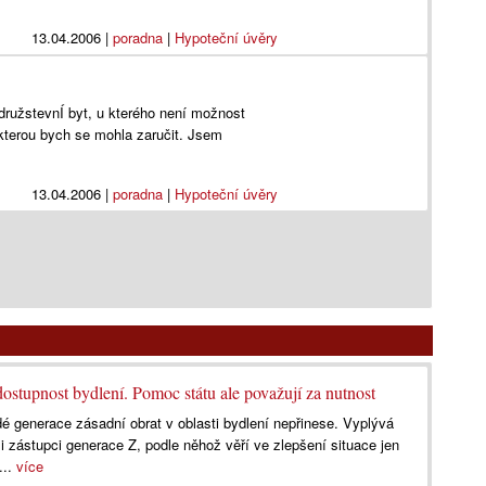
13.04.2006
|
poradna
|
Hypoteční úvěry
družstevnÍ byt, u kterého není možnost
kterou bych se mohla zaručit. Jsem
13.04.2006
|
poradna
|
Hypoteční úvěry
 dostupnost bydlení. Pomoc státu ale považují za nutnost
dé generace zásadní obrat v oblasti bydlení nepřinese. Vyplývá
 zástupci generace Z, podle něhož věří ve zlepšení situace jen
...
více