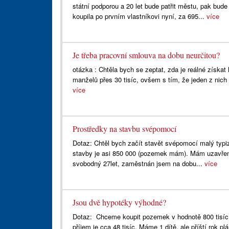
státní podporou a 20 let bude patřit městu, pak bu
koupila po prvním vlastníkovi nyní, za 695...
více
Je třeba pracovní smlouva na dobu neurčitou?
otázka : Chtěla bych se zeptat, zda je reálné získat
manželů přes 30 tisíc, ovšem s tím, že jeden z nic
více
Prostředky na stavbu svépomocí
Dotaz: Chtěl bych začít stavět svépomocí malý ty
stavby je asi 850 000 (pozemek mám). Mám uzavřeno
svobodný 27let, zaměstnán jsem na dobu...
více
Jsou dvě hypotéky výhodné?
Dotaz: Chceme koupit pozemek v hodnotě 800 tisíc K
příjem je cca 48 tisíc. Máme 1 dítě, ale příští rok p