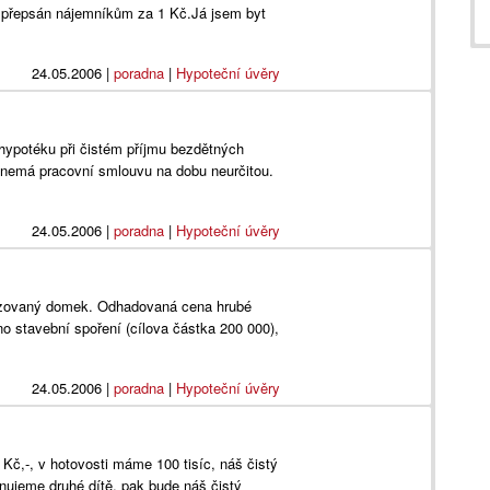
de přepsán nájemníkům za 1 Kč.Já jsem byt
24.05.2006
|
poradna
|
Hypoteční úvěry
 hypotéku při čistém příjmu bezdětných
h nemá pracovní smlouvu na dobu neurčitou.
24.05.2006
|
poradna
|
Hypoteční úvěry
pizovaný domek. Odhadovaná cena hrubé
 stavební spoření (cílova částka 200 000),
24.05.2006
|
poradna
|
Hypoteční úvěry
č,-, v hotovosti máme 100 tisíc, náš čistý
lánujeme druhé dítě, pak bude náš čistý