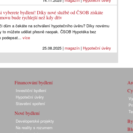
14.11.2025
|
magazín
|
Hypoteční úvěry
 si vyberete bydlení! Díky nové službě od ČSOB získáte
omovu bude rychlejší než kdy dřív
t či dům a čekáte na schválení hypotečního úvěru? Díky novému
y to můžete udělat přesně naopak. ČSOB Hypotéka bez
 podepsat...
více
25.08.2025
|
magazín
|
Hypoteční úvěry
Financování bydlení
Arc
Cyk
Investiční bydlení
Hypoteční úvěry
Vy
Stavební spoření
Pr
Te
Nové bydlení
By
Developerské projekty
Na reality s rozumem
Bl