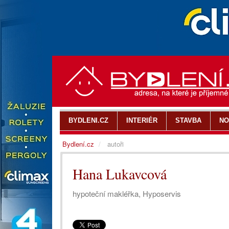
BYDLENI.CZ
INTERIÉR
STAVBA
NO
Bydlení.cz
autoři
Hana Lukavcová
hypoteční makléřka, Hyposervis