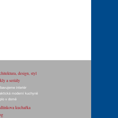
hitektura, design, styl
ly a seriály
bavujeme interiér
aktická moderní kuchyně
plo v domě
dlínkova kuchařka
og