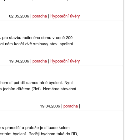
02.05.2006
|
poradna
|
Hypoteční úvěry
k pro stavbu rodinného domu v ceně 200
nci nám končí dvě smlouvy stav. spoření
19.04.2006
|
poradna
|
Hypoteční úvěry
hom si pořídit samostatné bydlení. Nyní
 s jedním dítětem (7let). Nemáme stavební
19.04.2006
|
poradna
|
s prarodiči a protože je situace kolem
astním bydlení. Raději bychom také do RD,