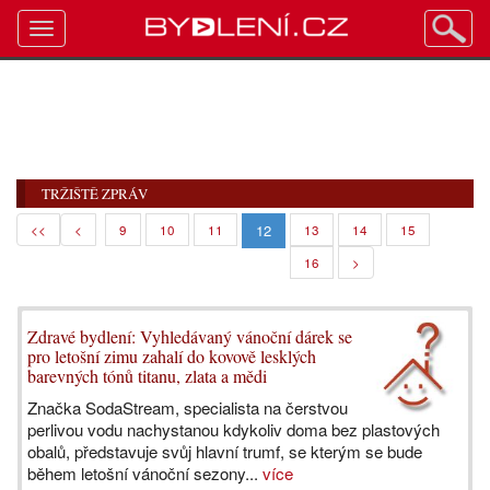
Toggle
navigation
TRŽIŠTĚ ZPRÁV
12
<<
<
9
10
11
13
14
15
16
>
Zdravé bydlení: Vyhledávaný vánoční dárek se
pro letošní zimu zahalí do kovově lesklých
barevných tónů titanu, zlata a mědi
Značka SodaStream, specialista na čerstvou
perlivou vodu nachystanou kdykoliv doma bez plastových
obalů, představuje svůj hlavní trumf, se kterým se bude
během letošní vánoční sezony...
více