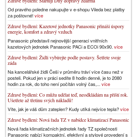
Zdravé bydlení: Startují Dny dopravy zdarma
Od pravého poledne nakupujte v e-shopu Vileda bez platby
za poštovné!
více
Zdravé bydlení: Kazetové jednotky Panasonic přináší úspory
energie, komfort a zdravý vzduch
Panasonic představil nejnovější generaci vnitřních
kazetových jednotek Panasonic PACi a ECOi 90x90.
více
Zdravé bydlení: Židli vybírejte podle postavy. Šetřete svoje
záda
Na kancelářské židli Češi v průměru tráví více času než v
posteli. Pokud jen v práci sedíte 8 hodin denně, je to 2080
hodin za rok, do toho není počítán volný čas,...
více
Zdravé bydlení: Co můžu udělat teď, neodkládám na příští rok.
Ušetřete až třetinu svých nákladů!
Víte, jak je váš dům zateplen? Kudy utíká nejvíce tepla?
více
Zdravé bydlení: Nová řada TZ v nabídce klimatizací Panasonic
Nová řada klimatizačních jednotek řady TZ společnosti
Panasonic nabízí kompaktní, efektivní a stylové provedení s