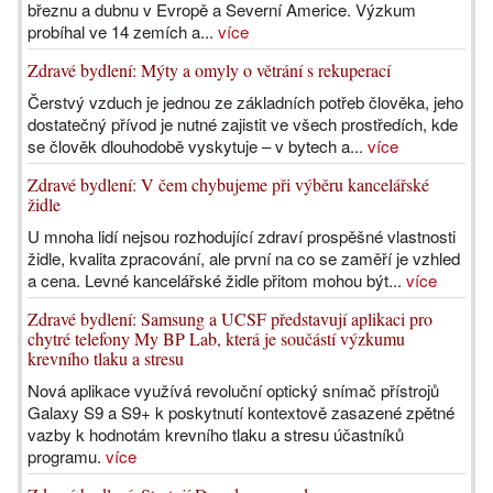
březnu a dubnu v Evropě a Severní Americe. Výzkum
probíhal ve 14 zemích a...
více
Zdravé bydlení: Mýty a omyly o větrání s rekuperací
Čerstvý vzduch je jednou ze základních potřeb člověka, jeho
dostatečný přívod je nutné zajistit ve všech prostředích, kde
se člověk dlouhodobě vyskytuje – v bytech a...
více
Zdravé bydlení: V čem chybujeme při výběru kancelářské
židle
U mnoha lidí nejsou rozhodující zdraví prospěšné vlastnosti
židle, kvalita zpracování, ale první na co se zaměří je vzhled
a cena. Levné kancelářské židle přitom mohou být...
více
Zdravé bydlení: Samsung a UCSF představují aplikaci pro
chytré telefony My BP Lab, která je součástí výzkumu
krevního tlaku a stresu
Nová aplikace využívá revoluční optický snímač přístrojů
Galaxy S9 a S9+ k poskytnutí kontextově zasazené zpětné
vazby k hodnotám krevního tlaku a stresu účastníků
programu.
více