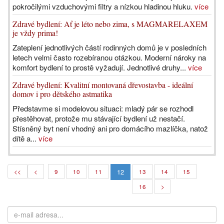
pokročilými vzduchovými filtry a nízkou hladinou hluku.
více
Zdravé bydlení: Ať je léto nebo zima, s MAGMARELAXEM
je vždy prima!
Zateplení jednotlivých částí rodinných domů je v posledních
letech velmi často rozebíranou otázkou. Moderní nároky na
komfort bydlení to prostě vyžadují. Jednotlivé druhy...
více
Zdravé bydlení: Kvalitní montovaná dřevostavba - ideální
domov i pro dětského astmatika
Představme si modelovou situaci: mladý pár se rozhodl
přestěhovat, protože mu stávající bydlení už nestačí.
Stísněný byt není vhodný ani pro domácího mazlíčka, natož
dítě a...
více
12
<<
<
9
10
11
13
14
15
16
>