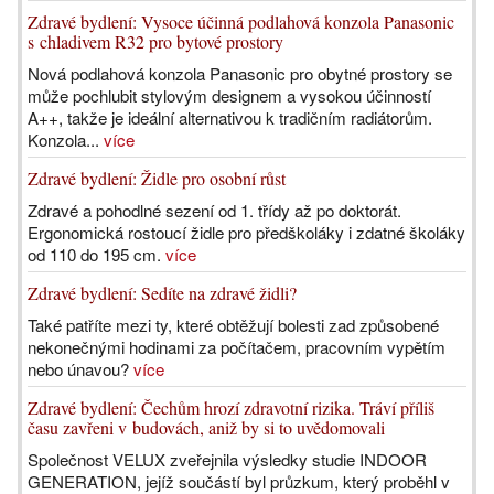
Zdravé bydlení: Vysoce účinná podlahová konzola Panasonic
s chladivem R32 pro bytové prostory
Nová podlahová konzola Panasonic pro obytné prostory se
může pochlubit stylovým designem a vysokou účinností
A++, takže je ideální alternativou k tradičním radiátorům.
Konzola...
více
Zdravé bydlení: Židle pro osobní růst
Zdravé a pohodlné sezení od 1. třídy až po doktorát.
Ergonomická rostoucí židle pro předškoláky i zdatné školáky
od 110 do 195 cm.
více
Zdravé bydlení: Sedíte na zdravé židli?
Také patříte mezi ty, které obtěžují bolesti zad způsobené
nekonečnými hodinami za počítačem, pracovním vypětím
nebo únavou?
více
Zdravé bydlení: Čechům hrozí zdravotní rizika. Tráví příliš
času zavřeni v budovách, aniž by si to uvědomovali
Společnost VELUX zveřejnila výsledky studie INDOOR
GENERATION, jejíž součástí byl průzkum, který proběhl v