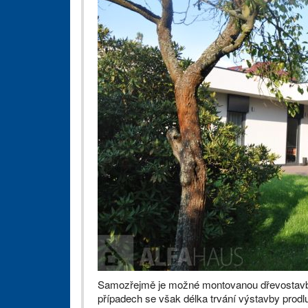
Samozřejmě je možné montovanou dřevostavbu p
případech se však délka trvání výstavby prodl