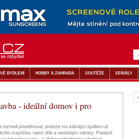
VÉ BYDLENÍ
HOBBY A ZAHRADA
SOUTĚŽE
SERIÁLY
avba - ideální domov i pro
 rozhodl přestěhovat, protože mu stávající bydlení už
cího mazlíčka, natož dítě a narůstající nároky. Postavit
 koupit zubní pastu. Je třeba rozhodnout a obstarat