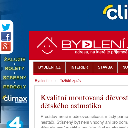
BYDLENI.CZ
INTERIÉR
STAVBA
NO
Bydlení.cz
Tržiště zpráv
Kvalitní montovaná dřevost
dětského astmatika
Představme si modelovou situaci: mladý pár se
nestačí. Stísněný byt není vhodný ani pro domá
dům ale není rychlá akce jako jít si do obchodu