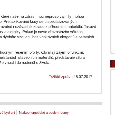
ly, které našemu zdraví moc neprospívají. Ty mohou
sob. Prefabrikované kusy se u specializovaných
dravotně nezávadné izolace z přírodních materiálů. Takové
ky a alergiky. Pokud je navíc dřevostavba větrána
ma dýcháte vzduch i bez venkovních alergenů a ostatních
hodným řešením pro ty, kdo mají zájem o funkční,
ejstarších stavebních materiálů, představuje sílu a
že vnést i do rodinného života.
Tržiště zpráv
|
18.07.2017
vé bydlení
Nízkoenergetické a pasivní domy