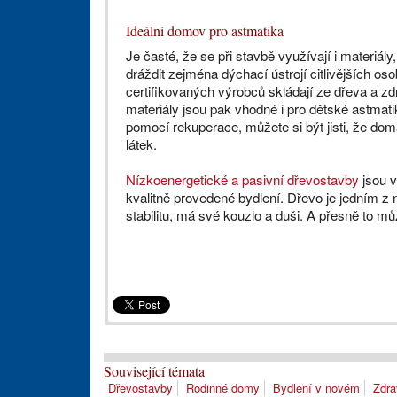
Ideální domov pro astmatika
Je časté, že se při stavbě využívají i materiá
dráždit zejména dýchací ústrojí citlivějších o
certifikovaných výrobců skládají ze dřeva a z
materiály jsou pak vhodné i pro dětské astmati
pomocí rekuperace, můžete si být jisti, že do
látek.
Nízkoenergetické a pasivní dřevostavby
jsou v
kvalitně provedené bydlení. Dřevo je jedním z n
stabilitu, má své kouzlo a duši. A přesně to mů
Související témata
Dřevostavby
Rodinné domy
Bydlení v novém
Zdra