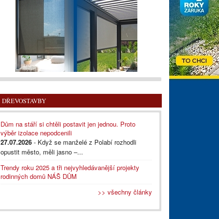
DŘEVOSTAVBY
Dům na stáří si chtěli postavit jen jednou. Proto
výběr izolace nepodcenili
27.07.2026
- Když se manželé z Polabí rozhodli
opustit město, měli jasno –...
Trendy roku 2025 a tři nejvyhledávanější projekty
rodinných domů NÁŠ DŮM
>> všechny články