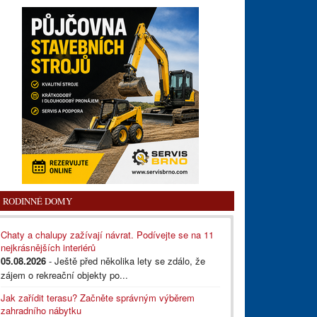
RODINNÉ DOMY
Chaty a chalupy zažívají návrat. Podívejte se na 11
nejkrásnějších interiérů
05.08.2026
- Ještě před několika lety se zdálo, že
zájem o rekreační objekty po...
Jak zařídit terasu? Začněte správným výběrem
zahradního nábytku