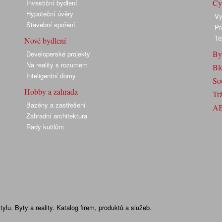
Cyk
Investiční bydlení
Hypoteční úvěry
Vy
Stavební spoření
Pr
Te
Nové bydlení
By
Developerské projekty
Na reality s rozumem
Bl
Inteligentní domy
So
Hobby a zahrada
Trž
Bazény a zastřešení
A
Zahradní architektura
Rady kutilům
lu. Byty a reality. Katalog firem, produktů a služeb.