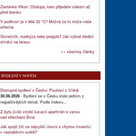
Zastávka Vlkov: Chalupa, kam přijedete vlakem až
před branku
V podkroví je v létě 32 °C? Možná za to může vaše
střecha
Slunečník, markýza nebo pergola? Jak vybrat ideální
stínění na terasu
>> všechny články
BYDLENÍ V NOVÉM
Dostupné bydlení v Česku: Poučení z Vídně
30.06.2026
- Bydlení se v Česku stalo jedním z
nejpalčivějších témat. Podle Indexu...
Z bytu 2+kk vznikl luxusní apartmán s vanou
nad střechami Brna
Jak spojit žití na nejvyšší úrovni s chytrou investicí
v nestabilním světě?