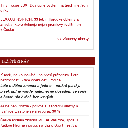
Tiny House LUX: Dostupné bydlení na třech metrech
šířky
LEXXUS NORTON: 33 let, miliardové objemy a
značka, která definuje nejen prémiový realitní trh
v Česku
>> všechny články
TRŽIŠTĚ ZPRÁV
K moři, na koupaliště i na první prázdniny. Letní
nezbytnosti, které ocení děti i rodiče
Léto s dětmi znamená jediné – mokré plavky,
písek úplně všude, nekonečné dovádění ve vodě
a batoh plný věcí, bez kterých...
Ještě není pozdě - pořiďte si zahradní dlažby a
tvárnice Liastone se slevou až 30 %
Česká rodinná značka MORA Vás zve, spolu s
Katkou Neumannovou, na Lipno Sport Festival!