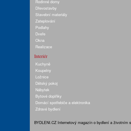
Rodinné domy
Dřevostavby
Stavební materiály
Zateplování
Podlahy
Dveře
Okna
Realizace
Interiér
Kuchyně
Koupelny
Ložnice
Dětský pokoj
Nábytek
Bytové doplňky
Domácí spotřebiče a elektronika
Zdravé bydlení
BYDLENI.CZ
Internetový magazín o bydlení a životním sty