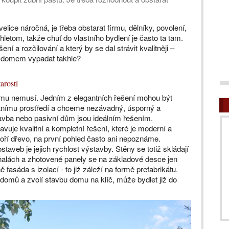
ice náročná, je třeba obstarat firmu, dělníky, povolení,
letom, takže chuť do vlastního bydlení je často ta tam.
ní a rozčilování a který by se dal strávit kvalitněji –
m domem vypadat takhle?
arostí
mu nemusí. Jedním z elegantních řešení mohou být
otnímu prostředí a chceme nezávadný, úsporný a
vba nebo pasivní dům jsou ideálním řešením.
uje kvalitní a kompletní řešení, které je moderní a
voří dřevo, na první pohled často ani nepoznáme.
veb je jejich rychlost výstavby. Stěny se totiž skládají
 halách a zhotovené panely se na základové desce jen
fasáda s izolací - to již záleží na formě prefabrikátu.
domů a zvolí stavbu domu na klíč, může bydlet již do