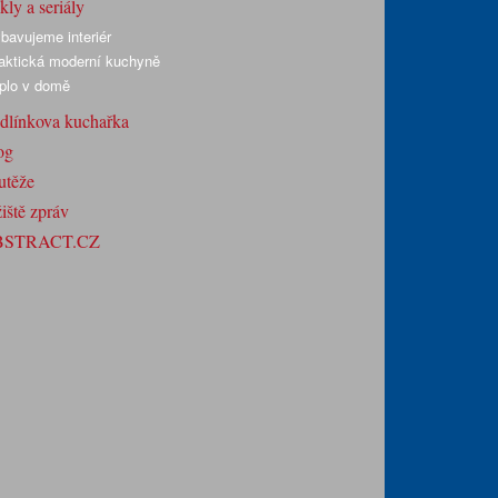
ly a seriály
bavujeme interiér
aktická moderní kuchyně
plo v domě
dlínkova kuchařka
og
utěže
iště zpráv
BSTRACT.CZ