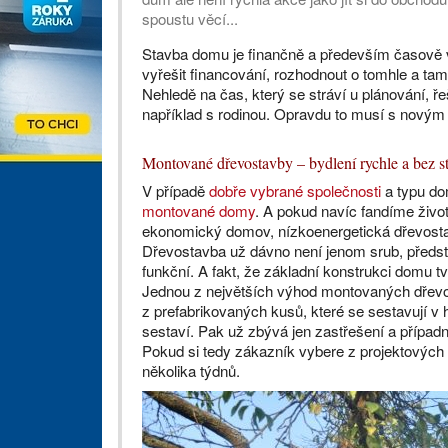
spoustu věcí...
Stavba domu je finančně a především časově vel
vyřešit financování, rozhodnout o tomhle a tamh
Nehledě na čas, který se stráví u plánování, řeše
například s rodinou. Opravdu to musí s nový
Montované dřevostavby – bydlení rychle a bez st
V případě
dobře vybrané společnosti
a typu do
montované domy
. A pokud navíc fandíme živ
ekonomický domov, nízkoenergetická dřevosta
Dřevostavba už dávno není jenom srub, představ
funkční. A fakt, že základní konstrukci domu t
Jednou z největších výhod montovaných dřevosta
z prefabrikovaných kusů, které se sestavují v
sestaví. Pak už zbývá jen zastřešení a případně 
Pokud si tedy zákazník vybere z projektových 
několika týdnů.