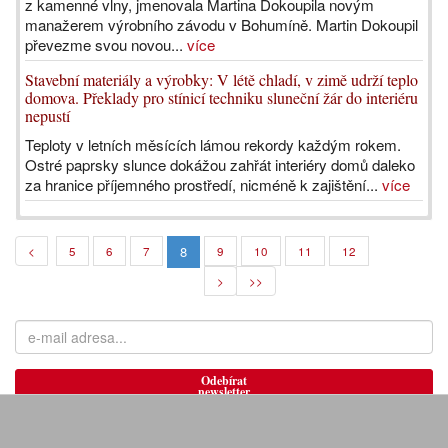
z kamenné vlny, jmenovala Martina Dokoupila novým
manažerem výrobního závodu v Bohumíně. Martin Dokoupil
převezme svou novou...
více
Stavební materiály a výrobky: V létě chladí, v zimě udrží teplo
domova. Překlady pro stínicí techniku sluneční žár do interiéru
nepustí
Teploty v letních měsících lámou rekordy každým rokem.
Ostré paprsky slunce dokážou zahřát interiéry domů daleko
za hranice příjemného prostředí, nicméně k zajištění...
více
8
<
5
6
7
9
10
11
12
>
>>
Odebírat
newsletter