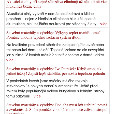
Akustické cihly při stejné síle zdiva eliminují až několikrát více
hluku než běžné cihly
Akustické cihly vytváří v domácnosti zdravé a klidné
prostředí – nejen z hlediska eliminace hluku či tepelné
akumulace, ale i zajištění soukromí pro všechny členy...
více
Stavební materiály a výrobky: Výkyvy teplot uvnitř domu?
Pomůže vhodný tepelně-izolační systém iRoof
Na kvalitním provedení střešního zateplení při stavbě nebo
rekonstrukci domu záleží. Tepelná izolace se ale nevyplácí
jen v zimě. V letních měsících totiž chceme v domě udržet...
více
Stavební materiály a výrobky: Ivo Petrášek: Když strop, tak
jedině těžký! Zajistí lepší stabilitu, pevnost a tepelnou pohodu
V posledních letech jsme svědky stálého rozvoje
stavebnictví a nových trendů v architektuře. Ještě před
rokem byly populárnější volbou bungalovy s lehkými stropy,
tomu odzvonil...
více
Stavební materiály a výrobky: Podlaha musí být stabilní, pevná
a zvukotěsná. S tím pomůže vhodná kombinace zdiva a stropní
konstrukce