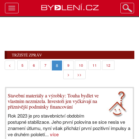
Toggle
navigation
TRŽIŠTĚ ZPRÁV
8
<
5
6
7
9
10
11
12
>
>>
Stavební materiály a výrobky: Touha bydlet ve
vlastním nezmizela. Investoři jen vyčkávají na
příznivější podmínky financování
Rok 2023 je pro stavebnictví obdobím
postupné stabilizace. Jeho první polovina se sice nesla ve
znamení útlumu, nyní však přichází první pozitivní impulsy a
ve druhém pololetí...
více