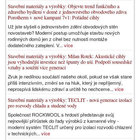
Stavební materiály a výrobky: Objevte trend funkčního a
zdravého bydlení v domě z jednovrstvého obvodového zdiva
Porotherm v nové kampani 7v1: Pořádné cihly
Už jste slyšeli o jednovrstvém zdění obvodových stěn
novostaveb? Moderní postup umožňuje stavbu nových
rodinných domů jen z cihel bez nutnosti montáže
dodatečného zateplení. V...
více
Stavební materiály a výrobky: Milan Rotek: Akustické cihly
jsou výhodnější investice než špunty do uší. Podpoří sousedské
vztahy a soužití více generací
Zvuk je nedílnou součástí našeho okolí, pokud se však stane
příliš intenzivním, změní se na hluk, který je nepříjemný,
neprospívá lidskému zdraví a určitě ho nechceme...
více
Stavební materiály a výrobky: TECLIT - nová generace izolací
pro rozvody chladu a studené vody
Společnost ROCKWOOL s hrdostí představuje svůj
nejnovější přírůstek do řady výrobků z kamenné vlny -
moderní systém TECLIT určený pro izolaci rozvodů chlazení
v technických...
více