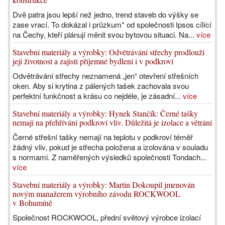
Dvě patra jsou lepší než jedno, trend staveb do výšky se
zase vrací. To dokázal i průzkum* od společnosti Ipsos cílící
na Čechy, kteří plánují měnit svou bytovou situaci. Na...
více
Stavební materiály a výrobky: Odvětrávání střechy prodlouží
její životnost a zajistí příjemné bydlení i v podkroví
Odvětrávání střechy neznamená „jen“ otevření střešních
oken. Aby si krytina z pálených tašek zachovala svou
perfektní funkčnost a krásu co nejdéle, je zásadní...
více
Stavební materiály a výrobky: Hynek Stančík: Černé tašky
nemají na přehřívání podkroví vliv. Důležitá je izolace a větrání
Černé střešní tašky nemají na teplotu v podkroví téměř
žádný vliv, pokud je střecha položena a izolována v souladu
s normami. Z naměřených výsledků společnosti Tondach...
více
Stavební materiály a výrobky: Martin Dokoupil jmenován
novým manažerem výrobního závodu ROCKWOOL
v Bohumíně
Společnost ROCKWOOL, přední světový výrobce izolací