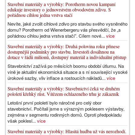
Stavební materiály a výrobky: Porotherm novou kampaní
edukuje investory o jednovrstvém obvodovém zdivu. S
pořádnou cihlou jedna vrstva stačí
Nevíte, jaké zvolit cihlové zdivo pro stavbu svého vysněného
domu? Porotherm od Wienerbergeru vás přesvědčí, že „s
pořádnou cihlou jedna vrstva stačí”. Cílem nové...
více
Stavební materiály a výrobky: Druhá polovina roku přinese
dostupnější podmínky pro stavbu. Investoři dosáhnou na
dotace v řádů milionů, dostupný materiál a individuální přístup
Stavebnictví zažívá po měsících boomu období útlumu. Na
vině je aktuální ekonomická situace a s ní související vysoké
úrokové sazby, vliv inflace a rostoucích nákladů...
více
Stavební materiály a výrobky: Stavebnictví čeká ve druhém
pololetí křehký růst. Vítězem ochlazeného trhu je zákazník
Letošní první pololetí bylo náročné pro celý obor
stavebnictví. Počítali jsme s výrazným poklesem výstavby,
zejména v segmentu rodinných domů. Oproti předpokladu
však poklesl...
více
Stavební materiály a výrobky: Hlasitá hudba už vás nerozhodí.