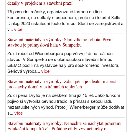
detaily v projekční a stavební praxi”
Tři poslední ročníky, organizované formou on-line
konference, se setkaly s úspěchem, proto se i letošní Xella
Dialog 2023 uskuteční touto formou. Stačí se zaregistrovat a
v...
více
Stavební materiály a výrobky: Start zdicího robota. První
stavbou je průmyslová hala v Šumperku
Zdicí robot od Wienerbergeru poprvé vyjíždí na reálnou
stavbu. V Šumperku se s olomouckou stavební firmou
GEMO podílí na výstavbě haly pro soukromého investora.
Sériová výroba...
více
Stavební materiály a výrobky: Zdicí pěna je ideální materiál
pro stavby domů v extrémních teplotách
Zdicí pěna Dryfix je na českém trhu již 15 let. Jako funkční
pojivo si vytvořila pevnou tradici a přináší s sebou řadu
nezastupitelných výhod. Proto ji Wienerberger může dodávat
s...
více
Stavební materiály a výrobky: Nenechte se nachytat pověrami.
Edukační kampaň 7v1: Pořádné cihly vyvrací mýty o