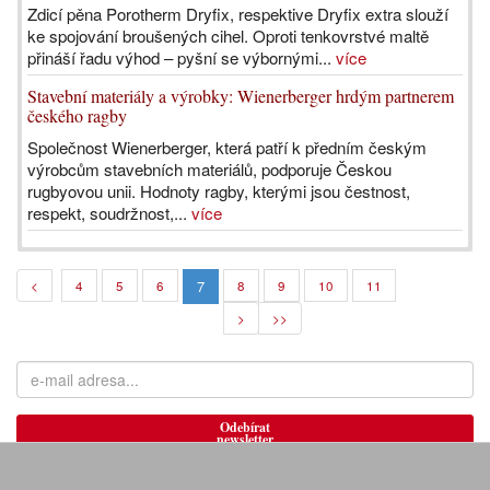
Zdicí pěna Porotherm Dryfix, respektive Dryfix extra slouží
ke spojování broušených cihel. Oproti tenkovrstvé maltě
přináší řadu výhod – pyšní se výbornými...
více
Stavební materiály a výrobky: Wienerberger hrdým partnerem
českého ragby
Společnost Wienerberger, která patří k předním českým
výrobcům stavebních materiálů, podporuje Českou
rugbyovou unii. Hodnoty ragby, kterými jsou čestnost,
respekt, soudržnost,...
více
7
<
4
5
6
8
9
10
11
>
>>
Odebírat
newsletter