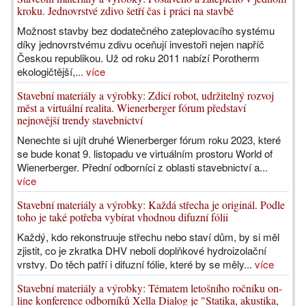
kroku. Jednovrstvé zdivo šetří čas i práci na stavbě
Možnost stavby bez dodatečného zateplovacího systému
díky jednovrstvému zdivu oceňují investoři nejen napříč
Českou republikou. Už od roku 2011 nabízí Porotherm
ekologičtější,...
více
Stavební materiály a výrobky: Zdicí robot, udržitelný rozvoj
měst a virtuální realita. Wienerberger fórum představí
nejnovější trendy stavebnictví
Nenechte si ujít druhé Wienerberger fórum roku 2023, které
se bude konat 9. listopadu ve virtuálním prostoru World of
Wienerberger. Přední odborníci z oblasti stavebnictví a...
více
Stavební materiály a výrobky: Každá střecha je originál. Podle
toho je také potřeba vybírat vhodnou difuzní fólii
Každý, kdo rekonstruuje střechu nebo staví dům, by si měl
zjistit, co je zkratka DHV neboli doplňkové hydroizolační
vrstvy. Do těch patří i difuzní fólie, které by se měly...
více
Stavební materiály a výrobky: Tématem letošního ročníku on-
line konference odborníků Xella Dialog je "Statika, akustika,