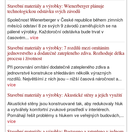
Stavební materiály a výrobky: Wienerberger plánuje
technologickou odstávku svých závodů
Společnost Wienerberger v České republice během zimních
měsíců odstaví 8 ze svých 9 závodů zaměřujících se na
pálené výrobky. Každoroční odstávka bude trvat v
časovém...
více
Stavební materiály a výrobky: 7 rozdílů mezi omítáním
jednovrstvého a dodatečně zatepleného zdiva. Rozhoduje délka
procesu i životnost
Při porovnání omítání dodatečně zatepleného zdiva a
jednovrstvé konstrukce shledávám několik výrazných
rozdílů. Největšími z nich jsou – nižší časová náročnost a...
více
Stavební materiály a výrobky: Akustické stěny a jejich využití
Akustické stěny jsou konstruované tak, aby redukovaly hluk
a vytvářely komfortní zvukové prostředí v interiérech.
Pomáhají řešit problémy s hlukem ve veřejných budovách,...
více
Stavební materiály a výrobky: Postaveno a zatepleno v jednom