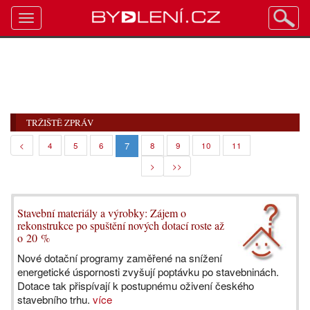
Toggle
navigation
TRŽIŠTĚ ZPRÁV
7
<
4
5
6
8
9
10
11
>
>>
Stavební materiály a výrobky: Zájem o
rekonstrukce po spuštění nových dotací roste až
o 20 %
Nové dotační programy zaměřené na snížení
energetické úspornosti zvyšují poptávku po stavebninách.
Dotace tak přispívají k postupnému oživení českého
stavebního trhu.
více