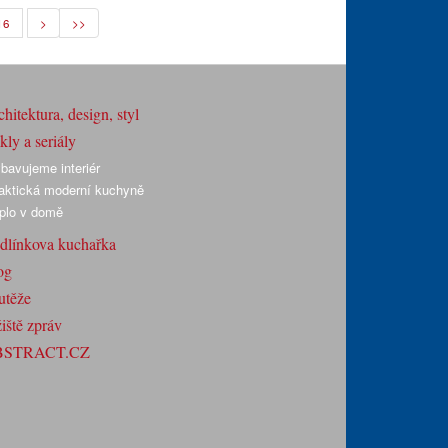
16
>
>>
hitektura, design, styl
ly a seriály
bavujeme interiér
aktická moderní kuchyně
plo v domě
dlínkova kuchařka
og
utěže
iště zpráv
BSTRACT.CZ