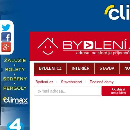
BYDLENI.CZ
INTERIÉR
STAVBA
NO
Bydlení.cz
Stavebnictví
Rodinné domy
Odebírat
newsletter