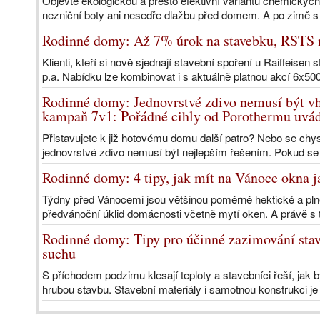
Objevte ekologickou a přesto efektivní variantu chemickýc
nezniční boty ani nesedře dlažbu před domem. A po zimě s n
Rodinné domy: Až 7% úrok na stavebku, RSTS n
Klienti, kteří si nově sjednají stavební spoření u Raiffeisen
p.a. Nabídku lze kombinovat i s aktuálně platnou akcí 6x500
Rodinné domy: Jednovrstvé zdivo nemusí být v
kampaň 7v1: Pořádné cihly od Porothermu uvádí
Přistavujete k již hotovému domu další patro? Nebo se chy
jednovrstvé zdivo nemusí být nejlepším řešením. Pokud se 
Rodinné domy: 4 tipy, jak mít na Vánoce okna j
Týdny před Vánocemi jsou většinou poměrně hektické a pln
předvánoční úklid domácnosti včetně mytí oken. A právě s t
Rodinné domy: Tipy pro účinné zazimování stavb
suchu
S příchodem podzimu klesají teploty a stavebníci řeší, jak
hrubou stavbu. Stavební materiály i samotnou konstrukci je 