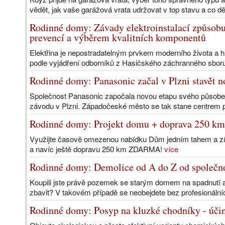
vědět, jak vaše garážová vrata udržovat v top stavu a co děl
Rodinné domy: Závady elektroinstalací způsobuj
prevencí a výběrem kvalitních komponentů
Elektřina je nepostradatelným prvkem moderního života a hr
podle vyjádření odborníků z Hasičského záchranného sbo
Rodinné domy: Panasonic začal v Plzni stavět n
Společnost Panasonic započala novou etapu svého působení
závodu v Plzni. Západočeské město se tak stane centrem p
Rodinné domy: Projekt domu + doprava 250 k
Využijte časově omezenou nabídku Dům jedním tahem a získ
a navíc ještě dopravu 250 km ZDARMA!
více
Rodinné domy: Demolice od A do Z od společnos
Koupili jste právě pozemek se starým domem na spadnutí a p
zbavit? V takovém případě se neobejdete bez profesionální
Rodinné domy: Posyp na kluzké chodníky - účinně