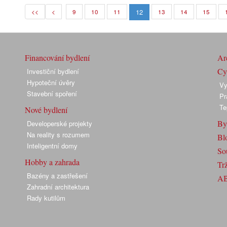
12
<<
<
9
10
11
13
14
15
Financování bydlení
Arc
Cyk
Investiční bydlení
Hypoteční úvěry
Vy
Stavební spoření
Pr
Te
Nové bydlení
By
Developerské projekty
Na reality s rozumem
Bl
Inteligentní domy
So
Hobby a zahrada
Trž
Bazény a zastřešení
A
Zahradní architektura
Rady kutilům