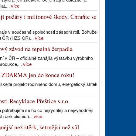
at,...
více
í požáry i milionové škody. Chraňte se
aje v současné společnosti zásadní roli. Bohužel
ru ČR (HZS ČR)...
více
ový závod na tepelná čerpadla
 v ČR – oficiálně zahájila výstavbu výrobního
rodukce,...
více
m ZDARMA jen do konce roku!
ejte projekt rodinného domu, energetický štítek
ti Recyklace Přeštice s.r.o.
otřebujete se ho co nejrychleji a nejvýhodněji
ch demoličních...
více
jší než štěrk, šetrnější než sůl