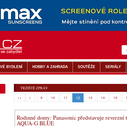
VÉ BYDLENÍ
HOBBY A ZAHRADA
SOUTĚŽE
SERIÁLY
TRŽIŠTĚ ZPRÁV
12
<<
<
9
10
11
13
14
15
Rodinné domy: Panasonic představuje reverzní
AQUA-G BLUE