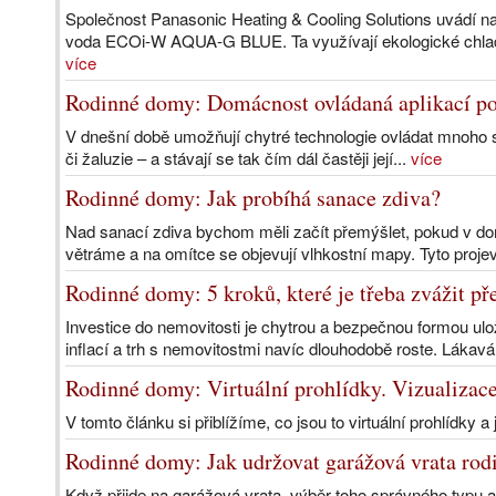
Společnost Panasonic Heating & Cooling Solutions uvádí na
voda ECOi-W AQUA-G BLUE. Ta využívají ekologické chla
více
Rodinné domy: Domácnost ovládaná aplikací po
V dnešní době umožňují chytré technologie ovládat mnoho s
či žaluzie – a stávají se tak čím dál častěji její...
více
Rodinné domy: Jak probíhá sanace zdiva?
Nad sanací zdiva bychom měli začít přemýšlet, pokud v dom
větráme a na omítce se objevují vlhkostní mapy. Tyto proje
Rodinné domy: 5 kroků, které je třeba zvážit p
Investice do nemovitosti je chytrou a bezpečnou formou ulo
inflací a trh s nemovitostmi navíc dlouhodobě roste. Lákavá
Rodinné domy: Virtuální prohlídky. Vizualizace
V tomto článku si přiblížíme, co jsou to virtuální prohlídky a
Rodinné domy: Jak udržovat garážová vrata ro
Když přijde na garážová vrata, výběr toho správného typu a s