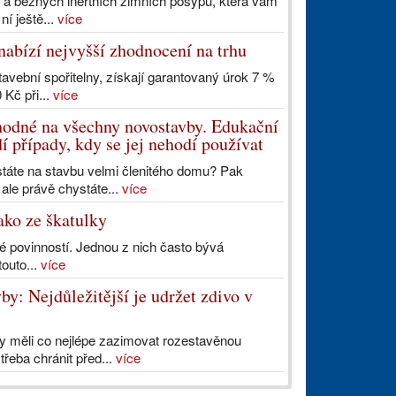
h a běžných inertních zimních posypů, která vám
í ještě...
více
abízí nejvyšší zhodnocení na trhu
 stavební spořitelny, získají garantovaný úrok 7 %
 Kč při...
více
hodné na všechny novostavby. Edukační
 případy, kdy se jej nehodí používat
státe na stavbu velmi členitého domu? Pak
ale právě chystáte...
více
ako ze škatulky
é povinností. Jednou z nich často bývá
outo...
více
y: Nejdůležitější je udržet zdivo v
 by měli co nejlépe zazimovat rozestavěnou
třeba chránit před...
více