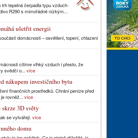
 trh tepelná čerpadla typu vzduch-
divo R290 s mimořádně nízkým...
máhá ušetřit energii
oučástí domácnosti – osvětlení, topení, chlazení
ácnosti cítíme vlhký vzduch i přesto, že
vy svědčí o...
více
řed nákupem investičního bytu
žení finančních prostředků. Chrání peníze před
 je rovněž...
více
 skrze 3D světy
 jak se vytvářejí.
více
dinného domu
tylu je jen začátek. Co je stejně důležité, je