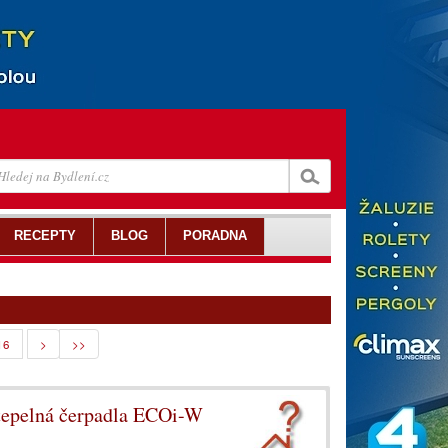
RECEPTY
BLOG
PORADNA
16
>
>>
 tepelná čerpadla ECOi-W