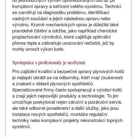
komplexní opravy a seřízení celého systému. Technici
se zaměřují na diagnostiku problému, identifikaci
vadných součástí a jejich následnou opravu nebo
výměnu. Kromě mechanických oprav je důležité také
pravidelné čištění a údržba, jako například chemické
proplachování výměníků, které zajišťuje optimální
přenos tepla a zabraňuje usazování nečistot, jež by
mohly omezit výkon kotle.
Spolupráce s profesionály je nezbytná
Pro zajištění kvalitní a bezpečné opravy plynových kotlů
je nejlepší obrátit se na odborníky, kteří mají zkušenosti
a znalosti v oblasti plynových spotřebičů.
Specializované firmy často spolupracují s výrobci kotlů
a znají jejich nejnovější produkty a technologie. To jim
umožňuje poskytovat nejen záruční a pozáruční servis,
ale také odborné poradenství a další služby, jako jsou
instalace nových spotřebičů, montáže regulační
techniky nebo komplexní projekty rekonstrukcí topných
systémů.