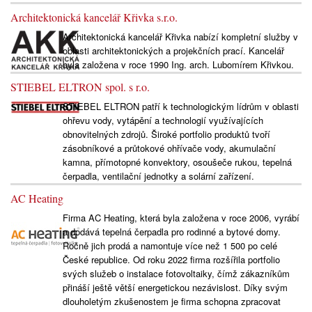
Architektonická kancelář Křivka s.r.o.
Architektonická kancelář Křivka nabízí kompletní služby v
oblasti architektonických a projekčních prací. Kancelář
byla založena v roce 1990 Ing. arch. Lubomírem Křivkou.
STIEBEL ELTRON spol. s r.o.
STIEBEL ELTRON patří k technologickým lídrům v oblasti
ohřevu vody, vytápění a technologií využívajících
obnovitelných zdrojů. Široké portfolio produktů tvoří
zásobníkové a průtokové ohřívače vody, akumulační
kamna, přímotopné konvektory, osoušeče rukou, tepelná
čerpadla, ventilační jednotky a solární zařízení.
AC Heating
Firma AC Heating, která byla založena v roce 2006, vyrábí
a dodává tepelná čerpadla pro rodinné a bytové domy.
Ročně jich prodá a namontuje více než 1 500 po celé
České republice. Od roku 2022 firma rozšířila portfolio
svých služeb o instalace fotovoltaiky, čímž zákazníkům
přináší ještě větší energetickou nezávislost. Díky svým
dlouholetým zkušenostem je firma schopna zpracovat