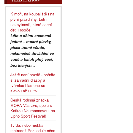
K moři, na koupaliště i na
první prázdniny. Letní
nezbytnosti, které ocení
děti i rodiče
Léto s dětmi znamená
jediné – mokré plavky,
písek úplně všude,
nekonečné dovádění ve
vodě a batoh plný věcí,
bez kterých...
Ještě není pozdě - pořiďte
si zahradní dlažby a
tvárnice Liastone se
slevou až 30 %
Česká rodinná značka
MORA Vás zve, spolu s
Katkou Neumannovou, na
Lipno Sport Festival!
Tvrdá, nebo měkká
matrace? Rozhoduje něco