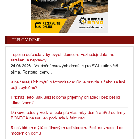
TEPLO V DOMĚ
Tepelná čerpadla v bytových domech: Rozhodují data, ne
strašení a nepravdy
24.06.2026
- Vytápění bytových domů je pro SVJ stále větší
téma. Rostoucí ceny...
8 nejčastějších mýtů o fotovoltaice: Co je pravda a čeho se lidé
bojí zbytečně?
Přichází léto: Jak udržet doma příjemný chládek i bez běžící
klimatizace?
Dálkové odečty vody a tepla pro vlastníky domů a SVJ od firmy
BONEGA nejsou jen podklady k fakturaci
5 největších mýtů o litinových radiátorech. Proč se vracejí i do
moderních domů