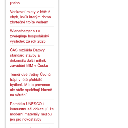
jiného
Venkovní rolety v létě: 5
chyb, kvůli kterým doma
zbytečně trpíte vedrem
Wienerberger s.r.o.
zveřejňuje hospodářský
výsledek za rok 2025
ČAS rozšířila Datový
standard stavby a
dokončila další milník
zavádění BIM v Česku
Téměř dvě třetiny Čechů
trápí v létě přehřáté
bydlení. Místo prevence
ale stále spoléhají hlavně
na větrání
Památka UNESCO i
komunitní sál dokazují, že
moderní materiály nejsou
jen pro novostavby