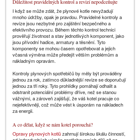
Důležitost pravidelných kontrol a revizí nepodceňujte
I když se může zdát, že plynové kotle nevyžadují
mnoho údržby, opak je pravdou. Pravidelné kontroly a
revize jsou nezbytné pro zajištění bezpečného a
efektivního provozu. Během těchto kontrol technici
prověřují životnost a stav jednotlivých komponent, jako
jsou přívodní hadice, armatury a těsnění. Tyto
komponenty se mohou časem opotřebovat a jejich
včasná výměna může předejít větším problémům a
nákladným opravám.
Kontroly plynových spotřebičů by měly být prováděny
jednou za rok, zatímco důkladnější revize se doporučují
jednou za tři roky. Tyto prohlídky pomáhají odhalit a
odstranit potenciální problémy dříve, než se stanou
vážnými, a zároveň zajišťují, že váš kotel pracuje co
nejefektivněji, což může vést k úsporám na nákladech
za energii.
A co dělat, když se nám kotel porouchá?
Opravy plynových kotlů
zahrnují širokou škálu činností,
od jednoduchých výměn opotřebovaných dílů až po