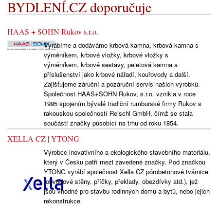
BYDLENÍ.CZ doporučuje
HAAS + SOHN Rukov s.r.o.
Vyrábíme a dodáváme krbová kamna, krbová kamna s
výměníkem, krbové vložky, krbové vložky s
výměníkem, krbové sestavy, peletová kamna a
příslušenství jako krbové nářadí, kouřovody a další.
Zajišťujeme záruční a pozáruční servis našich výrobků.
Společnost HAAS+SOHN Rukov, s.r.o. vznikla v roce
1995 spojením bývalé tradiční rumburské firmy Rukov s
rakouskou společností Reischl GmbH, čímž se stala
součástí značky působící na trhu od roku 1854.
XELLA CZ | YTONG
Výrobce inovativního a ekologického stavebního materiálu,
který v Česku patří mezi zavedené značky. Pod značkou
YTONG vyrábí společnost Xella CZ pórobetonové tvárnice
(obvodové stěny, příčky, překlady, obezdívky atd.), jež
jsou vhodné pro stavbu rodinných domů a bytů, nebo jejich
rekonstrukce.