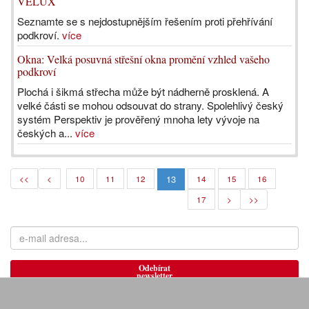
VELUX
Seznamte se s nejdostupnějším řešením proti přehřívání
podkroví.
více
Okna: Velká posuvná střešní okna promění vzhled vašeho
podkroví
Plochá i šikmá střecha může být nádherně prosklená. A
velké části se mohou odsouvat do strany. Spolehlivý český
systém Perspektiv je prověřený mnoha lety vývoje na
českých a...
více
13
<<
<
10
11
12
14
15
16
17
>
>>
Odebírat
newsletter