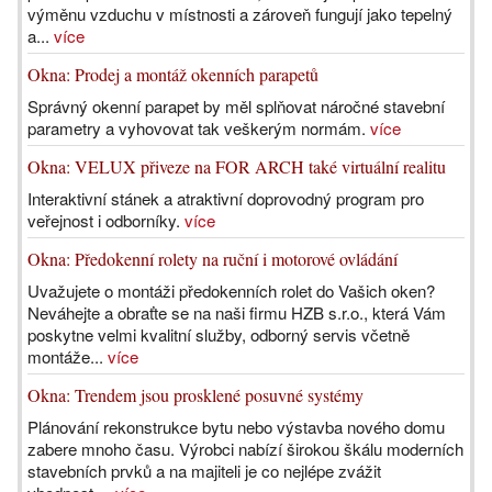
výměnu vzduchu v místnosti a zároveň fungují jako tepelný
a...
více
Okna: Prodej a montáž okenních parapetů
Správný okenní parapet by měl splňovat náročné stavební
parametry a vyhovovat tak veškerým normám.
více
Okna: VELUX přiveze na FOR ARCH také virtuální realitu
Interaktivní stánek a atraktivní doprovodný program pro
veřejnost i odborníky.
více
Okna: Předokenní rolety na ruční i motorové ovládání
Uvažujete o montáži předokenních rolet do Vašich oken?
Neváhejte a obraťte se na naši firmu HZB s.r.o., která Vám
poskytne velmi kvalitní služby, odborný servis včetně
montáže...
více
Okna: Trendem jsou prosklené posuvné systémy
Plánování rekonstrukce bytu nebo výstavba nového domu
zabere mnoho času. Výrobci nabízí širokou škálu moderních
stavebních prvků a na majiteli je co nejlépe zvážit