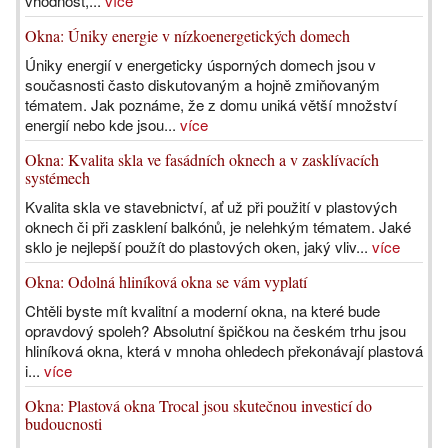
vhodnost,...
více
Okna: Úniky energie v nízkoenergetických domech
Úniky energií v energeticky úsporných domech jsou v
současnosti často diskutovaným a hojně zmiňovaným
tématem. Jak poznáme, že z domu uniká větší množství
energií nebo kde jsou...
více
Okna: Kvalita skla ve fasádních oknech a v zasklívacích
systémech
Kvalita skla ve stavebnictví, ať už při použití v plastových
oknech či při zasklení balkónů, je nelehkým tématem. Jaké
sklo je nejlepší použít do plastových oken, jaký vliv...
více
Okna: Odolná hliníková okna se vám vyplatí
Chtěli byste mít kvalitní a moderní okna, na které bude
opravdový spoleh? Absolutní špičkou na českém trhu jsou
hliníková okna, která v mnoha ohledech překonávají plastová
i...
více
Okna: Plastová okna Trocal jsou skutečnou investicí do
budoucnosti