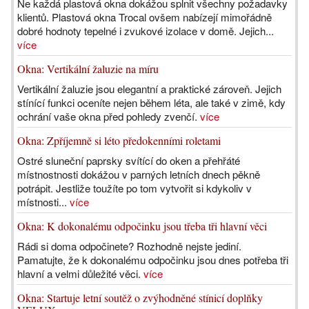
Ne každá plastová okna dokážou splnit všechny požadavky
klientů. Plastová okna Trocal ovšem nabízejí mimořádně
dobré hodnoty tepelné i zvukové izolace v domě. Jejich...
více
Okna: Vertikální žaluzie na míru
Vertikální žaluzie jsou elegantní a praktické zároveň. Jejich
stínící funkci oceníte nejen během léta, ale také v zimě, kdy
ochrání vaše okna před pohledy zvenčí.
více
Okna: Zpříjemně si léto předokenními roletami
Ostré sluneční paprsky svítící do oken a přehřáté
místnostnosti dokážou v parných letních dnech pěkně
potrápit. Jestliže toužíte po tom vytvořit si kdykoliv v
místnosti...
více
Okna: K dokonalému odpočinku jsou třeba tři hlavní věci
Rádi si doma odpočinete? Rozhodně nejste jediní.
Pamatujte, že k dokonalému odpočinku jsou dnes potřeba tři
hlavní a velmi důležité věci.
více
Okna: Startuje letní soutěž o zvýhodněné stínicí doplňky