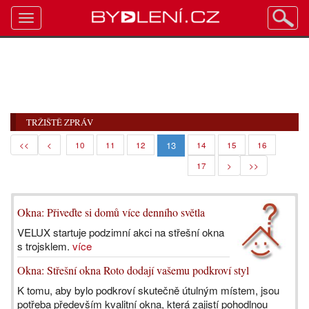
Toggle
navigation
TRŽIŠTĚ ZPRÁV
13
<<
<
10
11
12
14
15
16
17
>
>>
Okna: Přiveďte si domů více denního světla
VELUX startuje podzimní akci na střešní okna
s trojsklem.
více
Okna: Střešní okna Roto dodají vašemu podkroví styl
K tomu, aby bylo podkroví skutečně útulným místem, jsou
potřeba především kvalitní okna, která zajistí pohodlnou