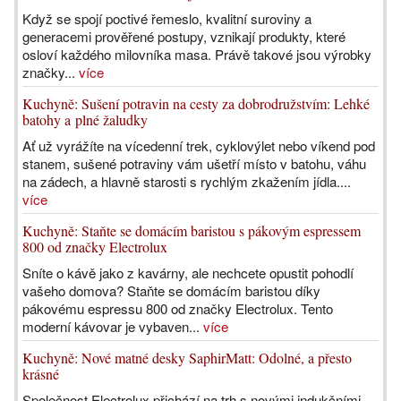
Když se spojí poctivé řemeslo, kvalitní suroviny a
generacemi prověřené postupy, vznikají produkty, které
osloví každého milovníka masa. Právě takové jsou výrobky
značky...
více
Kuchyně: Sušení potravin na cesty za dobrodružstvím: Lehké
batohy a plné žaludky
Ať už vyrážíte na vícedenní trek, cyklovýlet nebo víkend pod
stanem, sušené potraviny vám ušetří místo v batohu, váhu
na zádech, a hlavně starosti s rychlým zkažením jídla....
více
Kuchyně: Staňte se domácím baristou s pákovým espressem
800 od značky Electrolux
Sníte o kávě jako z kavárny, ale nechcete opustit pohodlí
vašeho domova? Staňte se domácím baristou díky
pákovému espressu 800 od značky Electrolux. Tento
moderní kávovar je vybaven...
více
Kuchyně: Nové matné desky SaphirMatt: Odolné, a přesto
krásné
Společnost Electrolux přichází na trh s novými indukčními