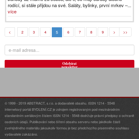
rodící, si stále přijdou na své. Saláty, bylinky, první mrkev –...
více
5
<
2
3
4
6
7
8
9
>
>>
Odebírat
newsletter
© 1999 - 2019 ABSTRACT, s.r.o. a dodavatelé obsahu. ISSN 1214 - 5548
Internetový portál BYDLENÍ.CZ je zdrojem registrovaným pod mezinárodním
standardním seriálovým číslem ISSN 1214 - 5548 dodržuje právní předpisy o ochraně
osobních údajů. Publikování nebo šíření obsahu serveru nebo jakékoliv části
zveřejněného materiálu jakoukoliv formou je bez předchozího písemného souhlasu
vydavatele zakázáno.