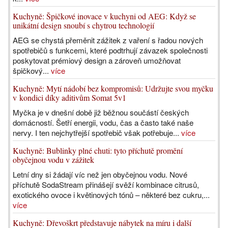
Kuchyně: Špičkové inovace v kuchyni od AEG: Když se
unikátní design snoubí s chytrou technologií
AEG se chystá přeměnit zážitek z vaření s řadou nových
spotřebičů s funkcemi, které podtrhují závazek společnosti
poskytovat prémiový design a zároveň umožňovat
špičkový...
více
Kuchyně: Mytí nádobí bez kompromisů: Udržujte svou myčku
v kondici díky aditivům Somat 5v1
Myčka je v dnešní době již běžnou součástí českých
domácností. Šetří energii, vodu, čas a často také naše
nervy. I ten nejchytřejší spotřebič však potřebuje...
více
Kuchyně: Bublinky plné chuti: tyto příchutě promění
obyčejnou vodu v zážitek
Letní dny si žádají víc než jen obyčejnou vodu. Nové
příchutě SodaStream přinášejí svěží kombinace citrusů,
exotického ovoce i květinových tónů – některé bez cukru,...
více
Kuchyně: Dřevoškrt představuje nábytek na míru i další