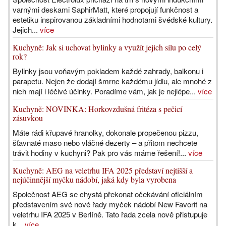
varnými deskami SaphirMatt, které propojují funkčnost a
estetiku inspirovanou základními hodnotami švédské kultury.
Jejich...
více
Kuchyně: Jak si uchovat bylinky a využít jejich sílu po celý
rok?
Bylinky jsou voňavým pokladem každé zahrady, balkonu i
parapetu. Nejen že dodají šmrnc každému jídlu, ale mnohé z
nich mají i léčivé účinky. Poradíme vám, jak je nejlépe...
více
Kuchyně: NOVINKA: Horkovzdušná fritéza s pečicí
zásuvkou
Máte rádi křupavé hranolky, dokonale propečenou pizzu,
šťavnaté maso nebo vláčné dezerty – a přitom nechcete
trávit hodiny v kuchyni? Pak pro vás máme řešení!...
více
Kuchyně: AEG na veletrhu IFA 2025 představí nejtišší a
nejúčinnější myčku nádobí, jaká kdy byla vyrobena
Společnost AEG se chystá překonat očekávání oficiálním
představením své nové řady myček nádobí New Favorit na
veletrhu IFA 2025 v Berlíně. Tato řada zcela nově přistupuje
k...
více