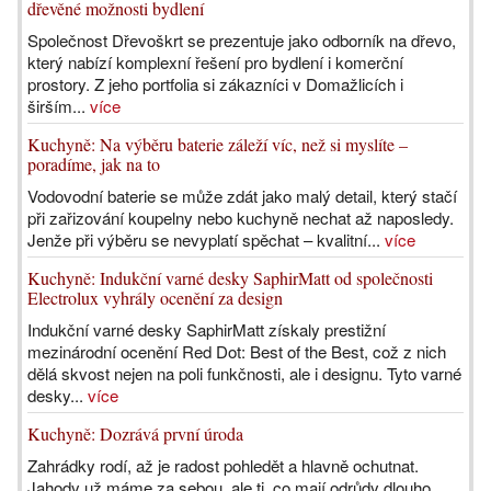
dřevěné možnosti bydlení
Společnost Dřevoškrt se prezentuje jako odborník na dřevo,
který nabízí komplexní řešení pro bydlení i komerční
prostory. Z jeho portfolia si zákazníci v Domažlicích i
širším...
více
Kuchyně: Na výběru baterie záleží víc, než si myslíte –
poradíme, jak na to
Vodovodní baterie se může zdát jako malý detail, který stačí
při zařizování koupelny nebo kuchyně nechat až naposledy.
Jenže při výběru se nevyplatí spěchat – kvalitní...
více
Kuchyně: Indukční varné desky SaphirMatt od společnosti
Electrolux vyhrály ocenění za design
Indukční varné desky SaphirMatt získaly prestižní
mezinárodní ocenění Red Dot: Best of the Best, což z nich
dělá skvost nejen na poli funkčnosti, ale i designu. Tyto varné
desky...
více
Kuchyně: Dozrává první úroda
Zahrádky rodí, až je radost pohledět a hlavně ochutnat.
Jahody už máme za sebou, ale ti, co mají odrůdy dlouho