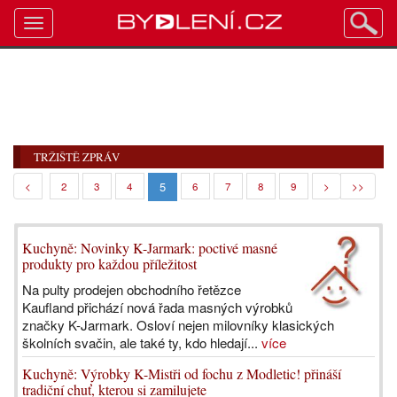
Toggle
navigation
TRŽIŠTĚ ZPRÁV
5
<
2
3
4
6
7
8
9
>
>>
Kuchyně: Novinky K-Jarmark: poctivé masné
produkty pro každou příležitost
Na pulty prodejen obchodního řetězce
Kaufland přichází nová řada masných výrobků
značky K-Jarmark. Osloví nejen milovníky klasických
školních svačin, ale také ty, kdo hledají...
více
Kuchyně: Výrobky K-Mistři od fochu z Modletic! přináší
tradiční chuť, kterou si zamilujete