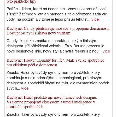
tyto praktické tipy
Patříte k lidem, které na nedostatek vody upozorní až pocit
žízně? Zatímco v letních parnech si tělo přirozeně žádá víc
vody, na podzim a v zimě je lepší přísun tekutin...
více
Kuchyně: Candy představuje inovace v propojené domácnosti.
Dostupnost nyní získává nový význam
Candy, ikonická značka s charakteristickým italským
designem, při příležitosti veletrhu IFA v Berlíně prezentuje
nové designové linie, nový styl a chytrá řešení s plnou...
více
Kuchyně: Hoover „Quality for life". Malé i velké spotřebiče
pro efektivní péči o domácnost
Značka Haier byla vždy synonymem pro zážitek, který
kombinuje s nejmodernějšími technologiemi, prémiovým
designem a spotřebiči šitými na míru dle rozmanitých potřeb
svých...
více
Kuchyně: Haier představuje nové hranice tech designu.
Vzájemně propojený ekosystém a umělá inteligence v
domácích spotřebičích
Značka Haier byla vždy synonymem pro zážitek, který