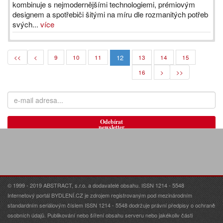
kombinuje s nejmodernějšími technologiemi, prémiovým
designem a spotřebiči šitými na míru dle rozmanitých potřeb
svých...
více
12
<<
<
9
10
11
13
14
15
16
>
>>
Odebírat
newsletter
© 1999 - 2019 ABSTRACT, s.r.o. a dodavatelé obsahu. ISSN 1214 - 5548
Internetový portál BYDLENÍ.CZ je zdrojem registrovaným pod mezinárodním
standardním seriálovým číslem ISSN 1214 - 5548 dodržuje právní předpisy o ochraně
osobních údajů. Publikování nebo šíření obsahu serveru nebo jakékoliv části