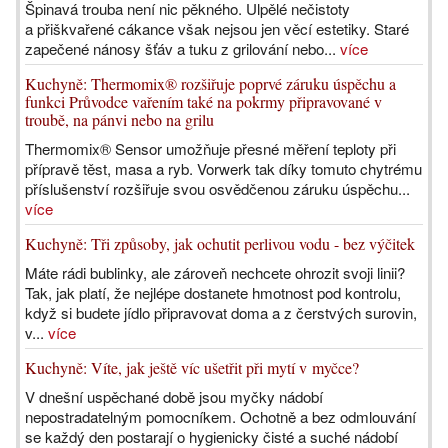
Špinavá trouba není nic pěkného. Ulpělé nečistoty
a přiškvařené cákance však nejsou jen věcí estetiky. Staré
zapečené nánosy šťáv a tuku z grilování nebo...
více
Kuchyně: Thermomix® rozšiřuje poprvé záruku úspěchu a
funkci Průvodce vařením také na pokrmy připravované v
troubě, na pánvi nebo na grilu
Thermomix® Sensor umožňuje přesné měření teploty při
přípravě těst, masa a ryb. Vorwerk tak díky tomuto chytrému
příslušenství rozšiřuje svou osvědčenou záruku úspěchu...
více
Kuchyně: Tři způsoby, jak ochutit perlivou vodu - bez výčitek
Máte rádi bublinky, ale zároveň nechcete ohrozit svoji linii?
Tak, jak platí, že nejlépe dostanete hmotnost pod kontrolu,
když si budete jídlo připravovat doma a z čerstvých surovin,
v...
více
Kuchyně: Víte, jak ještě víc ušetřit při mytí v myčce?
V dnešní uspěchané době jsou myčky nádobí
nepostradatelným pomocníkem. Ochotně a bez odmlouvání
se každý den postarají o hygienicky čisté a suché nádobí