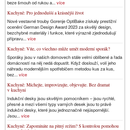
beze šmouh od rukou a...
více
Kuchyně: Pro jednodušší a krásnější život
Nové vestavné trouby Gorenje OptiBake získaly prestižní
ocenění German Design Award 2023 za skvělý design,
bezchybné materiály i funkce, které výrazně zjednodušují
přípravu...
více
Kuchyně: Víte, co všechno může umět moderní sporák?
Sporáky jsou v našich domovech stále velmi oblíbené a řada
domácností na něj nedá dopustit. Když doslouží, volí jeho
náhradu modernějším spotřebičem metodou kus za kus,
bez...
více
Kuchyně: Míchejte, improvizujte, objevujte. Bez dramat
v kuchyni
Indukční desky jsou skvělým pomocníkem – jsou rychlé,
přesné a mezi všemi typy varných desek jsou to právě
indukční desky, které jsou jednoznačně nejúspornější.
Jsou...
více
Kuchyně: Zapomínáte na pitný režim? S kontrolou pomohou