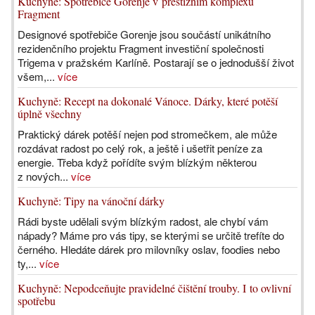
Kuchyně: Spotřebiče Gorenje v prestižním komplexu
Fragment
Designové spotřebiče Gorenje jsou součástí unikátního
rezidenčního projektu Fragment investiční společnosti
Trigema v pražském Karlíně. Postarají se o jednodušší život
všem,...
více
Kuchyně: Recept na dokonalé Vánoce. Dárky, které potěší
úplně všechny
Praktický dárek potěší nejen pod stromečkem, ale může
rozdávat radost po celý rok, a ještě i ušetřit peníze za
energie. Třeba když pořídíte svým blízkým některou
z nových...
více
Kuchyně: Tipy na vánoční dárky
Rádi byste udělali svým blízkým radost, ale chybí vám
nápady? Máme pro vás tipy, se kterými se určitě trefíte do
černého. Hledáte dárek pro milovníky oslav, foodies nebo
ty,...
více
Kuchyně: Nepodceňujte pravidelné čištění trouby. I to ovlivní
spotřebu