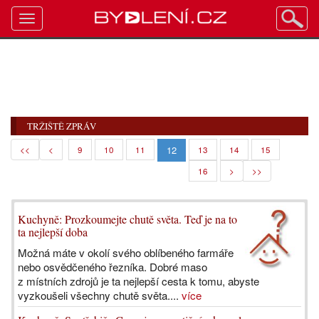
Toggle
navigation
TRŽIŠTĚ ZPRÁV
12
<<
<
9
10
11
13
14
15
16
>
>>
Kuchyně: Prozkoumejte chutě světa. Teď je na to
ta nejlepší doba
Možná máte v okolí svého oblíbeného farmáře
nebo osvědčeného řezníka. Dobré maso
z místních zdrojů je ta nejlepší cesta k tomu, abyste
vyzkoušeli všechny chutě světa....
více