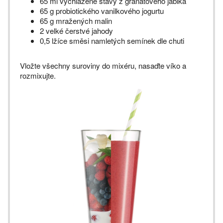
65 ml vychlazené šťávy z granátového jablka
65 g probiotického vanilkového jogurtu
65 g mražených malin
2 velké čerstvé jahody
0,5 lžíce směsi namletých semínek dle chuti
Vložte všechny suroviny do mixéru, nasaďte víko a
rozmixujte.