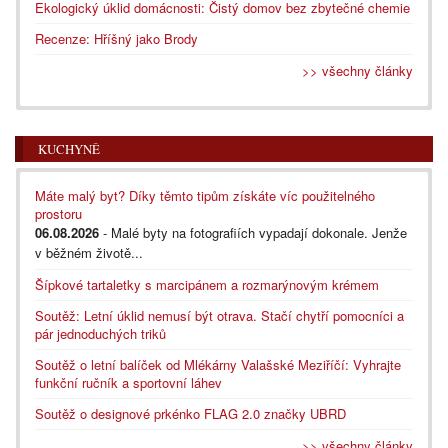
Ekologický úklid domácnosti: Čistý domov bez zbytečné chemie
Recenze: Hříšný jako Brody
>> všechny články
KUCHYNĚ
Máte malý byt? Díky těmto tipům získáte víc použitelného
prostoru
06.08.2026
- Malé byty na fotografiích vypadají dokonale. Jenže
v běžném životě...
Šípkové tartaletky s marcipánem a rozmarýnovým krémem
Soutěž: Letní úklid nemusí být otrava. Stačí chytří pomocníci a
pár jednoduchých triků
Soutěž o letní balíček od Mlékárny Valašské Meziříčí: Vyhrajte
funkční ručník a sportovní láhev
Soutěž o designové prkénko FLAG 2.0 značky UBRD
>> všechny články