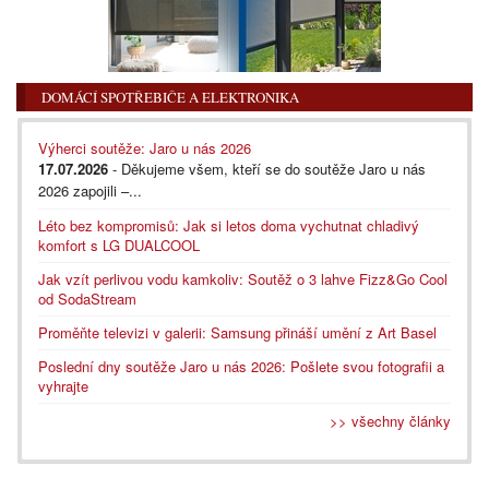
DOMÁCÍ SPOTŘEBIČE A ELEKTRONIKA
Výherci soutěže: Jaro u nás 2026
17.07.2026
- Děkujeme všem, kteří se do soutěže Jaro u nás
2026 zapojili –...
Léto bez kompromisů: Jak si letos doma vychutnat chladivý
komfort s LG DUALCOOL
Jak vzít perlivou vodu kamkoliv: Soutěž o 3 lahve Fizz&Go Cool
od SodaStream
Proměňte televizi v galerii: Samsung přináší umění z Art Basel
Poslední dny soutěže Jaro u nás 2026: Pošlete svou fotografii a
vyhrajte
>> všechny články