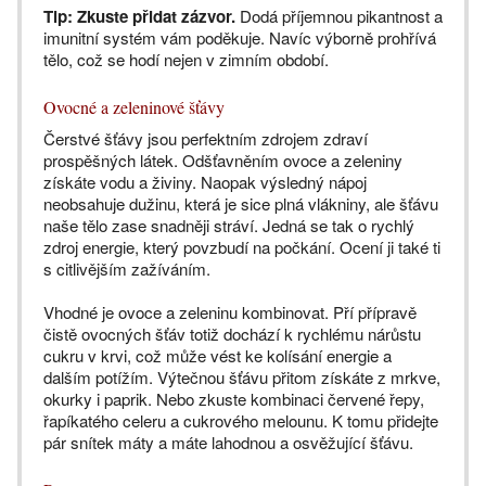
Tip: Zkuste přidat zázvor.
Dodá příjemnou pikantnost a
imunitní systém vám poděkuje. Navíc výborně prohřívá
tělo, což se hodí nejen v zimním období.
Ovocné a zeleninové šťávy
Čerstvé šťávy jsou perfektním zdrojem zdraví
prospěšných látek. Odšťavněním ovoce a zeleniny
získáte vodu a živiny. Naopak výsledný nápoj
neobsahuje dužinu, která je sice plná vlákniny, ale šťávu
naše tělo zase snadněji stráví. Jedná se tak o rychlý
zdroj energie, který povzbudí na počkání. Ocení ji také ti
s citlivějším zažíváním.
Vhodné je ovoce a zeleninu kombinovat. Pří přípravě
čistě ovocných šťáv totiž dochází k rychlému nárůstu
cukru v krvi, což může vést ke kolísání energie a
dalším potížím. Výtečnou šťávu přitom získáte z mrkve,
okurky i paprik. Nebo zkuste kombinaci červené řepy,
řapíkatého celeru a cukrového melounu. K tomu přidejte
pár snítek máty a máte lahodnou a osvěžující šťávu.