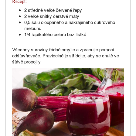
Recept:
2 středně velké červené řepy
2 velké snítky čerstvé máty
0,5 šálu oloupaného a nakrájeného cukrového
melounu
1/4 řapíkatého celeru bez lístků
Všechny suroviny řádně omyjte a zpracujte pomocí
odšťavňovače. Pravidelně je střídejte, aby se chutě ve
šťávě propojily.