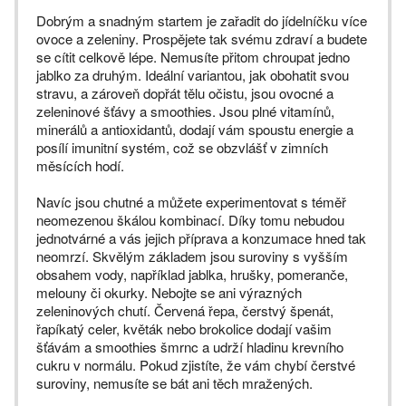
Dobrým a snadným startem je zařadit do jídelníčku více
ovoce a zeleniny. Prospějete tak svému zdraví a budete
se cítit celkově lépe. Nemusíte přitom chroupat jedno
jablko za druhým. Ideální variantou, jak obohatit svou
stravu, a zároveň dopřát tělu očistu, jsou ovocné a
zeleninové šťávy a smoothies. Jsou plné vitamínů,
minerálů a antioxidantů, dodají vám spoustu energie a
posílí imunitní systém, což se obzvlášť v zimních
měsících hodí.
Navíc jsou chutné a můžete experimentovat s téměř
neomezenou škálou kombinací. Díky tomu nebudou
jednotvárné a vás jejich příprava a konzumace hned tak
neomrzí. Skvělým základem jsou suroviny s vyšším
obsahem vody, například jablka, hrušky, pomeranče,
melouny či okurky. Nebojte se ani výrazných
zeleninových chutí. Červená řepa, čerstvý špenát,
řapíkatý celer, květák nebo brokolice dodají vašim
šťávám a smoothies šmrnc a udrží hladinu krevního
cukru v normálu. Pokud zjistíte, že vám chybí čerstvé
suroviny, nemusíte se bát ani těch mražených.