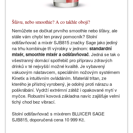
Šťávu, nebo smoothie? A co takhle obojí?
Nemůžete se dočkat prvního smoothie nebo šťávy, ale
stále vám chybí ten pravý pomocník? Stolní
odšťavňovač a mixér SJB815 značky Sage jako jediný
na trhu kombinuje tři výrobky v jednom:
standardní
mixér, smoothie mixér a odšťavňovač
. Jedná se tak o
všestranný domácí spotřebič pro přípravu zdravých
drinků v té nejvyšší možné kvalitě. Je vybavený
vakuovým nástavcem, speciálním nožovým systémem
Kinetix a intuitivním ovládáním. Materiál tritan, ze
kterého je přístroj vyrobený, je odolný proti nárazu a
poškrábání. Vydrží extrémní zátěž i opakované mytí v
myčce. Robustní kovová základna navíc zajišťuje velmi
tichý chod bez vibrací.
Stolní odšťavňovač s mixérem BLUICER SAGE
SJB815, doporučená cena 10 999 Kč.