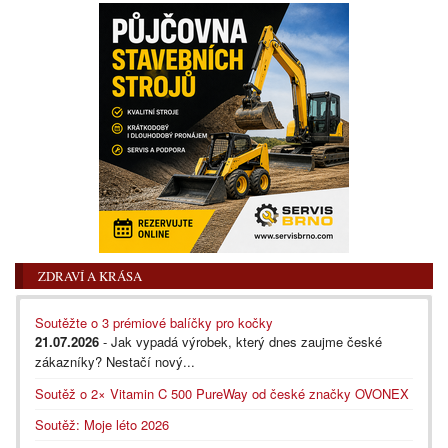
ZDRAVÍ A KRÁSA
Soutěžte o 3 prémiové balíčky pro kočky
21.07.2026
- Jak vypadá výrobek, který dnes zaujme české
zákazníky? Nestačí nový...
Soutěž o 2× Vitamin C 500 PureWay od české značky OVONEX
Soutěž: Moje léto 2026