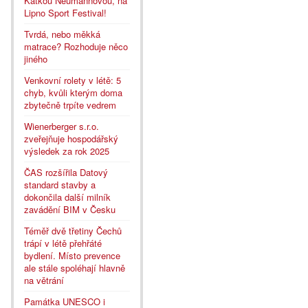
Katkou Neumannovou, na
Lipno Sport Festival!
Tvrdá, nebo měkká
matrace? Rozhoduje něco
jiného
Venkovní rolety v létě: 5
chyb, kvůli kterým doma
zbytečně trpíte vedrem
Wienerberger s.r.o.
zveřejňuje hospodářský
výsledek za rok 2025
ČAS rozšířila Datový
standard stavby a
dokončila další milník
zavádění BIM v Česku
Téměř dvě třetiny Čechů
trápí v létě přehřáté
bydlení. Místo prevence
ale stále spoléhají hlavně
na větrání
Památka UNESCO i