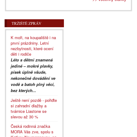
TRŽIŠTĚ ZPRÁV
K moři, na koupaliště i na
první prázdniny. Letní
nezbytnosti, které ocení
děti i rodiče
Léto s dětmi znamená
jediné – mokré plavky,
písek úplně všude,
nekonečné dovádění ve
vodě a batoh plný věcí,
bez kterých...
Ještě není pozdě - pořiďte
si zahradní dlažby a
tvárnice Liastone se
slevou až 30 %
Česká rodinná značka
MORA Vás zve, spolu s