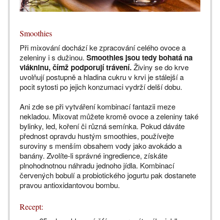
Smoothies
Při mixování dochází ke zpracování celého ovoce a
zeleniny i s dužinou.
Smoothies jsou tedy bohatá na
vlákninu, čímž podporují trávení.
Živiny se do krve
uvolňují postupně a hladina cukru v krvi je stálejší a
pocit sytosti po jejich konzumaci vydrží delší dobu.
Ani zde se při vytváření kombinací fantazii meze
nekladou. Mixovat můžete kromě ovoce a zeleniny také
bylinky, led, koření či různá semínka. Pokud dáváte
přednost opravdu hustým smoothies, používejte
suroviny s menším obsahem vody jako avokádo a
banány. Zvolíte-li správné ingredience, získáte
plnohodnotnou náhradu jednoho jídla. Kombinací
červených bobulí a probiotického jogurtu pak dostanete
pravou antioxidantovou bombu.
Recept: