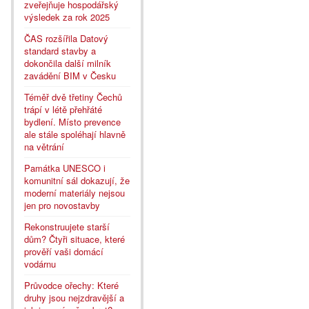
zveřejňuje hospodářský
výsledek za rok 2025
ČAS rozšířila Datový
standard stavby a
dokončila další milník
zavádění BIM v Česku
Téměř dvě třetiny Čechů
trápí v létě přehřáté
bydlení. Místo prevence
ale stále spoléhají hlavně
na větrání
Památka UNESCO i
komunitní sál dokazují, že
moderní materiály nejsou
jen pro novostavby
Rekonstruujete starší
dům? Čtyři situace, které
prověří vaši domácí
vodárnu
Průvodce ořechy: Které
druhy jsou nejzdravější a