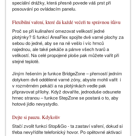
speciální drážky, která přesně povede váš prst při
posouvání po ovládacím panelu.
Flexibilní vaření, které dá každé večeři tu správnou šťávu
Proč se při kulinaření omezovat velikostí jedné
plotýnky? S funkcí AreaFlex spojíte dvě varné plochy za
sebou do jedné, aby se na ně vešlo i víc hrnců
najednou, ale také pekáče a pánve všech tvarů a
velikostí. Na celé propojené ploše pak můžete vařit při
stejné teplotě.
Jiným řešením je funkce BridgeZone – přemostí jedním
dotykem dvě oddělené varné zóny, abyste mohli vařit i
v rozměrném pekáči a na plotýnkách vedle pak
připravovat přílohy. Když dovaříte, jednoduše odsunete
hrnec stranou – funkce StepZone se postará o to, aby
hotové jídlo nevystydlo.
Dejte si pauzu. Kdykoliv
Stačí zvolit funkci Stop&Go - ta zastaví vaření, dokud si
třeba nevyřídíte telefonický hovor. Po opětovné aktivaci