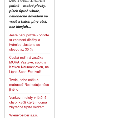
Léto s dětmi znamená
jediné – mokré plavky,
písek úplně všude,
nekonečné dovádění ve
vodě a batoh plný věcí,
bez kterých...
Ještě není pozdě - pořiďte
si zahradní dlažby a
tvárnice Liastone se
slevou až 30 %
Česká rodinná značka
MORA Vás zve, spolu s
Katkou Neumannovou, na
Lipno Sport Festival!
Tvrdá, nebo měkká
matrace? Rozhoduje něco
jiného
Venkovní rolety v létě: 5
chyb, kvůli kterým doma
zbytečně trpíte vedrem
Wienerberger s.r.o.