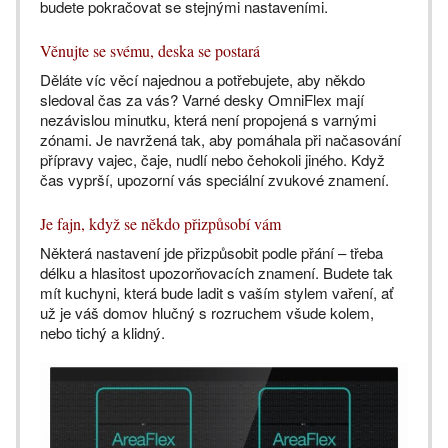
budete pokračovat se stejnými nastaveními.
Věnujte se svému, deska se postará
Děláte víc věcí najednou a potřebujete, aby někdo
sledoval čas za vás? Varné desky OmniFlex mají
nezávislou minutku, která není propojená s varnými
zónami. Je navržená tak, aby pomáhala při načasování
přípravy vajec, čaje, nudlí nebo čehokoli jiného. Když
čas vyprší, upozorní vás speciální zvukové znamení.
Je fajn, když se někdo přizpůsobí vám
Některá nastavení jde přizpůsobit podle přání – třeba
délku a hlasitost upozorňovacích znamení. Budete tak
mít kuchyni, která bude ladit s vaším stylem vaření, ať
už je váš domov hlučný s rozruchem všude kolem,
nebo tichý a klidný.