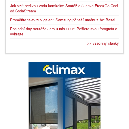
Jak vzít perlivou vodu kamkoliv: Soutěž o 3 lahve Fizz&Go Cool
od SodaStream
Proměňte televizi v galerii: Samsung přináší umění z Art Basel
Poslední dny soutěže Jaro u nás 2026: Pošlete svou fotografii a
vyhrajte
>> všechny články