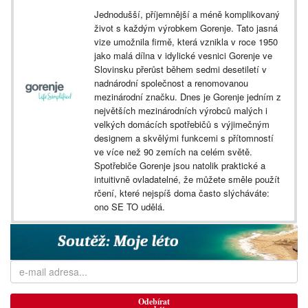
Jednodušší, příjemnější a méně komplikovaný
život s každým výrobkem Gorenje. Tato jasná
vize umožnila firmě, která vznikla v roce 1950
jako malá dílna v idylické vesnici Gorenje ve
Slovinsku přerůst během sedmi desetiletí v
nadnárodní společnost a renomovanou
mezinárodní značku. Dnes je Gorenje jedním z
největších mezinárodních výrobců malých i
velkých domácích spotřebičů s výjimečným
designem a skvělými funkcemi s přítomností
ve více než 90 zemích na celém světě.
Spotřebiče Gorenje jsou natolik praktické a
intuitivně ovladatelné, že můžete směle použít
rčení, které nejspíš doma často slýcháváte:
ono SE TO udělá.
Odebírat