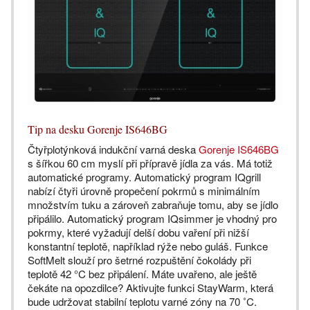
Tip na desku Gorenje IS646BG
Čtyřplotýnková indukční varná deska
Gorenje IS646BG
s šířkou 60 cm myslí při přípravě jídla za vás. Má totiž
automatické programy. Automatický program IQgrill
nabízí čtyři úrovně propečení pokrmů s minimálním
množstvím tuku a zároveň zabraňuje tomu, aby se jídlo
připálilo. Automatický program IQsimmer je vhodný pro
pokrmy, které vyžadují delší dobu vaření při nižší
konstantní teplotě, například rýže nebo guláš. Funkce
SoftMelt slouží pro šetrné rozpuštění čokolády při
teplotě 42 °C bez připálení. Máte uvařeno, ale ještě
čekáte na opozdilce? Aktivujte funkci StayWarm, která
bude udržovat stabilní teplotu varné zóny na 70 ˚C.