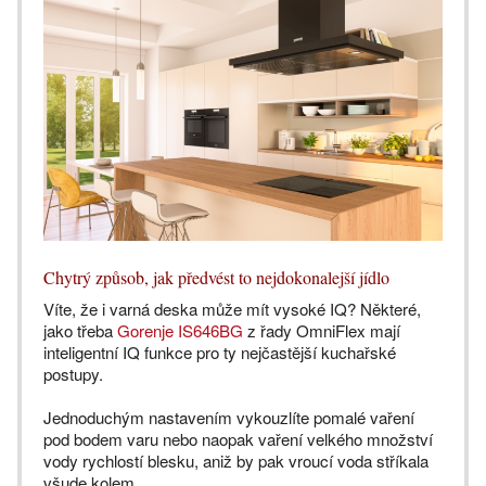
Chytrý způsob, jak předvést to nejdokonalejší jídlo
Víte, že i varná deska může mít vysoké IQ? Některé,
jako třeba
Gorenje IS646BG
z řady OmniFlex mají
inteligentní IQ funkce pro ty nejčastější kuchařské
postupy.
Jednoduchým nastavením vykouzlíte pomalé vaření
pod bodem varu nebo naopak vaření velkého množství
vody rychlostí blesku, aniž by pak vroucí voda stříkala
všude kolem.