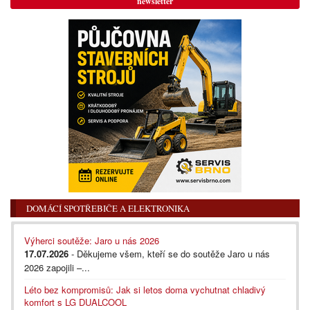
newsletter
DOMÁCÍ SPOTŘEBIČE A ELEKTRONIKA
Výherci soutěže: Jaro u nás 2026
17.07.2026
- Děkujeme všem, kteří se do soutěže Jaro u nás
2026 zapojili –...
Léto bez kompromisů: Jak si letos doma vychutnat chladivý
komfort s LG DUALCOOL