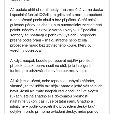
Až budete chtít ohromit hosty, má zmíněná varná deska
i speciální funkci IQGrill pro grilování s mírou propečení
masa přesně podle chuti a bez připálení. Stačí položit
grilovací pánev na desku, a ta automaticky zaznamená
polohu nádoby a aktivuje varnou plotýnku. Speciální
senzory se postarají o perfektní výsledek propečení
přesně podle přání – málo, středně nebo zcela
propečené maso bez zbytečného kouře, který by
všechny obtěžoval.
A když naopak budete potřebovat nejdřív pronést
přípitek, a pak teprve nosit na stůl, je tu inteligentní
funkce pro udržování hotového pokrmu v teple.
Ať už jste zkušení, nebo teprve v kuchyni začínáte,
vlastně „se to“ udělá tak nějak samo a ještě vás to bude
bavit. Jestli ale máte naopak rádi chod věcí ve svých
rukách, stejně snadno si s dokonalou přesností
nastavíte výkon, čas i vše ostatní sami. Snadno a
intuitivně – podle konkrétního provedení desky buď
dotykem prstu přímo na ovládání desky, nebo pomocí