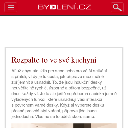
Toggle
navigation
Rozpalte to ve své kuchyni
Ať už chystáte jídlo pro sebe nebo pro větší setkání
s přáteli, vždy je tu cesta, jak přípravu maximálně
zpříjemnit a usnadnit. To, že jsou indukční desky
neuvěřitelně rychlé, úsporné a přitom bezpečné, už
dnes každý ví. Je tu ale ještě nepřeberná nabídka jemně
vyladěných funkcí, které usnadňují vaši interakci
s povrchem varné desky. Když si vyberete desku
přesně pro váš styl vaření, příprava jídel bude
jednoduchá. Vlastně se to udělá skoro samo.