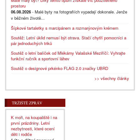
Máte malý byt? Díky těmto tipům získáte víc použitelného
prostoru
06.08.2026
- Malé byty na fotografiích vypadají dokonale. Jenže
v běžném životě...
Šípkové tartaletky s marcipánem a rozmarýnovým krémem
Soutěž: Letní úklid nemusí být otrava. Stačí chytří pomocníci a
pár jednoduchých triků
Soutěž o letní balíček od Mlékárny Valašské Meziříčí: Vyhrajte
funkční ručník a sportovní láhev
Soutěž o designové prkénko FLAG 2.0 značky UBRD
>> všechny články
TRŽIŠTĚ ZPRÁV
K moři, na koupaliště i na
první prázdniny. Letní
nezbytnosti, které ocení
děti i rodiče