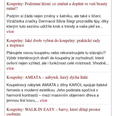
Koupelny: Podzimní líčení: co změnit a doplnit ve vaší beauty
rutině?
Podzim si žádá nejen změny v šatníku, ale také v líčení.
Vizážistka značky Dermacol Silvia Siegr prozradila tipy, díky
kterým tuto sezónu udržíte krok s trendy a vaše pleť se...
více
Koupelny: Jaké dveře vybrat do koupelny: praktické rady
a inspirace
Plánujete novou koupelnu nebo rekonstruujete tu stávající?
Výběr interiérových dveří do koupelny je rozhodnutí, které
ovlivní nejen vzhled, ale i funkčnost celé místnosti. Vhodně...
více
Koupelny: AMIATA – nábytek, který dýchá Itálií
Koupelnový nábytek AMIATA z dílny KAROL spojuje italské
řemeslo s moderní estetikou. Jeho podstata spočívá v
harmonii kontrastů – mezi masivním objemem dřeva a
jemnou linií kovu,...
více
Koupelny: WALK-IN EASY – barvy, které dělají prostor
osobním