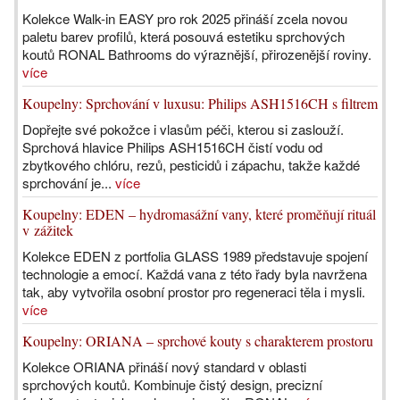
Kolekce Walk-in EASY pro rok 2025 přináší zcela novou
paletu barev profilů, která posouvá estetiku sprchových
koutů RONAL Bathrooms do výraznější, přirozenější roviny.
více
Koupelny: Sprchování v luxusu: Philips ASH1516CH s filtrem
Dopřejte své pokožce i vlasům péči, kterou si zaslouží.
Sprchová hlavice Philips ASH1516CH čistí vodu od
zbytkového chlóru, rezů, pesticidů i zápachu, takže každé
sprchování je...
více
Koupelny: EDEN – hydromasážní vany, které proměňují rituál
v zážitek
Kolekce EDEN z portfolia GLASS 1989 představuje spojení
technologie a emocí. Každá vana z této řady byla navržena
tak, aby vytvořila osobní prostor pro regeneraci těla i mysli.
více
Koupelny: ORIANA – sprchové kouty s charakterem prostoru
Kolekce ORIANA přináší nový standard v oblasti
sprchových koutů. Kombinuje čistý design, precizní