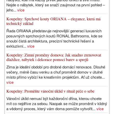
Nejde o nábytek, který se snaží zaujmout na první pohled –
jeho...
více
Koupelny: Sprchové kouty ORIANA – elegance, která má
technický základ
Řada ORIANA představuje nejnovější generaci luxusních
posuvných sprchových koutů RONAL Bathrooms, kde se
snoubí čistá architektura, precizní technické řešení a
exkluzivní...
více
Koupelny: Zimní proměny domova: Jak snadno zrenovovat
dlaždice, nábytek i dekorace pomocí barev a sprejů
Zima je ideální období pro drobné domácí renovace. Dlouhé
večery, méně času venku a chuť proměnit domov v útulné
místo přímo vybízí ke kreativním projektům. Ať už chcete...
více
Koupelny: Proměňte vánoční úklid v rituál péče o sebe
Vánoční úklid nemusí být každoroční dřina, kterou chcete
mít co nejdříve za sebou. Naopak se může proměnit v klidný
a vědomý proces, který vám doma pomůže vytvořit...
více