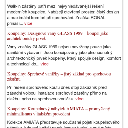
Walk-in zástěny patří mezi nejvyhledávanější řešení
moderních koupelen. Nabízejí otevřený prostor, čistý design
a maximální komfort při sprchování. Značka RONAL
přináší...
více
Koupelny: Designové vany GLASS 1989 – koupel jako
architektonický prvek
Vany značky GLASS 1989 nejsou navrženy pouze jako
sanitární vybavení. Jsou koncipovány jako plnohodnotný
architektonický prvek koupelny, který spojuje design, komfort
a technologii do...
více
Koupelny: Sprchové vaničky – jistý základ pro sprchovou
zástěnu
Při řešení sprchového koutu dnes stojí zákazník před
zásadní volbou: instalace sprchové zástěny přímo na
dlažbu, nebo na sprchovou vaničku.
více
Koupelny: Koupelnový nábytek AMIATA – promyšlený
minimalismus v italském provedení
Kolekce AMIATA představuje současné pojetí koupelnového
nábytku, kde má každý prvek jasnou funkci a své místo.