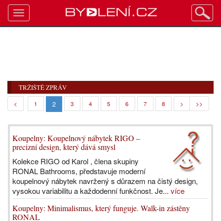
Toggle
navigation
TRŽIŠTĚ ZPRÁV
2
<
1
3
4
5
6
7
8
>
>>
Koupelny: Koupelnový nábytek RIGO –
precizní design, který dává smysl
Kolekce RIGO od Karol , člena skupiny
RONAL Bathrooms, představuje moderní
koupelnový nábytek navržený s důrazem na čistý design,
vysokou variabilitu a každodenní funkčnost. Je...
více
Koupelny: Minimalismus, který funguje. Walk-in zástěny
RONAL