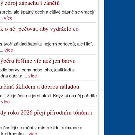
ý zdroj zápachu i zánětů
preje, ale špatný dech a citlivé dásně se vracejí
...
více
k o něj pečovat, aby vydrželo co
voří základ šatníku nejen sportovců, ale i lidí,
...
více
výběru řešíme víc než jen barvu
dle barvy, ceny nebo toho, jestli ladí s
edna otázka:...
více
ačíná úklidem a dobrou náladou
, že je čas na jarní úklid. Když si na něj pořídíte
.
více
dy roku 2026 přejí přírodním tónům i
 častěji se mění v místo klidu, relaxace a
 k přírodním...
více