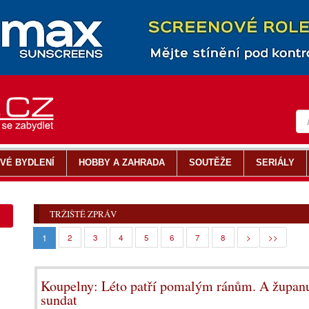
VÉ BYDLENÍ
HOBBY A ZAHRADA
SOUTĚŽE
SERIÁLY
TRŽIŠTĚ ZPRÁV
1
2
3
4
5
6
7
8
>
>>
Koupelny: Léto patří pomalým ránům. A županu,
sundat