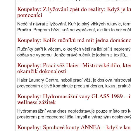
Koupelny: Z lyžování zpět do reality: Když je
pomocníci
Nedělní návrat z lyžování. Kufr je plný vlhkých rukavic, t
Pračka. Program běží, koš se vyprázdní, ale tím to nekončí
Koupelny: Kolik ručníků má mít jedna domácn
Ručníky patří k věcem, o kterých většina lidí příliš nepřemý
občas se vyperou. Jenže právě ručník je jedním z textilů,...
Koupelny: Prací věž Haier: Mistrovské dílo, kt
okamžik dokonalosti
Haier Laundry Centre, neboli prací věž, je doslova mistrov
provedením citlivě kombinuje precizní design, luxus, praktič
Koupelny: Hydromasážní vany GLASS 1989 – ita
wellness zážitek
Hydromasážní vana dnes nepředstavuje pouze místo pro ko
prostorem pro regeneraci těla i mysli a výrazným designo
Koupelny: Sprchové kouty ANNEA – když v kou