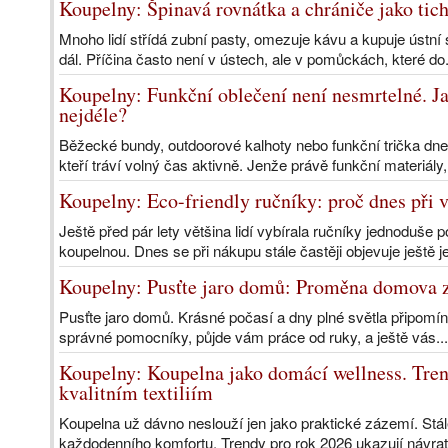
Koupelny: Špinavá rovnátka a chrániče jako tich
Mnoho lidí střídá zubní pasty, omezuje kávu a kupuje ústní s
dál. Příčina často není v ústech, ale v pomůckách, které do
Koupelny: Funkční oblečení není nesmrtelné. Ja
nejdéle?
Běžecké bundy, outdoorové kalhoty nebo funkční trička dnes t
kteří tráví volný čas aktivně. Jenže právě funkční materiály,
Koupelny: Eco-friendly ručníky: proč dnes při 
Ještě před pár lety většina lidí vybírala ručníky jednoduše po
koupelnou. Dnes se při nákupu stále častěji objevuje ještě j
Koupelny: Pusťte jaro domů: Proměna domova z
Pusťte jaro domů. Krásné počasí a dny plné světla připomínají
správné pomocníky, půjde vám práce od ruky, a ještě vás..
Koupelny: Koupelna jako domácí wellness. Tren
kvalitním textiliím
Koupelna už dávno neslouží jen jako praktické zázemí. Stále
každodenního komfortu. Trendy pro rok 2026 ukazují návrat