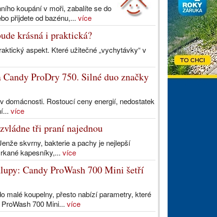
anního koupání v moři, zabalíte se do
o přijdete od bazénu,...
více
ude krásná i praktická?
aktický aspekt. Které užitečné „vychytávky“ v
 Candy ProDry 750. Silné duo značky
 v domácnosti. Rostoucí ceny energií, nedostatek
í...
více
zvládne tři praní najednou
Jenže skvrny, bakterie a pachy je nejlepší
mrkané kapesníky,...
více
halupy: Candy ProWash 700 Mini šetří
do malé koupelny, přesto nabízí parametry, které
 ProWash 700 Mini...
více