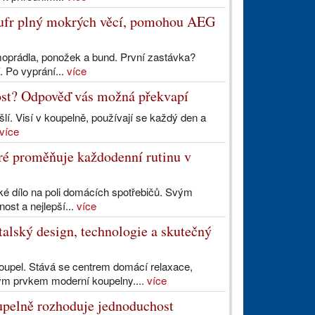
 kufr plný mokrých věcí, pomohou AEG
ermoprádla, ponožek a bund. První zastávka?
. Po vyprání...
více
ost? Odpověď vás možná překvapí
šlí. Visí v koupelně, používají se každý den a
více
eré proměňuje každodenní rutinu v
ské dílo na poli domácích spotřebičů. Svým
nost a nejlepší...
více
lský design, technologie a skutečný
upel. Stává se centrem domácí relaxace,
vým prvkem moderní koupelny....
více
pelně rozhoduje jednoduchost