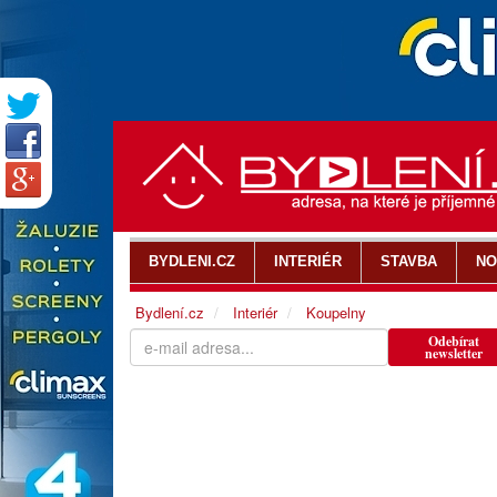
BYDLENI.CZ
INTERIÉR
STAVBA
NO
Bydlení.cz
Interiér
Koupelny
Odebírat
newsletter