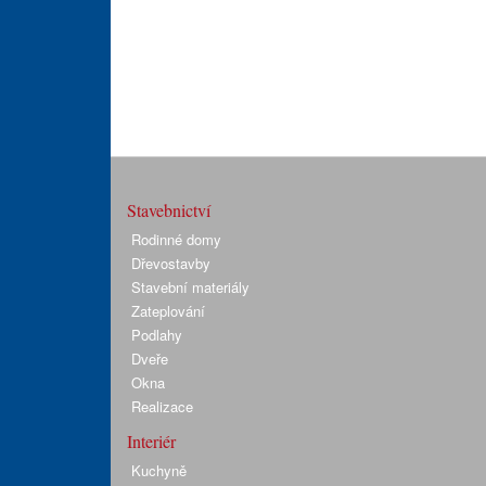
Stavebnictví
Rodinné domy
Dřevostavby
Stavební materiály
Zateplování
Podlahy
Dveře
Okna
Realizace
Interiér
Kuchyně