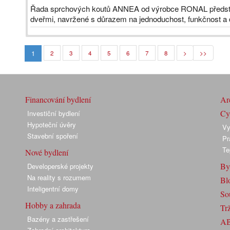
Řada sprchových koutů ANNEA od výrobce RONAL předsta
dveřmi, navržené s důrazem na jednoduchost, funkčnost a d
1
2
3
4
5
6
7
8
>
>>
Financování bydlení
Arc
Cyk
Investiční bydlení
Hypoteční úvěry
Vy
Stavební spoření
Pr
Te
Nové bydlení
By
Developerské projekty
Na reality s rozumem
Bl
Inteligentní domy
So
Hobby a zahrada
Trž
Bazény a zastřešení
A