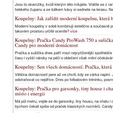
Jsou to okamžiky, kvůli kterým léto milujete. Vrátíte se z r
hebkého županu a se šálkem kávy si sednete na terasu. Neb
Koupelny: Jak zařídit moderní koupelnu, která b
Moderní koupelny v sobě kombinují estetično a současně pr
takovém prostoru určitě oceníte?
více
Koupelny: Pračka Candy ProWash 750 a sušička
Candy pro moderní domácnost
Pračka a sušička dnes patří mezi nejvytíženější spotřebiče
času i vyšší nároky na péči o oblečení však mění očekáván
Koupelny: Sen všech domácností. Pračka, která 
Většina domácností pere až ve chvíli, kdy se várka naplní. 
odstraňovat co nejdříve. Dres po fotbalovém tréninku, pos
Koupelny: Pračka pro garsonky, tiny house i c
místo i energii
Má půl metru, vejde se do garsonky, tiny housu, na chatu i 
bychom čekali spíše od praček klasických rozměrů. Candy