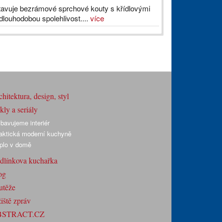
vuje bezrámové sprchové kouty s křídlovými
louhodobou spolehlivost....
více
hitektura, design, styl
ly a seriály
bavujeme interiér
aktická moderní kuchyně
plo v domě
dlínkova kuchařka
og
utěže
iště zpráv
BSTRACT.CZ