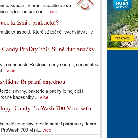
anního koupání v moři, zabalíte se do
o přijdete od bazénu,...
více
ude krásná i praktická?
aktický aspekt. Které užitečné „vychytávky“ v
 Candy ProDry 750. Silné duo značky
 v domácnosti. Rostoucí ceny energií, nedostatek
í...
více
zvládne tři praní najednou
Jenže skvrny, bakterie a pachy je nejlepší
mrkané kapesníky,...
více
halupy: Candy ProWash 700 Mini šetří
do malé koupelny, přesto nabízí parametry, které
 ProWash 700 Mini...
více