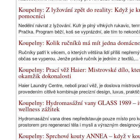
Koupelny: Z lyžování zpět do reality: Když je
pomocníci
Nedělní návrat z lyžování. Kufr je plný vlhkých rukavic, t
Pračka. Program běží, koš se vyprázdní, ale tím to nekončí
Koupelny: Kolik ručníků má mít jedna domácn
Ručníky patří k věcem, o kterých většina lidí příliš nepřemý
občas se vyperou. Jenže právě ručník je jedním z textilů,...
Koupelny: Prací věž Haier: Mistrovské dílo, kt
okamžik dokonalosti
Haier Laundry Centre, neboli prací věž, je doslova mistrov
provedením citlivě kombinuje precizní design, luxus, praktič
Koupelny: Hydromasážní vany GLASS 1989 – ita
wellness zážitek
Hydromasážní vana dnes nepředstavuje pouze místo pro ko
prostorem pro regeneraci těla i mysli a výrazným designo
Koupelny: Sprchové kouty ANNEA – když v kou