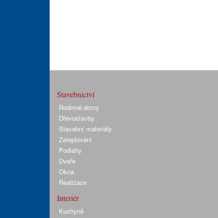
Stavebnictví
Rodinné domy
Dřevostavby
Stavební materiály
Zateplování
Podlahy
Dveře
Okna
Realizace
Interiér
Kuchyně