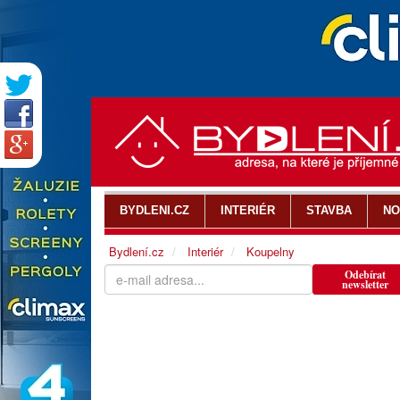
BYDLENI.CZ
INTERIÉR
STAVBA
NO
Bydlení.cz
Interiér
Koupelny
Odebírat
newsletter