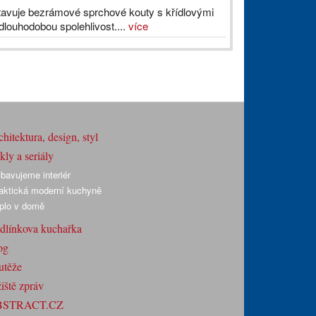
vuje bezrámové sprchové kouty s křídlovými
louhodobou spolehlivost....
více
hitektura, design, styl
ly a seriály
bavujeme interiér
aktická moderní kuchyně
plo v domě
dlínkova kuchařka
og
utěže
iště zpráv
BSTRACT.CZ