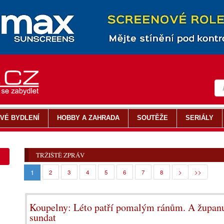
VÉ BYDLENÍ
HOBBY A ZAHRADA
SOUTĚŽE
SERIÁLY
TRŽIŠTĚ ZPRÁV
1
2
3
4
5
6
7
8
>
>>
Koupelny: Léto patří pomalým ránům. A županu,
sundat