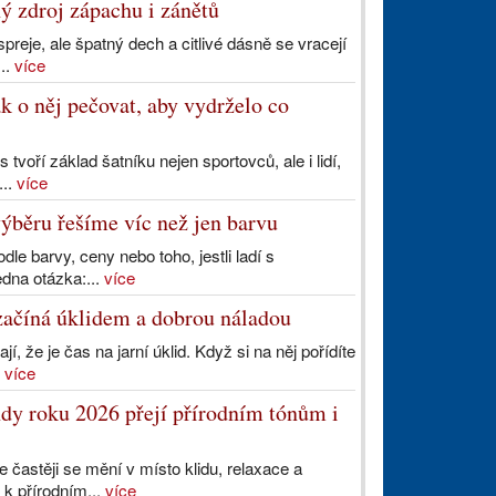
ý zdroj zápachu i zánětů
preje, ale špatný dech a citlivé dásně se vracejí
...
více
k o něj pečovat, aby vydrželo co
voří základ šatníku nejen sportovců, ale i lidí,
...
více
výběru řešíme víc než jen barvu
dle barvy, ceny nebo toho, jestli ladí s
edna otázka:...
více
ačíná úklidem a dobrou náladou
, že je čas na jarní úklid. Když si na něj pořídíte
.
více
dy roku 2026 přejí přírodním tónům i
 častěji se mění v místo klidu, relaxace a
 k přírodním...
více