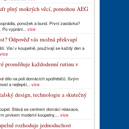
 kufr plný mokrých věcí, pomohou AEG
ermoprádla, ponožek a bund. První zastávka?
. Po vyprání...
více
ost? Odpověď vás možná překvapí
šlí. Visí v koupelně, používají se každý den a
více
eré proměňuje každodenní rutinu v
ské dílo na poli domácích spotřebičů. Svým
nost a nejlepší...
více
lský design, technologie a skutečný
upel. Stává se centrem domácí relaxace,
vým prvkem moderní koupelny....
více
pelně rozhoduje jednoduchost