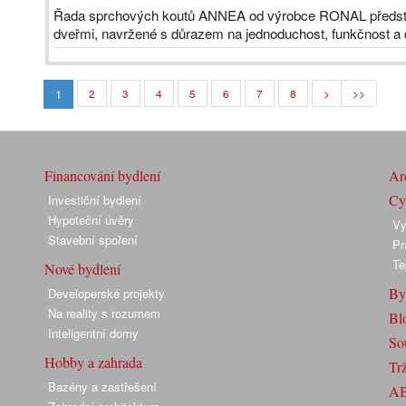
Řada sprchových koutů ANNEA od výrobce RONAL předsta
dveřmi, navržené s důrazem na jednoduchost, funkčnost a d
1
2
3
4
5
6
7
8
>
>>
Financování bydlení
Arc
Cyk
Investiční bydlení
Hypoteční úvěry
Vy
Stavební spoření
Pr
Te
Nové bydlení
By
Developerské projekty
Na reality s rozumem
Bl
Inteligentní domy
So
Hobby a zahrada
Trž
Bazény a zastřešení
A