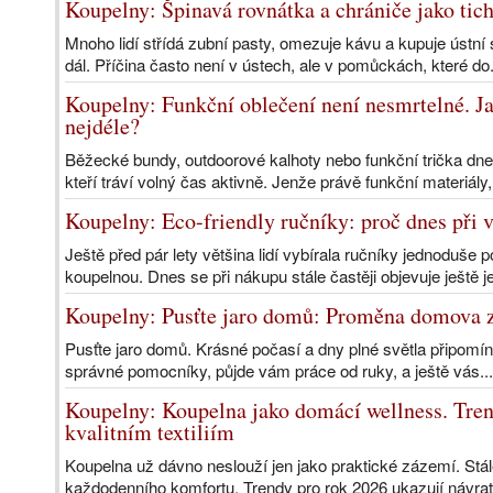
Koupelny: Špinavá rovnátka a chrániče jako tich
Mnoho lidí střídá zubní pasty, omezuje kávu a kupuje ústní s
dál. Příčina často není v ústech, ale v pomůckách, které do
Koupelny: Funkční oblečení není nesmrtelné. Ja
nejdéle?
Běžecké bundy, outdoorové kalhoty nebo funkční trička dnes t
kteří tráví volný čas aktivně. Jenže právě funkční materiály,
Koupelny: Eco-friendly ručníky: proč dnes při 
Ještě před pár lety většina lidí vybírala ručníky jednoduše po
koupelnou. Dnes se při nákupu stále častěji objevuje ještě j
Koupelny: Pusťte jaro domů: Proměna domova z
Pusťte jaro domů. Krásné počasí a dny plné světla připomínají
správné pomocníky, půjde vám práce od ruky, a ještě vás..
Koupelny: Koupelna jako domácí wellness. Tren
kvalitním textiliím
Koupelna už dávno neslouží jen jako praktické zázemí. Stále
každodenního komfortu. Trendy pro rok 2026 ukazují návrat