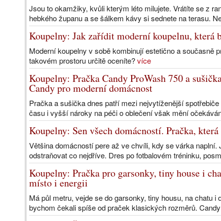
Jsou to okamžiky, kvůli kterým léto milujete. Vrátíte se z r
hebkého županu a se šálkem kávy si sednete na terasu. Neb
Koupelny: Jak zařídit moderní koupelnu, která b
Moderní koupelny v sobě kombinují estetično a současně pr
takovém prostoru určitě oceníte?
více
Koupelny: Pračka Candy ProWash 750 a sušička
Candy pro moderní domácnost
Pračka a sušička dnes patří mezi nejvytíženější spotřebiče
času i vyšší nároky na péči o oblečení však mění očekáván
Koupelny: Sen všech domácností. Pračka, která 
Většina domácností pere až ve chvíli, kdy se várka naplní. 
odstraňovat co nejdříve. Dres po fotbalovém tréninku, pos
Koupelny: Pračka pro garsonky, tiny house i c
místo i energii
Má půl metru, vejde se do garsonky, tiny housu, na chatu i 
bychom čekali spíše od praček klasických rozměrů. Candy