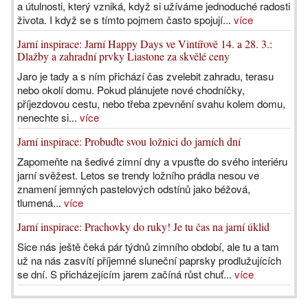
a útulnosti, který vzniká, když si užíváme jednoduché radosti
života. I když se s tímto pojmem často spojují...
více
Jarní inspirace: Jarní Happy Days ve Vintířově 14. a 28. 3.:
Dlažby a zahradní prvky Liastone za skvělé ceny
Jaro je tady a s ním přichází čas zvelebit zahradu, terasu
nebo okolí domu. Pokud plánujete nové chodníčky,
příjezdovou cestu, nebo třeba zpevnění svahu kolem domu,
nenechte si...
více
Jarní inspirace: Probuďte svou ložnici do jarních dní
Zapomeňte na šedivé zimní dny a vpusťte do svého interiéru
jarní svěžest. Letos se trendy ložního prádla nesou ve
znamení jemných pastelových odstínů jako béžová,
tlumená...
více
Jarní inspirace: Prachovky do ruky! Je tu čas na jarní úklid
Sice nás ještě čeká pár týdnů zimního období, ale tu a tam
už na nás zasvítí příjemné sluneční paprsky prodlužujících
se dní. S přicházejícím jarem začíná růst chuť...
více