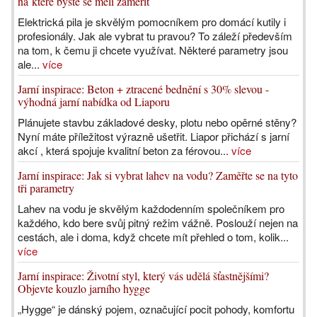
na které byste se měli zaměřit
Elektrická pila je skvělým pomocníkem pro domácí kutily i
profesionály. Jak ale vybrat tu pravou? To záleží především
na tom, k čemu ji chcete využívat. Některé parametry jsou
ale...
více
Jarní inspirace: Beton + ztracené bednění s 30% slevou -
výhodná jarní nabídka od Liaporu
Plánujete stavbu základové desky, plotu nebo opěrné stěny?
Nyní máte příležitost výrazně ušetřit. Liapor přichází s jarní
akcí , která spojuje kvalitní beton za férovou...
více
Jarní inspirace: Jak si vybrat lahev na vodu? Zaměřte se na tyto
tři parametry
Lahev na vodu je skvělým každodenním společníkem pro
každého, kdo bere svůj pitný režim vážně. Poslouží nejen na
cestách, ale i doma, když chcete mít přehled o tom, kolik...
více
Jarní inspirace: Životní styl, který vás udělá šťastnějšími?
Objevte kouzlo jarního hygge
„Hygge“ je dánský pojem, označující pocit pohody, komfortu