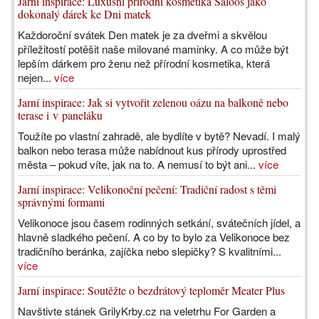
Jarní inspirace: Luxusní přírodní kosmetika Saloos jako
dokonalý dárek ke Dni matek
Každoroční svátek Den matek je za dveřmi a skvělou
příležitostí potěšit naše milované maminky. A co může být
lepším dárkem pro ženu než přírodní kosmetika, která
nejen...
více
Jarní inspirace: Jak si vytvořit zelenou oázu na balkoně nebo
terase i v paneláku
Toužíte po vlastní zahradě, ale bydlíte v bytě? Nevadí. I malý
balkon nebo terasa může nabídnout kus přírody uprostřed
města – pokud víte, jak na to. A nemusí to být ani...
více
Jarní inspirace: Velikonoční pečení: Tradiční radost s těmi
správnými formami
Velikonoce jsou časem rodinných setkání, svátečních jídel, a
hlavně sladkého pečení. A co by to bylo za Velikonoce bez
tradičního beránka, zajíčka nebo slepičky? S kvalitními...
více
Jarní inspirace: Soutěžte o bezdrátový teploměr Meater Plus
Navštivte stánek GrilyKrby.cz na veletrhu For Garden a