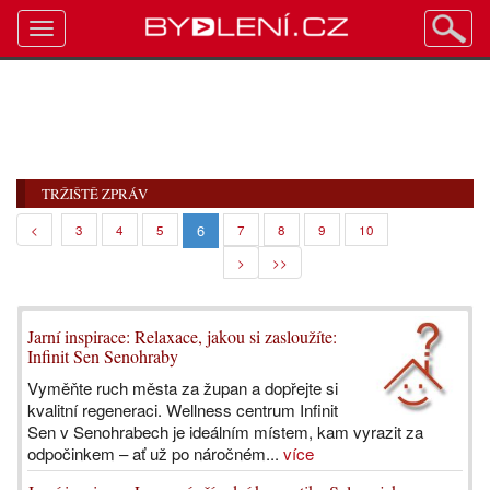
Toggle
navigation
TRŽIŠTĚ ZPRÁV
6
<
3
4
5
7
8
9
10
>
>>
Jarní inspirace: Relaxace, jakou si zasloužíte:
Infinit Sen Senohraby
Vyměňte ruch města za župan a dopřejte si
kvalitní regeneraci. Wellness centrum Infinit
Sen v Senohrabech je ideálním místem, kam vyrazit za
odpočinkem – ať už po náročném...
více