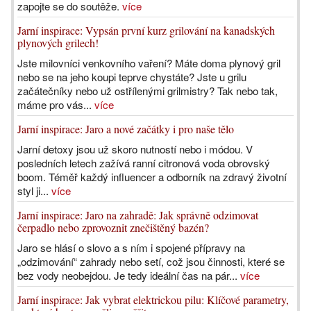
zapojte se do soutěže.
více
Jarní inspirace: Vypsán první kurz grilování na kanadských
plynových grilech!
Jste milovníci venkovního vaření? Máte doma plynový gril
nebo se na jeho koupi teprve chystáte? Jste u grilu
začátečníky nebo už ostřílenými grilmistry? Tak nebo tak,
máme pro vás...
více
Jarní inspirace: Jaro a nové začátky i pro naše tělo
Jarní detoxy jsou už skoro nutností nebo i módou. V
posledních letech zažívá ranní citronová voda obrovský
boom. Téměř každý influencer a odborník na zdravý životní
styl ji...
více
Jarní inspirace: Jaro na zahradě: Jak správně odzimovat
čerpadlo nebo zprovoznit znečištěný bazén?
Jaro se hlásí o slovo a s ním i spojené přípravy na
„odzimování“ zahrady nebo setí, což jsou činnosti, které se
bez vody neobejdou. Je tedy ideální čas na pár...
více
Jarní inspirace: Jak vybrat elektrickou pilu: Klíčové parametry,