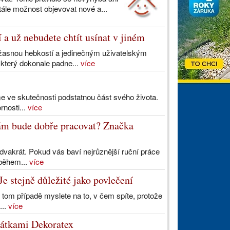
ále možnost objevovat nové a...
 a už nebudete chtít usínat v jiném
asnou hebkostí a jedinečným uživatelským
 který dokonale padne...
více
víme ve skutečnosti podstatnou část svého života.
nosti...
více
 vám bude dobře pracovat? Značka
dvakrát. Pokud vás baví nejrůznější ruční práce
 během...
více
e stejně důležité jako povlečení
 tom případě myslete na to, v čem spíte, protože
...
více
 látkami Dekoratex