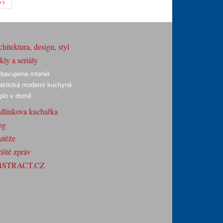
>>
hitektura, design, styl
ly a seriály
bavujeme interiér
aktická moderní kuchyně
plo v domě
dlínkova kuchařka
og
utěže
iště zpráv
BSTRACT.CZ