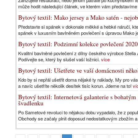
Zařizujete restauraci, nebo jenom pátráte po kuchyňském 
může hodit následující článek, ve kterém vám představíme j
Bytový textil: Mako jersey a Mako satén - nejo
Představte si spánek v dokonale měkké a hebké náruči, kte
spánek v luxusním bavlněném povlečení s úpravou Mako j
Bytový textil: Podzimní kolekce povlečení 2020
Kvalitní bavlněné povlečení z dílny českého výrobce Stella 
Podívejte se, který by slušel vaší ložnici.
více
Bytový textil: Ušetřete ve vaší domácnosti něko
Kdo by si nepřál ušetřit doma nějaké ty náklady. My pro vás
a navíc ušetříte několik desítek tisíc korun. Jdeme na to!
ví
Bytový textil: Internetová galanterie s bohatý
švadlenku
Po Sametové revoluci to nějakou dobu vypadalo, že z popul
Obchody se začaly plnit doposud nedostatkovým zbožím a li