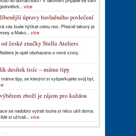
textilu do domácnosti? V takovém případě se vám
ednotlivé...
více
blíbenější úpravy bavlněného povlečení
rá vás bude hýčkat celou noc. Přesně takový je
ersey a Mako...
více
 od české značky Stella Ateliers
Ateliers je opět obohaceno o nové vzory.
lik desítek tisíc – máme tipy
 máme tipy, se kterými si vyšperkujete svůj byt,
ce
m výběrem zboží je rájem pro každou
ace se nadobro vytratí touha si něco ušít doma.
dé si užívali...
více