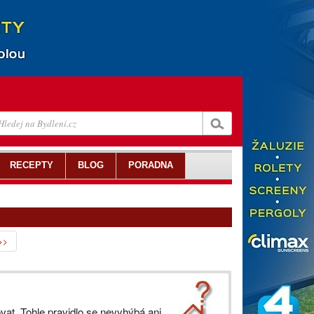
RECEPTY
BLOG
PORADNA
>>
vat. Tohle pravidlo se nevyhýbá ani