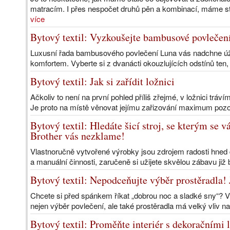
matracím. I přes nespočet druhů pěn a kombinací, máme st
více
Bytový textil: Vyzkoušejte bambusové povlečení
Luxusní řada bambusového povlečení Luna vás nadchne úž
komfortem. Vyberte si z dvanácti okouzlujících odstínů ten,
Bytový textil: Jak si zařídit ložnici
Ačkoliv to není na první pohled příliš zřejmé, v ložnici trá
Je proto na místě věnovat jejímu zařizování maximum pozor
Bytový textil: Hledáte šicí stroj, se kterým se
Brother vás nezklame!
Vlastnoručně vytvořené výrobky jsou zdrojem radosti hned 
a manuální činnosti, zaručeně si užijete skvělou zábavu již
Bytový textil: Nepodceňujte výběr prostěradla! J
Chcete si před spánkem říkat „dobrou noc a sladké sny“? V
nejen výběr povlečení, ale také prostěradla má velký vliv na
Bytový textil: Proměňte interiér s dekoračními