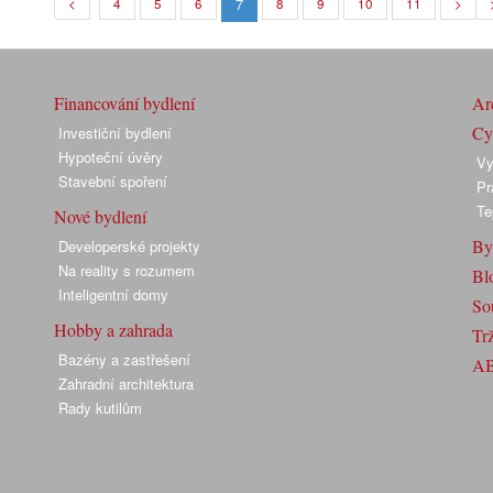
7
<
4
5
6
8
9
10
11
>
Financování bydlení
Arc
Cyk
Investiční bydlení
Hypoteční úvěry
Vy
Stavební spoření
Pr
Te
Nové bydlení
By
Developerské projekty
Na reality s rozumem
Bl
Inteligentní domy
So
Hobby a zahrada
Trž
Bazény a zastřešení
A
Zahradní architektura
Rady kutilům