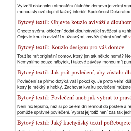
Vytvořit dokonalou atmosféru útulného domova je velmi snad
mohou stylově doplnit každý interiér. Společnost Dekoratex j
Bytový textil: Objevte kouzlo aviváží s dlouhotr
Chcete svému oblečení dodat dlouhotrvající svěžest a vzhled
Objevte kouzlo aviváží s úžasnými, osvěžujícími vůněmi!
v
Bytový textil: Kouzlo designu pro váš domov
Toužíte mít originální domov, který jen tak někdo nemá? Nec
Nemyslíme pouze nábytek, i takové závěsy mohou mít punc
Bytový textil: Jak prát povlečení, aby zůstalo d
Povlečení se přímo dotýká vaší pokožky. Je proto velmi důle
který je měkký a hebký. Zachovat kvalitu povlečení můžete
Bytový textil: Povlečení aneb jak vybrat to prav
Není nic lepšího, než si po celém dni lehnout do postele 
pomůže správné povlečení. Vybrat jej totiž není zas tak jed
Bytový textil: Jaký kuchyňský textil potřebujete