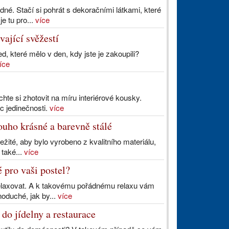
né. Stačí si pohrát s dekoračními látkami, které
e tu pro...
více
vající svěžestí
, které mělo v den, kdy jste je zakoupili?
íce
hte si zhotovit na míru interiérové kousky.
 jedinečnosti.
více
louho krásné a barevně stálé
žité, aby bylo vyrobeno z kvalitního materiálu,
 také...
více
é pro vaši postel?
a relaxovat. A k takovému pořádnému relaxu vám
noduché, jak by...
více
 do jídelny a restaurace