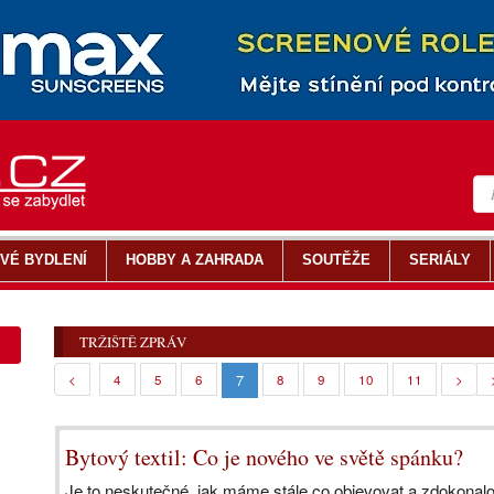
VÉ BYDLENÍ
HOBBY A ZAHRADA
SOUTĚŽE
SERIÁLY
TRŽIŠTĚ ZPRÁV
7
<
4
5
6
8
9
10
11
>
Bytový textil: Co je nového ve světě spánku?
Je to neskutečné, jak máme stále co objevovat a zdokonalo