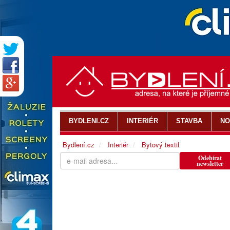
BYDLENI.CZ
INTERIÉR
STAVBA
NO
Bydlení.cz
Interiér
Bytový textil
Odebírat
newsletter