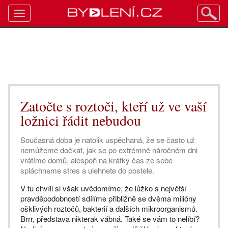
Toggle
navigation
Zatočte s roztoči, kteří už ve vaší
ložnici řádit nebudou
Současná doba je natolik uspěchaná, že se často už
nemůžeme dočkat, jak se po extrémně náročném dni
vrátíme domů, alespoň na krátký čas ze sebe
spláchneme stres a ulehnete do postele.
V tu chvíli si však uvědomíme, že lůžko s největší
pravděpodobností sdílíme přibližně se dvěma milióny
ošklivých roztočů, bakterií a dalších mikroorganismů.
Brrr, představa nikterak vábná. Také se vám to nelíbí?