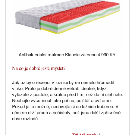
Antibakteriální matrace Klaudie za cenu 4 990 Kč.
Na co je dobré ještě myslet?
Jak už bylo řečeno, v ložnici by se nemělo hromadit
vlhko. Proto je dobré denně větrat. Ideálně, když
vylezete z postele, a krátce před tím, než do ní ulehnete.
Nechejte vyschnout také peřinu, polštář a pyžamo.
Pokud je to možné, nedávejte si do ložnice koberec. V
něm se drží prach a nečistoty, což jsou další zpřísněné
duše roztočů.
Tržiště zpráv
|