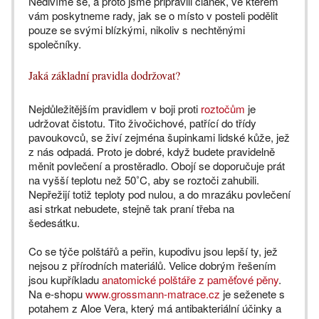
Nedivíme se, a proto jsme připravili článek, ve kterém
vám poskytneme rady, jak se o místo v posteli podělit
pouze se svými blízkými, nikoliv s nechtěnými
společníky.
Jaká základní pravidla dodržovat?
Nejdůležitějším pravidlem v boji proti
roztočům
je
udržovat čistotu. Tito živočichové, patřící do třídy
pavoukovců, se živí zejména šupinkami lidské kůže, jež
z nás odpadá. Proto je dobré, když budete pravidelně
měnit povlečení a prostěradlo. Obojí se doporučuje prát
na vyšší teplotu než 50˚C, aby se roztoči zahubili.
Nepřežijí totiž teploty pod nulou, a do mrazáku povlečení
asi strkat nebudete, stejně tak praní třeba na
šedesátku.
Co se týče polštářů a peřin, kupodivu jsou lepší ty, jež
nejsou z přírodních materiálů. Velice dobrým řešením
jsou kupříkladu
anatomické polštáře z paměťové pěny
.
Na e-shopu
www.grossmann-matrace.cz
je seženete s
potahem z Aloe Vera, který má antibakteriální účinky a