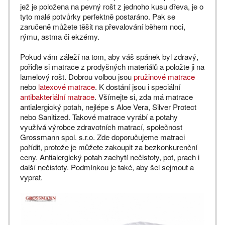
jež je položena na pevný rošt z jednoho kusu dřeva, je o
tyto malé potvůrky perfektně postaráno. Pak se
zaručeně můžete těšit na převalování během noci,
rýmu, astma či ekzémy.
Pokud vám záleží na tom, aby váš spánek byl zdravý,
pořiďte si matrace z prodyšných materiálů a položte ji na
lamelový rošt. Dobrou volbou jsou
pružinové matrace
nebo
latexové matrace
. K dostání jsou i speciální
antibakteriální matrace
. Všímejte si, zda má matrace
antialergický potah, nejlépe s Aloe Vera, Silver Protect
nebo Sanitized. Takové matrace vyrábí a potahy
využívá výrobce zdravotních matrací, společnost
Grossmann spol. s.r.o. Zde doporučujeme matraci
pořídit, protože je můžete zakoupit za bezkonkurenční
ceny. Antialergický potah zachytí nečistoty, pot, prach i
další nečistoty. Podmínkou je také, aby šel sejmout a
vyprat.