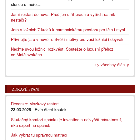
slunce u moře,...
Jarní restart domova: Proč jen utřít prach a vytřídit šatník
nestačí?
Jaro v ložnici: 7 kroků k harmonickému prostoru pro tělo i mysl
Přivítejte jaro v novém: Svěží motivy pro vaši ložnici i obývák
Nechte svou ložnici rozkvést. Soutěžte o luxusní přehoz
od Matějovského
>> všechny články
ZDRAVÉ SPANÍ
Recenze: Mozkový restart
23.03.2026
- Evin čtecí koutek
Skutečný komfort spánku je investice s nejvyšší návratností,
říká expert na spánek
Jak vybrat tu správnou matraci