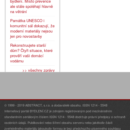
bydlení. Místo prevence
ale stále spoléhají hlavně
na větrání
Památka UNESCO i
komunitní sál dokazují, že
moderní materiály nejsou
jen pro novostavby
Rekonstruujete starší
dům? Čtyři situace, které
prověří vaši domácí
vodárnu
>> všechny zprávy
© 1999 - 2019 ABSTRACT, s.r.o. a dodavatelé obsahu. ISSN 1214 - 5548
Internetový portál BYDLENÍ.CZ je zdrojem registrovaným pod mezinárodním
standardním seriálovým číslem ISSN 1214 - 5548 dodržuje právní předpisy o ochraně
osobních údajů. Publikování nebo šíření obsahu serveru nebo jakékoliv části
zveřejněného materiálu jakoukoliv formou je bez předchozího písemného souhlasu