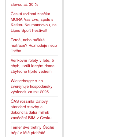
slevou až 30 %
Česká rodinná značka
MORA Vás zve, spolu s
Katkou Neumannovou, na
Lipno Sport Festival!
Tvrdá, nebo měkká
matrace? Rozhoduje něco
jiného
Venkovní rolety v létě: 5
chyb, kvůli kterým doma
zbytečně trpíte vedrem
Wienerberger s.r.o.
zveřejňuje hospodářský
výsledek za rok 2025
ČAS rozšířila Datový
standard stavby a
dokončila další milník
zavádění BIM v Česku
Téměř dvě třetiny Čechů
trápí v létě přehřáté