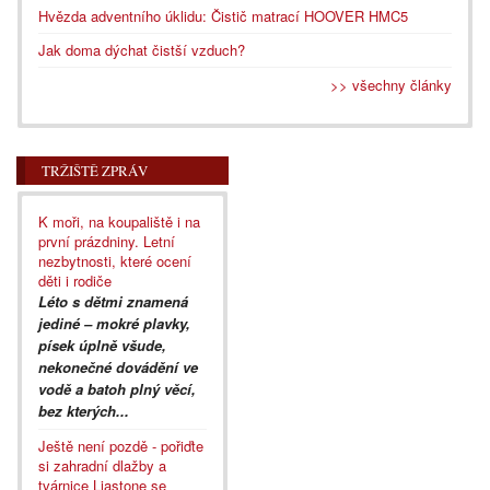
Hvězda adventního úklidu: Čistič matrací HOOVER HMC5
Jak doma dýchat čistší vzduch?
>> všechny články
TRŽIŠTĚ ZPRÁV
K moři, na koupaliště i na
první prázdniny. Letní
nezbytnosti, které ocení
děti i rodiče
Léto s dětmi znamená
jediné – mokré plavky,
písek úplně všude,
nekonečné dovádění ve
vodě a batoh plný věcí,
bez kterých...
Ještě není pozdě - pořiďte
si zahradní dlažby a
tvárnice Liastone se