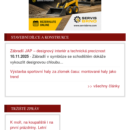
STAVEBNÍ DÍLCE A KONSTRUKCE
Zábradlí JAP – designový interiér a technická preciznost
10.11.2025
- Zábradlí v symbióze se schodištěm dokáže
vykouzlit designovou chloubu...
Výstavba sportovní haly za zlomek času: montované haly jako
trend
>> všechny články
TRŽIŠTĚ ZPRÁV
K moři, na koupaliště i na
první prázdniny. Letní