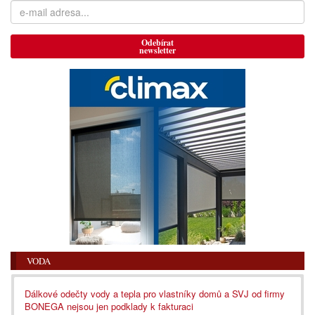
Odebírat
newsletter
VODA
Dálkové odečty vody a tepla pro vlastníky domů a SVJ od firmy
BONEGA nejsou jen podklady k fakturaci