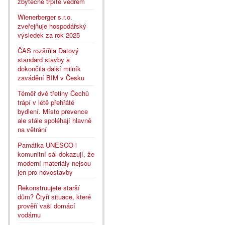
zbytečně trpíte vedrem
Wienerberger s.r.o.
zveřejňuje hospodářský
výsledek za rok 2025
ČAS rozšířila Datový
standard stavby a
dokončila další milník
zavádění BIM v Česku
Téměř dvě třetiny Čechů
trápí v létě přehřáté
bydlení. Místo prevence
ale stále spoléhají hlavně
na větrání
Památka UNESCO i
komunitní sál dokazují, že
moderní materiály nejsou
jen pro novostavby
Rekonstruujete starší
dům? Čtyři situace, které
prověří vaši domácí
vodárnu