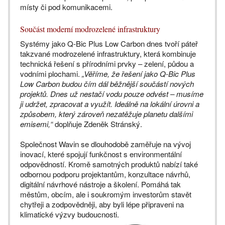
místy či pod komunikacemi.
Součást moderní modrozelené infrastruktury
Systémy jako Q-Bic Plus Low Carbon dnes tvoří páteř
takzvané modrozelené infrastruktury, která kombinuje
technická řešení s přírodními prvky – zelení, půdou a
vodními plochami.
„Věříme, že řešení jako Q-Bic Plus
Low Carbon budou čím dál běžnější součástí nových
projektů. Dnes už nestačí vodu pouze odvést – musíme
ji udržet, zpracovat a využít. Ideálně na lokální úrovni a
způsobem, který zároveň nezatěžuje planetu dalšími
emisemi,“
doplňuje Zdeněk Stránský.
Společnost Wavin se dlouhodobě zaměřuje na vývoj
inovací, které spojují funkčnost s environmentální
odpovědností. Kromě samotných produktů nabízí také
odbornou podporu projektantům, konzultace návrhů,
digitální návrhové nástroje a školení. Pomáhá tak
městům, obcím, ale i soukromým investorům stavět
chytřeji a zodpovědněji, aby byli lépe připraveni na
klimatické výzvy budoucnosti.