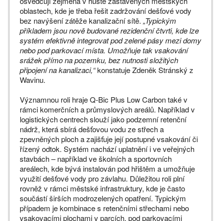
osvědčují zejména v hustě zastavěných městských
oblastech, kde je třeba řešit zadržování dešťové vody
bez navýšení zátěže kanalizační sítě.
„Typickým
příkladem jsou nově budované rezidenční čtvrti, kde lze
systém efektivně integrovat pod zelené pásy mezi domy
nebo pod parkovací místa. Umožňuje tak vsakování
srážek přímo na pozemku, bez nutnosti složitých
připojení na kanalizaci,“
konstatuje Zdeněk Stránský z
Wavinu.
Významnou roli hraje Q-Bic Plus Low Carbon také v
rámci komerčních a průmyslových areálů. Například v
logistických centrech slouží jako podzemní retenční
nádrž, která sbírá dešťovou vodu ze střech a
zpevněných ploch a zajišťuje její postupné vsakování či
řízený odtok. Systém nachází uplatnění i ve veřejných
stavbách – například ve školních a sportovních
areálech, kde bývá instalován pod hřištěm a umožňuje
využití dešťové vody pro závlahu. Důležitou roli plní
rovněž v rámci městské infrastruktury, kde je často
součástí širších modrozelených opatření. Typickým
případem je kombinace s retenčními střechami nebo
vsakovacími plochami v parcích, pod parkovacími