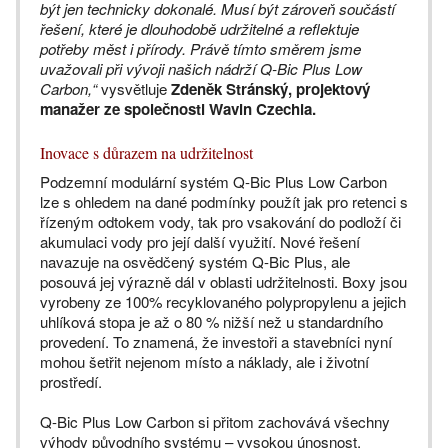
být jen technicky dokonalé. Musí být zároveň součástí
řešení, které je dlouhodobě udržitelné a reflektuje
potřeby měst i přírody. Právě tímto směrem jsme
uvažovali při vývoji našich nádrží Q-Bic Plus Low
Carbon,“
vysvětluje
Zdeněk Stránský, projektový
manažer ze společnosti Wavin Czechia.
Inovace s důrazem na udržitelnost
Podzemní modulární systém Q-Bic Plus Low Carbon
lze s ohledem na dané podmínky použít jak pro retenci s
řízeným odtokem vody, tak pro vsakování do podloží či
akumulaci vody pro její další využití. Nové řešení
navazuje na osvědčený systém Q-Bic Plus, ale
posouvá jej výrazně dál v oblasti udržitelnosti. Boxy jsou
vyrobeny ze 100% recyklovaného polypropylenu a jejich
uhlíková stopa je až o 80 % nižší než u standardního
provedení. To znamená, že investoři a stavebníci nyní
mohou šetřit nejenom místo a náklady, ale i životní
prostředí.
Q-Bic Plus Low Carbon si přitom zachovává všechny
výhody původního systému – vysokou únosnost,