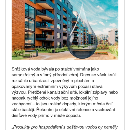
Srážková voda bývala po staletí vnímána jako
samozřejmý a vítaný přírodní zdroj. Dnes se však kvůli
rozsáhlé urbanizaci, zpevněným plochám a
opakovaným extrémním výkyvům počasí stává
výzvou. Přetížené kanalizační sítě, lokální záplavy nebo
naopak rychlý odtok vody bez možnosti jejího
zachycení – to jsou reálné dopady, kterým města čelí
stále častěji. Řešením je efektivní retence a vsakování
dešťové vody přímo v místě dopadu.
„Produkty pro hospodaření s dešťovou vodou by neměly