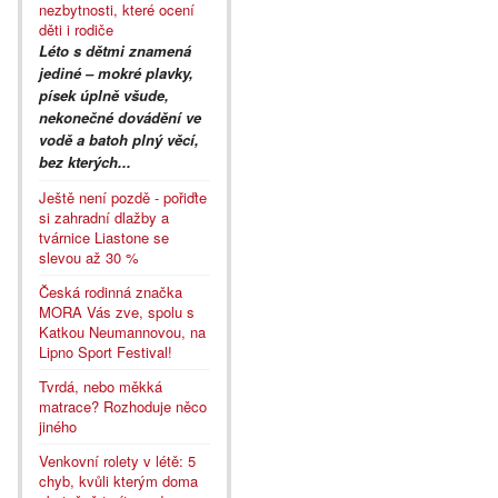
nezbytnosti, které ocení
děti i rodiče
Léto s dětmi znamená
jediné – mokré plavky,
písek úplně všude,
nekonečné dovádění ve
vodě a batoh plný věcí,
bez kterých...
Ještě není pozdě - pořiďte
si zahradní dlažby a
tvárnice Liastone se
slevou až 30 %
Česká rodinná značka
MORA Vás zve, spolu s
Katkou Neumannovou, na
Lipno Sport Festival!
Tvrdá, nebo měkká
matrace? Rozhoduje něco
jiného
Venkovní rolety v létě: 5
chyb, kvůli kterým doma