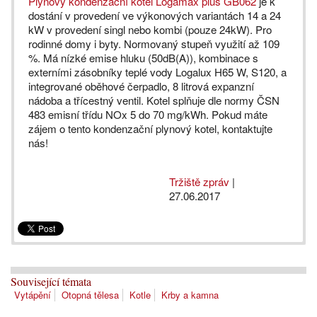
Plynový kondenzační kotel Logamax plus GB062
je k
dostání v provedení ve výkonových variantách 14 a 24
kW v provedení singl nebo kombi (pouze 24kW). Pro
rodinné domy i byty. Normovaný stupeň využití až 109
%. Má nízké emise hluku (50dB(A)), kombinace s
externími zásobníky teplé vody Logalux H65 W, S120, a
integrované oběhové čerpadlo, 8 litrová expanzní
nádoba a třícestný ventil. Kotel splňuje dle normy ČSN
483 emisní třídu NOx 5 do 70 mg/kWh. Pokud máte
zájem o tento kondenzační plynový kotel, kontaktujte
nás!
Tržiště zpráv
|
27.06.2017
Související témata
Vytápění
Otopná tělesa
Kotle
Krby a kamna