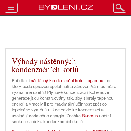
Toggle
navigation
Výhody nástěnných
kondenzačních kotlů
Pořiďte si
nástěnný kondenzační kotel Logamax
, na
který bude opravdu spolehnutí a zároveň Vám pomůže
významně ušetřit! Plynové kondenzační kotle nové
generace jsou konstruovány tak, aby sbíraly tepelnou
energii a vracely ji pro maximální účinnost zpět do
tepelného výměníku, kde dojde ke kondenzaci a
uvolnění dodatečné energie. Značka
Buderus
nabízí
širokou nabídku kondenzačních kotlů.