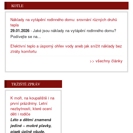
KOTLE
Náklady na vytápění rodinného domu: srovnání různých druhů
tepla
29.01.2026
- Jaké jsou náklady na vytápění rodinného domu?
Podívejte se na...
Efektivní teplo a úsporný ohřev vody aneb jak snížit náklady bez
ztráty komfortu
>> všechny články
TRŽIŠTĚ ZPRÁV
K moři, na koupaliště i na
první prázdniny. Letní
nezbytnosti, které ocení
děti i rodiče
Léto s dětmi znamená
jediné – mokré plavky,
písek úplně všude,