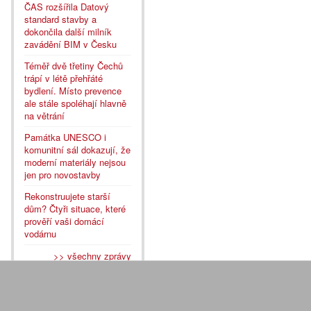
ČAS rozšířila Datový
standard stavby a
dokončila další milník
zavádění BIM v Česku
Téměř dvě třetiny Čechů
trápí v létě přehřáté
bydlení. Místo prevence
ale stále spoléhají hlavně
na větrání
Památka UNESCO i
komunitní sál dokazují, že
moderní materiály nejsou
jen pro novostavby
Rekonstruujete starší
dům? Čtyři situace, které
prověří vaši domácí
vodárnu
>> všechny zprávy