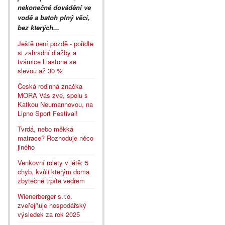
nekonečné dovádění ve
vodě a batoh plný věcí,
bez kterých...
Ještě není pozdě - pořiďte
si zahradní dlažby a
tvárnice Liastone se
slevou až 30 %
Česká rodinná značka
MORA Vás zve, spolu s
Katkou Neumannovou, na
Lipno Sport Festival!
Tvrdá, nebo měkká
matrace? Rozhoduje něco
jiného
Venkovní rolety v létě: 5
chyb, kvůli kterým doma
zbytečně trpíte vedrem
Wienerberger s.r.o.
zveřejňuje hospodářský
výsledek za rok 2025