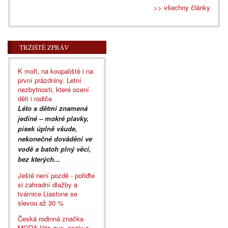
>> všechny články
TRŽIŠTĚ ZPRÁV
K moři, na koupaliště i na
první prázdniny. Letní
nezbytnosti, které ocení
děti i rodiče
Léto s dětmi znamená
jediné – mokré plavky,
písek úplně všude,
nekonečné dovádění ve
vodě a batoh plný věcí,
bez kterých...
Ještě není pozdě - pořiďte
si zahradní dlažby a
tvárnice Liastone se
slevou až 30 %
Česká rodinná značka
MORA Vás zve, spolu s