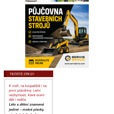
TRŽIŠTĚ ZPRÁV
K moři, na koupaliště i na
první prázdniny. Letní
nezbytnosti, které ocení
děti i rodiče
Léto s dětmi znamená
jediné – mokré plavky,