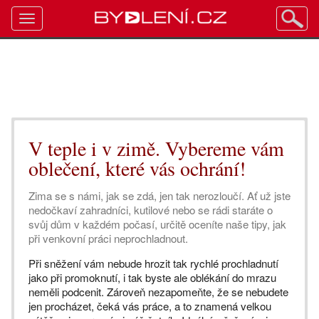
Toggle
navigation
V teple i v zimě. Vybereme vám
oblečení, které vás ochrání!
Zima se s námi, jak se zdá, jen tak nerozloučí. Ať už jste
nedočkaví zahradníci, kutilové nebo se rádi staráte o
svůj dům v každém počasí, určitě oceníte naše tipy, jak
při venkovní práci neprochladnout.
Při sněžení vám nebude hrozit tak rychlé prochladnutí
jako při promoknutí, i tak byste ale oblékání do mrazu
neměli podcenit. Zároveň nezapomeňte, že se nebudete
jen procházet, čeká vás práce, a to znamená velkou