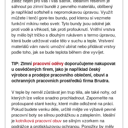
zátěž nejen pro vás i váš šatník. Ideálním řešením je
sáhnout po zimní bundě z pevného materiálu, oblíbený
je například softshell s nepromokavou úpravou. Využít
můžete i tenčí gore-tex bundu, pod kterou si vezmete
funkční mikinu nebo svetr. Tyto bundy jsou odolné jak
proti vodě a vlhkosti, tak proti profouknutí. Vnitřní vrstva
by mělo být tričko s dlouhým rukávem s termo úpravou,
která bude udržovat vaše tělo v suchu a teple. Vrstvení
materiálů vám navíc umožní ubírat nebo přidávat vrstvy
podle toho, jak se bude teplota během dne vyvíjet.
TIP: Zimní
pracovní oděvy
doporučujeme nakupovat
u osvědčených firem, jako je například český
výrobce a prodejce pracovního oblečení, obuvi a
ochranných pracovních prostředků firma Brudra.
V teple by neměl zůstávat jen trup těla, ale také nohy, od
kterých lze velice snadno prochladnout. Zapomeňte na
prošoupané staré kecky, které máte odložené na práci.
Pokud budete venku déle, určitě mějte ve výbavě pevné
pracovní boty se silnou podrážkou a zateplením. Ideální
je
kotníková pracovní obuv
se silným vzorkem na
podrážce a protiskluzovou ochranou. Ponožky by měly