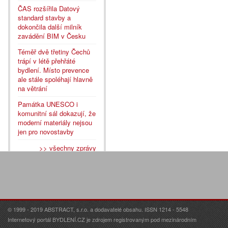
ČAS rozšířila Datový
standard stavby a
dokončila další milník
zavádění BIM v Česku
Téměř dvě třetiny Čechů
trápí v létě přehřáté
bydlení. Místo prevence
ale stále spoléhají hlavně
na větrání
Památka UNESCO i
komunitní sál dokazují, že
moderní materiály nejsou
jen pro novostavby
>> všechny zprávy
© 1999 - 2019 ABSTRACT, s.r.o. a dodavatelé obsahu. ISSN 1214 - 5548
Internetový portál BYDLENÍ.CZ je zdrojem registrovaným pod mezinárodním