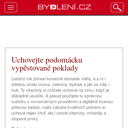
Toggle
navigation
Uchovejte podomácku
vypěstované poklady
Letošní rok přinesl konečně dostatek vláhy, a s ní i
štědrou úrodu ovoce, zeleniny, bylinek a jak se zdá, i
hub. Ty všechny si můžete uchovat na zimu, když je
důkladně usušíte. A pokud použijete tu správnou
sušičku s rovnoměrným prouděním a digitálně řízenou
přesnou teplotu, vaše zásoba kvalitních potravin si
uchová nejen chuť, ale i cenné vitaminy, minerály a
stopové prvky.