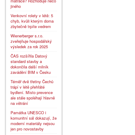
matrace? Rozhoduje něco
jiného
Venkovní rolety v létě: 5
chyb, kvůli kterým doma
zbytečně trpíte vedrem
Wienerberger s.r.o.
zveřejňuje hospodářský
výsledek za rok 2025
ČAS rozšířila Datový
standard stavby a
dokončila další milník
zavádění BIM v Česku
Téměř dvě třetiny Čechů
trápí v létě přehřáté
bydlení. Místo prevence
ale stále spoléhají hlavně
na větrání
Památka UNESCO i
komunitní sál dokazují, že
moderní materiály nejsou
jen pro novostavby