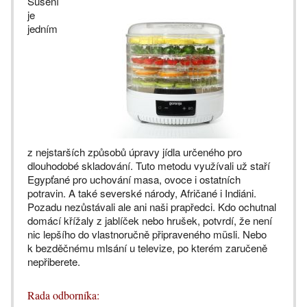
Sušení
je
jedním
z nejstarších způsobů úpravy jídla určeného pro
dlouhodobé skladování. Tuto metodu využívali už staří
Egypťané pro uchování masa, ovoce i ostatních
potravin. A také severské národy, Afričané i Indiáni.
Pozadu nezůstávali ale ani naši prapředci. Kdo ochutnal
domácí křížaly z jablíček nebo hrušek, potvrdí, že není
nic lepšího do vlastnoručně připraveného müsli. Nebo
k bezděčnému mlsání u televize, po kterém zaručeně
nepřiberete.
Rada odborníka: