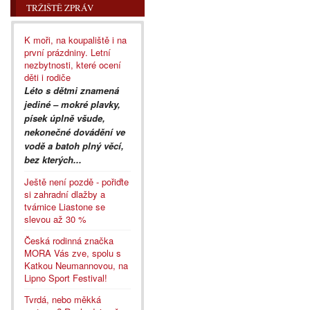
TRŽIŠTĚ ZPRÁV
K moři, na koupaliště i na
první prázdniny. Letní
nezbytnosti, které ocení
děti i rodiče
Léto s dětmi znamená
jediné – mokré plavky,
písek úplně všude,
nekonečné dovádění ve
vodě a batoh plný věcí,
bez kterých...
Ještě není pozdě - pořiďte
si zahradní dlažby a
tvárnice Liastone se
slevou až 30 %
Česká rodinná značka
MORA Vás zve, spolu s
Katkou Neumannovou, na
Lipno Sport Festival!
Tvrdá, nebo měkká