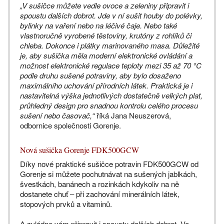
„V sušičce můžete vedle ovoce a zeleniny připravit i
spoustu dalších dobrot. Jde v ní sušit houby do polévky,
bylinky na vaření nebo na léčivé čaje. Nebo také
vlastnoručně vyrobené těstoviny, krutóny z rohlíků či
chleba. Dokonce i plátky marinovaného masa. Důležité
je, aby sušička měla moderní elektronické ovládání a
možnost elektronické regulace teploty mezi 35 až 70 °C
podle druhu sušené potraviny, aby bylo dosaženo
maximálního uchování přírodních látek. Praktická je i
nastavitelná výška jednotlivých dostatečně velkých plat,
průhledný design pro snadnou kontrolu celého procesu
sušení nebo časovač,“
říká Jana Neuszerová,
odbornice společnosti Gorenje.
Nová sušička Gorenje FDK500GCW
Díky nové praktické sušičce potravin FDK500GCW od
Gorenje si můžete pochutnávat na sušených jablkách,
švestkách, banánech a rozinkách kdykoliv na ně
dostanete chuť ‒ při zachování minerálních látek,
stopových prvků a vitaminů.
A zvládne vám připravit i spoustu dalších dobrot. Ve