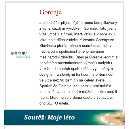
Gorenje
Jednodušší, příjemnější a méně komplikovaný
život s každým výrobkem Gorenje. Tato jasná
vize umožnila firmě, která vznikla v roce 1950
jako malá dílna v idylické vesnici Gorenje ve
Slovinsku přerůst během sedmi desetiletí v
nadnárodní společnost a renomovanou
mezinárodní značku. Dnes je Gorenje jedním z
největších mezinárodních výrobců malých i
velkých domácích spotřebičů s výjimečným
designem a skvělými funkcemi s přítomností
ve více než 90 zemích na celém světě.
Spotřebiče Gorenje jsou natolik praktické a
intuitivně ovladatelné, že můžete směle použít
rčení, které nejspíš doma často slýcháváte:
ono SE TO udělá.