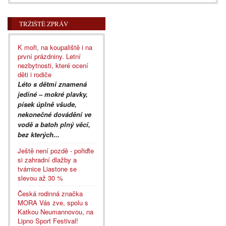
TRŽIŠTĚ ZPRÁV
K moři, na koupaliště i na
první prázdniny. Letní
nezbytnosti, které ocení
děti i rodiče
Léto s dětmi znamená
jediné – mokré plavky,
písek úplně všude,
nekonečné dovádění ve
vodě a batoh plný věcí,
bez kterých...
Ještě není pozdě - pořiďte
si zahradní dlažby a
tvárnice Liastone se
slevou až 30 %
Česká rodinná značka
MORA Vás zve, spolu s
Katkou Neumannovou, na
Lipno Sport Festival!