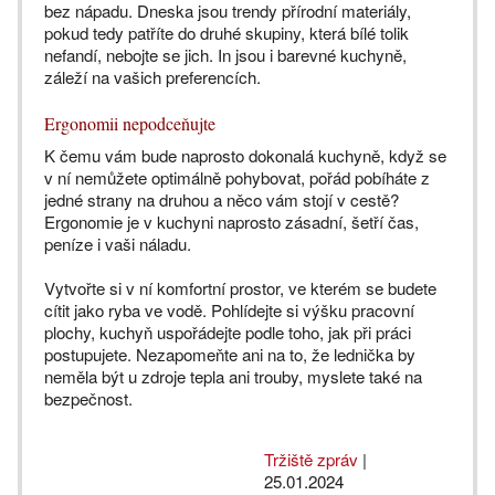
bez nápadu. Dneska jsou trendy přírodní materiály,
pokud tedy patříte do druhé skupiny, která bílé tolik
nefandí, nebojte se jich. In jsou i barevné kuchyně,
záleží na vašich preferencích.
Ergonomii nepodceňujte
K čemu vám bude naprosto dokonalá kuchyně, když se
v ní nemůžete optimálně pohybovat, pořád pobíháte z
jedné strany na druhou a něco vám stojí v cestě?
Ergonomie je v kuchyni naprosto zásadní, šetří čas,
peníze i vaši náladu.
Vytvořte si v ní komfortní prostor, ve kterém se budete
cítit jako ryba ve vodě. Pohlídejte si výšku pracovní
plochy, kuchyň uspořádejte podle toho, jak při práci
postupujete. Nezapomeňte ani na to, že lednička by
neměla být u zdroje tepla ani trouby, myslete také na
bezpečnost.
Tržiště zpráv
|
25.01.2024