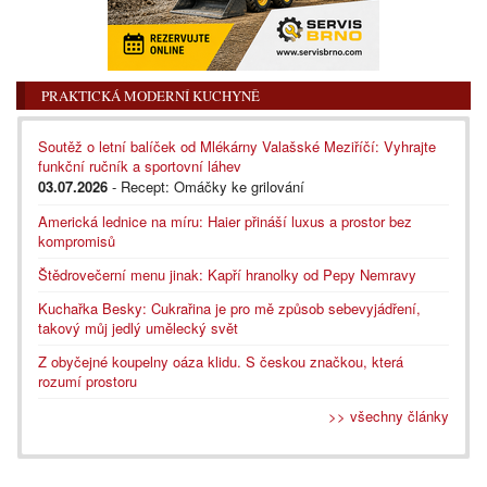
PRAKTICKÁ MODERNÍ KUCHYNĚ
Soutěž o letní balíček od Mlékárny Valašské Meziříčí: Vyhrajte
funkční ručník a sportovní láhev
03.07.2026
- Recept: Omáčky ke grilování
Americká lednice na míru: Haier přináší luxus a prostor bez
kompromisů
Štědrovečerní menu jinak: Kapří hranolky od Pepy Nemravy
Kuchařka Besky: Cukrařina je pro mě způsob sebevyjádření,
takový můj jedlý umělecký svět
Z obyčejné koupelny oáza klidu. S českou značkou, která
rozumí prostoru
>> všechny články