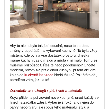
Aby to ale nebylo tak jednoduché, nese to s sebou
změny v uspořádání a vybavení kuchyně. Ta byla vždy
místem, kde byl na vše dostatek prostoru, dneska
máme kuchyň často malou a místa v ní málo. Tomu se
musíme přizpůsobit. Řešíte něco podobného? Chcete
moderní, přitom ale praktickou kuchyni, přitom ale víte,
že se do
kuchyně inspirace
hledá těžko? Pak čtěte dál,
poradíme vám, jak na to!
Zorientujte se v džungli stylů, tvarů a materiálů
Když přijde na pořizování nové kuchyně, snad každý se
hned na začátku zděsí. Výběr je široký, a to nejen do
barvy nebo tvaru, ale i použitého materiálu, stylu a