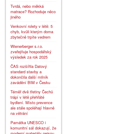
Tvrdá, nebo měkká
matrace? Rozhoduje něco
jiného
Venkovní rolety v létě: 5
chyb, kvůli kterým doma
zbytečně trpíte vedrem
Wienerberger s.r.o.
zveřejňuje hospodářský
výsledek za rok 2025
ČAS rozšířila Datový
standard stavby a
dokončila další milník
zavádění BIM v Česku
Téměř dvě třetiny Čechů
trápí v létě přehřáté
bydlení. Místo prevence
ale stále spoléhají hlavně
na větrání
Památka UNESCO i
komunitní sál dokazují, že
moderní materiály nejsou