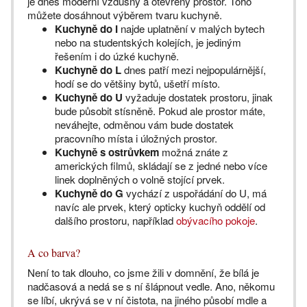
je dnes moderní vzdušný a otevřený prostor. Toho
můžete dosáhnout výběrem tvaru kuchyně.
Kuchyně do I
najde uplatnění v malých bytech
nebo na studentských kolejích, je jediným
řešením i do úzké kuchyně.
Kuchyně do L
dnes patří mezi nejpopulárnější,
hodí se do většiny bytů, ušetří místo.
Kuchyně do U
vyžaduje dostatek prostoru, jinak
bude působit stísněně. Pokud ale prostor máte,
neváhejte, odměnou vám bude dostatek
pracovního místa i úložných prostor.
Kuchyně s ostrůvkem
možná znáte z
amerických filmů, skládají se z jedné nebo více
linek doplněných o volně stojící prvek.
Kuchyně do G
vychází z uspořádání do U, má
navíc ale prvek, který opticky kuchyň oddělí od
dalšího prostoru, například
obývacího pokoje
.
A co barva?
Není to tak dlouho, co jsme žili v domnění, že bílá je
nadčasová a nedá se s ní šlápnout vedle. Ano, někomu
se líbí, ukrývá se v ní čistota, na jiného působí mdle a