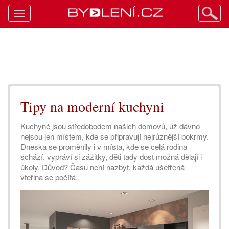
Toggle
navigation
Tipy na moderní kuchyni
Kuchyně jsou středobodem našich domovů, už dávno
nejsou jen místem, kde se připravují nejrůznější pokrmy.
Dneska se proměnily i v místa, kde se celá rodina
schází, vypráví si zážitky, děti tady dost možná dělají i
úkoly. Důvod? Času není nazbyt, každá ušetřená
vteřina se počítá.