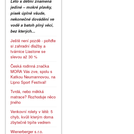
Léto s dětmi znamená
jediné – mokré plavky,
písek úplně všude,
nekonečné dovádění ve
vodě a batoh plný věcí,
bez kterých...
Ještě není pozdě - pořiďte
si zahradní dlažby a
tvárnice Liastone se
slevou až 30 %
Česká rodinná značka
MORA Vás zve, spolu s
Katkou Neumannovou, na
Lipno Sport Festival!
Tvrdá, nebo měkká
matrace? Rozhoduje něco
jiného
Venkovní rolety v létě: 5
chyb, kvůli kterým doma
zbytečně trpíte vedrem
Wienerberger s.r.o.