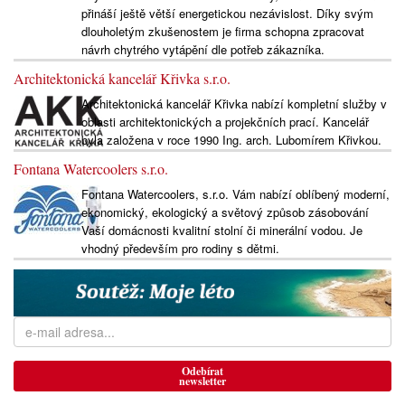
přináší ještě větší energetickou nezávislost. Díky svým
dlouholetým zkušenostem je firma schopna zpracovat
návrh chytrého vytápění dle potřeb zákazníka.
Architektonická kancelář Křivka s.r.o.
Architektonická kancelář Křivka nabízí kompletní služby v
oblasti architektonických a projekčních prací. Kancelář
byla založena v roce 1990 Ing. arch. Lubomírem Křivkou.
Fontana Watercoolers s.r.o.
Fontana Watercoolers, s.r.o. Vám nabízí oblíbený moderní,
ekonomický, ekologický a světový způsob zásobování
Vaší domácnosti kvalitní stolní či minerální vodou. Je
vhodný především pro rodiny s dětmi.
Odebírat
newsletter