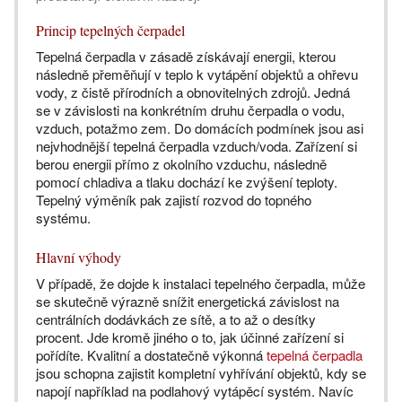
Princip tepelných čerpadel
Tepelná čerpadla v zásadě získávají energii, kterou
následně přeměňují v teplo k vytápění objektů a ohřevu
vody, z čistě přírodních a obnovitelných zdrojů. Jedná
se v závislosti na konkrétním druhu čerpadla o vodu,
vzduch, potažmo zem. Do domácích podmínek jsou asi
nejvhodnější tepelná čerpadla vzduch/voda. Zařízení si
berou energii přímo z okolního vzduchu, následně
pomocí chladiva a tlaku dochází ke zvýšení teploty.
Tepelný výměník pak zajistí rozvod do topného
systému.
Hlavní výhody
V případě, že dojde k instalaci tepelného čerpadla, může
se skutečně výrazně snížit energetická závislost na
centrálních dodávkách ze sítě, a to až o desítky
procent. Jde kromě jiného o to, jak účinné zařízení si
pořídíte. Kvalitní a dostatečně výkonná
tepelná čerpadla
jsou schopna zajistit kompletní vyhřívání objektů, kdy se
napojí například na podlahový vytápěcí systém. Navíc