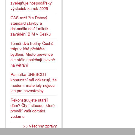
zveřejňuje hospodářský
výsledek za rok 2025
ČAS rozšířila Datový
standard stavby a
dokončila další milník
zavádění BIM v Česku
Téměř dvě třetiny Čechů
trápí v létě přehřáté
bydlení. Místo prevence
ale stále spoléhají hlavně
na větrání
Památka UNESCO i
komunitní sál dokazují, že
moderní materiály nejsou
jen pro novostavby
Rekonstruujete starší
dům? Čtyři situace, které
prověří vaši domácí
vodárnu
>> všechny zprávy