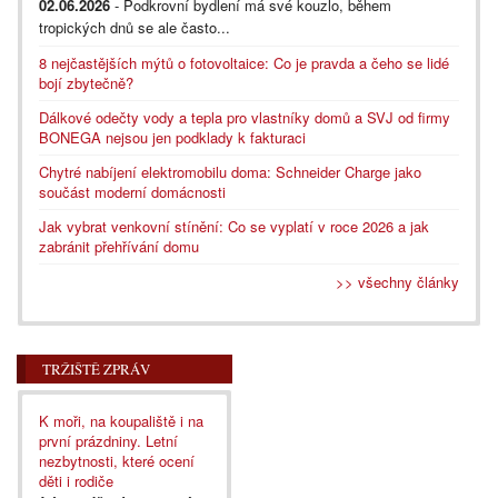
02.06.2026
- Podkrovní bydlení má své kouzlo, během
tropických dnů se ale často...
8 nejčastějších mýtů o fotovoltaice: Co je pravda a čeho se lidé
bojí zbytečně?
Dálkové odečty vody a tepla pro vlastníky domů a SVJ od firmy
BONEGA nejsou jen podklady k fakturaci
Chytré nabíjení elektromobilu doma: Schneider Charge jako
součást moderní domácnosti
Jak vybrat venkovní stínění: Co se vyplatí v roce 2026 a jak
zabránit přehřívání domu
>> všechny články
TRŽIŠTĚ ZPRÁV
K moři, na koupaliště i na
první prázdniny. Letní
nezbytnosti, které ocení
děti i rodiče