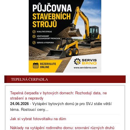
TEPELNÁ ČERPADLA
Tepelná čerpadla v bytových domech: Rozhodují data, ne
strašení a nepravdy
24.06.2026
- Vytápění bytových domů je pro SVJ stále větší
téma. Rostoucí ceny...
Jak si vybrat fotovoltaiku na dům
Náklady na vytápění rodinného domu: srovnání různých druhů