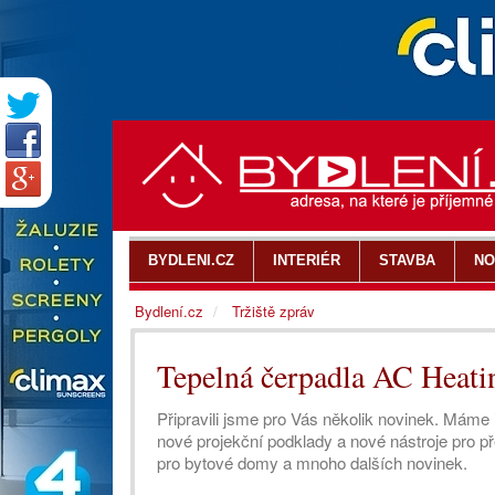
BYDLENI.CZ
INTERIÉR
STAVBA
NO
Bydlení.cz
Tržiště zpráv
Tepelná čerpadla AC Heatin
Připravili jsme pro Vás několik novinek. Má
nové projekční podklady a nové nástroje pro 
pro bytové domy a mnoho dalších novinek.