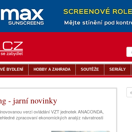
VÉ BYDLENÍ
HOBBY A ZAHRADA
SOUTĚŽE
SERIÁLY
g - jarní novinky
me inovovanou verzi ovládání VZT jednotek ANACONDA,
přehledné zpracovaní ekonomických analýz návratnosti