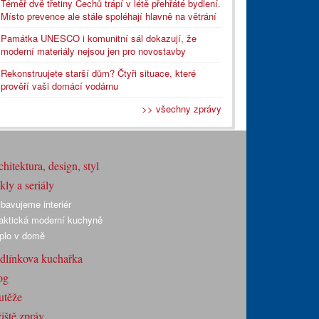
Téměř dvě třetiny Čechů trápí v létě přehřáté bydlení.
Místo prevence ale stále spoléhají hlavně na větrání
Památka UNESCO i komunitní sál dokazují, že
moderní materiály nejsou jen pro novostavby
Rekonstruujete starší dům? Čtyři situace, které
prověří vaši domácí vodárnu
>> všechny zprávy
hitektura, design, styl
ly a seriály
bavujeme interiér
aktická moderní kuchyně
plo v domě
dlínkova kuchařka
og
utěže
iště zpráv