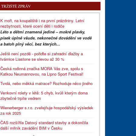
TRŽIŠTĚ ZPRÁV
K moři, na koupaliště i na první prázdniny. Letní
nezbytnosti, které ocení děti i rodiče
Léto s dětmi znamená jediné – mokré plavky,
písek úplně všude, nekonečné dovádění ve vodě
a batoh plný věcí, bez kterých...
Ještě není pozdě - pořiďte si zahradní dlažby a
tvárnice Liastone se slevou až 30 %
Česká rodinná značka MORA Vás zve, spolu s
Katkou Neumannovou, na Lipno Sport Festival!
Tvrdá, nebo měkká matrace? Rozhoduje něco jiného
Venkovní rolety v létě: 5 chyb, kvůli kterým doma
zbytečně trpíte vedrem
Wienerberger s.r.o. zveřejňuje hospodářský výsledek
za rok 2025
ČAS rozšířila Datový standard stavby a dokončila
další milník zavádění BIM v Česku