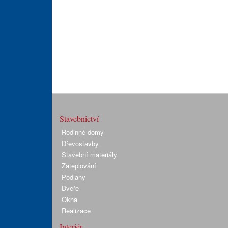
Stavebnictví
Rodinné domy
Dřevostavby
Stavební materiály
Zateplování
Podlahy
Dveře
Okna
Realizace
Interiér