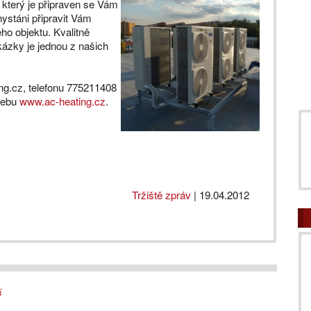
 který je připraven se Vám
ystáni připravit Vám
ho objektu. Kvalitně
kázky je jednou z našich
ng.cz, telefonu 775211408
webu
www.ac-heating.cz
.
Tržiště zpráv
|
19.04.2012
í