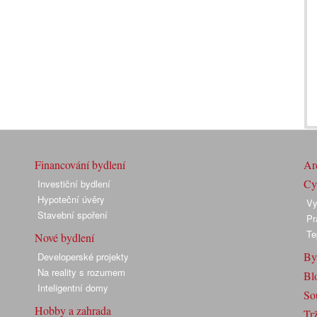
Financování bydlení
Arc
Cyk
Investiční bydlení
Hypoteční úvěry
Vy
Stavební spoření
Pr
Te
Nové bydlení
By
Developerské projekty
Na reality s rozumem
Bl
Inteligentní domy
So
Hobby a zahrada
Trž