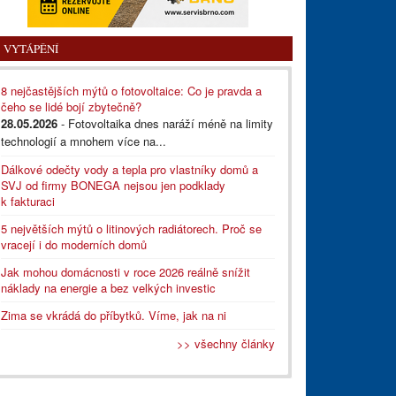
VYTÁPĚNÍ
8 nejčastějších mýtů o fotovoltaice: Co je pravda a
čeho se lidé bojí zbytečně?
28.05.2026
- Fotovoltaika dnes naráží méně na limity
technologií a mnohem více na...
Dálkové odečty vody a tepla pro vlastníky domů a
SVJ od firmy BONEGA nejsou jen podklady
k fakturaci
5 největších mýtů o litinových radiátorech. Proč se
vracejí i do moderních domů
Jak mohou domácnosti v roce 2026 reálně snížit
náklady na energie a bez velkých investic
Zima se vkrádá do příbytků. Víme, jak na ni
>> všechny články