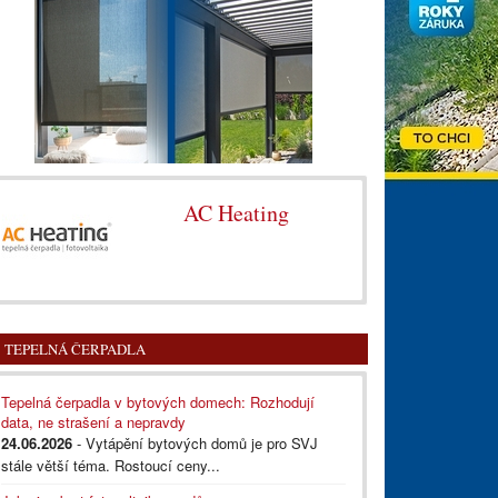
AC Heating
TEPELNÁ ČERPADLA
Tepelná čerpadla v bytových domech: Rozhodují
data, ne strašení a nepravdy
24.06.2026
- Vytápění bytových domů je pro SVJ
stále větší téma. Rostoucí ceny...