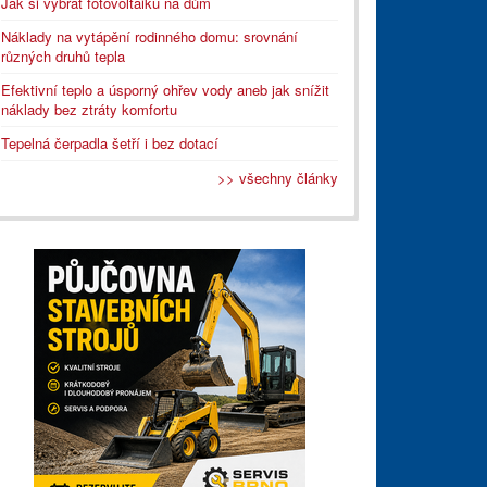
Jak si vybrat fotovoltaiku na dům
Náklady na vytápění rodinného domu: srovnání
různých druhů tepla
Efektivní teplo a úsporný ohřev vody aneb jak snížit
náklady bez ztráty komfortu
Tepelná čerpadla šetří i bez dotací
>> všechny články