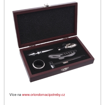
Více na
www.oriondomacipotreby.cz