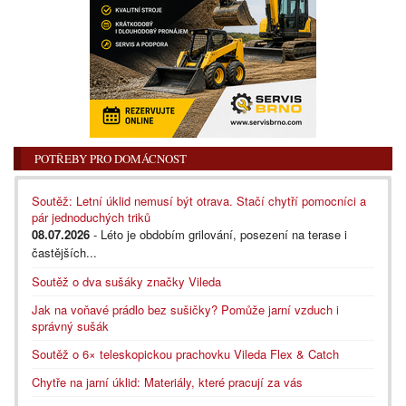
POTŘEBY PRO DOMÁCNOST
Soutěž: Letní úklid nemusí být otrava. Stačí chytří pomocníci a
pár jednoduchých triků
08.07.2026
- Léto je obdobím grilování, posezení na terase i
častějších...
Soutěž o dva sušáky značky Vileda
Jak na voňavé prádlo bez sušičky? Pomůže jarní vzduch i
správný sušák
Soutěž o 6× teleskopickou prachovku Vileda Flex & Catch
Chytře na jarní úklid: Materiály, které pracují za vás