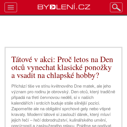
Toggle
navigation
Tátové v akci: Proč letos na Den
otců vynechat klasické ponožky
a vsadit na chlapské hobby?
Přichází tiše ve stínu květnového Dne matek, ale jeho
význam pro rodinu je obrovský. Den otců, který tradičně
připadá na třetí červnovou neděli, si v našich
kalendářích i srdcích buduje stále silnější pozici.
Zapomeňte ale na obligátní sprchové gely nebo vtipné
kravaty. Moderní tátové si zaslouží dárek, který mluví
jejich řečí – řečí dobrodružství, kulinářského umění,
preciznosti a zaslouženého relaxu. Pojďme se podívat,