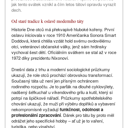
jak tento svátek vznikl a čím letos tátovi opravdu vyrazit
dech.
Od staré tradice k oslavě moderního táty
Historie Dne otců má překvapivě hluboké kořeny. První
oslavu iniciovala v roce 1910 Američanka Sonora Smart
Doddová, která chtěla vzdát hold svému ovdovělému
otci, veteránovi občanské války, jenž sám hrdinsky
vychoval šest dětí. Oficiálním svátkem se stal až v roce
1972 díky prezidentu Nixonovi.
Dnešní data z trhu a moderní sociologické průzkumy
ukazují, že role otců prochází obrovskou transformací.
Současný táta už není jen přísným ochráncem
rodinného rozpočtu. Je to parťák na dlouhé cyklovýlety,
nadšený šéfkuchař u víkendového grilu a kutil, který si
potrpí na špičkové nářadí. Průzkumy spotřebitelského
chování ukazují, že muži při výběru doplňků a vybavení
nekompromisně vyžadují
funkčnost, odolnost a
profesionální zpracování
. Dárek pro tátu by proto měl
odrážet jeho specifické hobby – ať už je to vaření,
turistika, nebo vinařství.