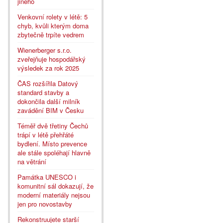
jiného
Venkovní rolety v létě: 5
chyb, kvůli kterým doma
zbytečně trpíte vedrem
Wienerberger s.r.o.
zveřejňuje hospodářský
výsledek za rok 2025
ČAS rozšířila Datový
standard stavby a
dokončila další milník
zavádění BIM v Česku
Téměř dvě třetiny Čechů
trápí v létě přehřáté
bydlení. Místo prevence
ale stále spoléhají hlavně
na větrání
Památka UNESCO i
komunitní sál dokazují, že
moderní materiály nejsou
jen pro novostavby
Rekonstruujete starší