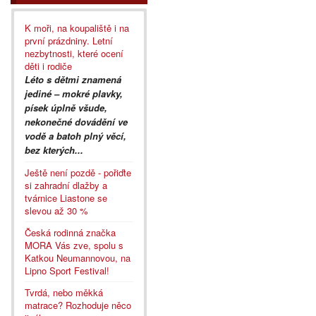
K moři, na koupaliště i na
první prázdniny. Letní
nezbytnosti, které ocení
děti i rodiče
Léto s dětmi znamená
jediné – mokré plavky,
písek úplně všude,
nekonečné dovádění ve
vodě a batoh plný věcí,
bez kterých...
Ještě není pozdě - pořiďte
si zahradní dlažby a
tvárnice Liastone se
slevou až 30 %
Česká rodinná značka
MORA Vás zve, spolu s
Katkou Neumannovou, na
Lipno Sport Festival!
Tvrdá, nebo měkká
matrace? Rozhoduje něco