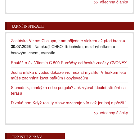
>> všechny články
JARNÍ INSPIRACE
Zastávka Vlkov: Chalupa, kam přijedete vlakem až před branku
30.07.2026
- Na okraji CHKO Třeboňsko, mezi rybníkem a
borovým lesem, vyrostla...
Soutěž o 2× Vitamin C 500 PureWay od české značky OVONEX
Jedna miska s vodou dokáže víc, než si myslíte. V horkém létě
může zachránit život ptákům i opylovačům
Slunečník, markýza nebo pergola? Jak vybrat ideální stínění na
terasu
Divoká hra: Když reality show rozehraje víc než jen boj o přežití
>> všechny články
TRŽIŠTĚ ZPRÁV