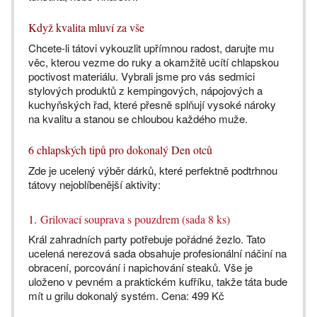
Když kvalita mluví za vše
Chcete-li tátovi vykouzlit upřímnou radost, darujte mu
věc, kterou vezme do ruky a okamžitě ucítí chlapskou
poctivost materiálu. Vybrali jsme pro vás sedmici
stylových produktů z kempingových, nápojových a
kuchyňských řad, které přesně splňují vysoké nároky
na kvalitu a stanou se chloubou každého muže.
6 chlapských tipů pro dokonalý Den otců
Zde je ucelený výběr dárků, které perfektně podtrhnou
tátovy nejoblíbenější aktivity:
1.
Grilovací souprava s pouzdrem (sada 8 ks)
Král zahradních party potřebuje pořádné žezlo. Tato
ucelená nerezová sada obsahuje profesionální náčiní na
obracení, porcování i napichování steaků. Vše je
uloženo v pevném a praktickém kufříku, takže táta bude
mít u grilu dokonalý systém. Cena: 499 Kč